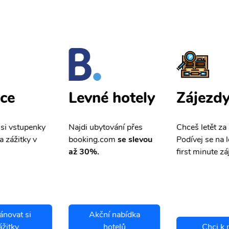
ce
Zájezd
Levné hotely
 si vstupenky
Chceš letět za
Najdi ubytování přes
a zážitky v
Podívej se na l
booking.com
se slevou
first minute zá
až 30%.
ánovat si
Akční nabídka
ážitky
hotelů
Chci k 