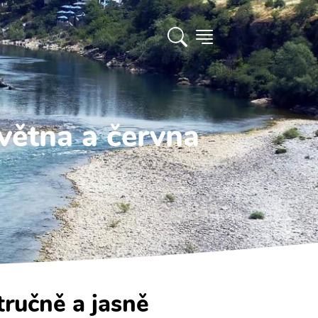
větna a června
tručně a jasně