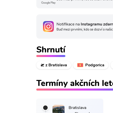
Notifikace na
Instagramu zdar
Buď mezi prvními, kdo se dozví o našic
Shrnutí
🛫 z Bratislava
Podgorica
Termíny akčních le
Bratislava