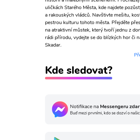
historií a malebnými scenériemi. Procházej
uličkách Starého Města, kde najdete pozů
a rakouských vládců. Navštivte mešitu, kos
pestrou kulturu tohoto města. Přejděte pře
na atraktivní můstek, který tvoří jednu z 
rádi přírodu, vydejte se do blízkých hor či 
Skadar.
Př
Kde sledovat?
Notifikace na
Messengeru zda
Buď mezi prvními, kdo se dozví o našic