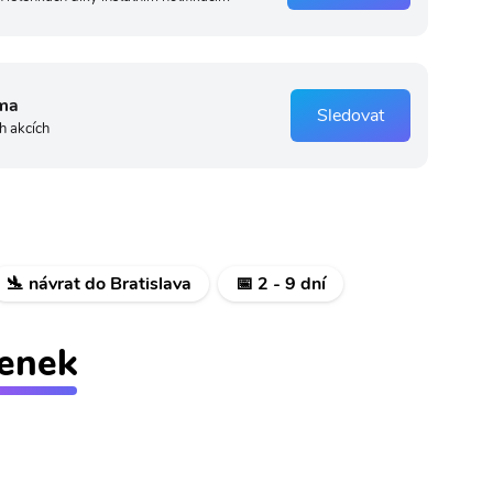
ma
Sledovat
h akcích
🛬 návrat do Bratislava
📅 2 - 9 dní
tenek