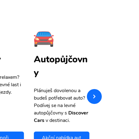
y
Autopůjčovn
Pojištění
y
 relaxem?
Máme pro Vás
sle
evné last i
výši 50%
na cest
Plánuješ dovolenou a
jezdy.
pojištění a případ
budeš potřebovat auto?
storno.
Podívej se na levné
autopůjčovny s
Discover
Cars
v destinaci.
moři
Akční nabídka aut
Chci se pojis