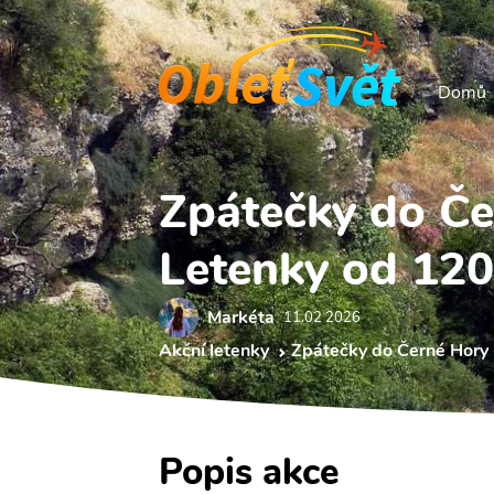
Domů
Zpátečky do Če
Letenky od 120
Markéta
11.02 2026
Akční letenky
Zpátečky do Černé Hory 
Popis akce