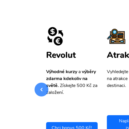
ištění
Revolut
Atrak
pro Vás
slevu ve
Výhodné kurzy
a
výběry
Vyhledejte
0%
na cestovní
zdarma kdekoliv na
na atrakce 
ní a případné
světě.
Získejte 500 Kč za
destinaci.
.
založení.
Napl
ci se pojistit
Chci bonus 500 Kč!
z