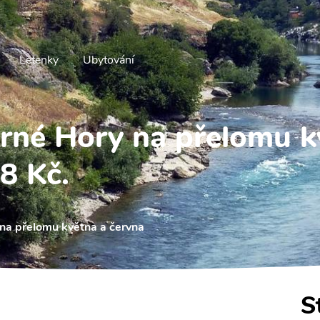
Letenky
Ubytování
rné Hory na přelomu k
8 Kč.
na přelomu května a června
S