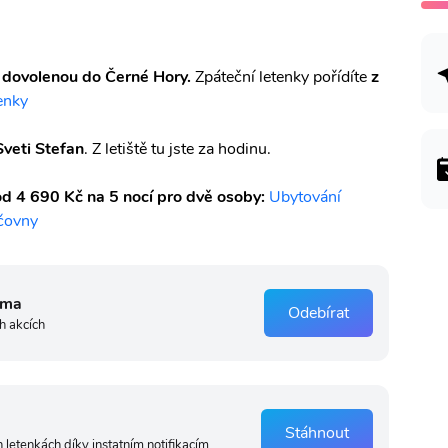
 dovolenou do Černé Hory.
Zpáteční letenky pořídíte
z
enky
Sveti Stefan
. Z letiště tu jste za hodinu.
d 4 690 Kč na 5 nocí pro dvě osoby:
Ubytování
čovny
rma
Odebírat
h akcích
Stáhnout
 letenkách díky instatním notifikacím