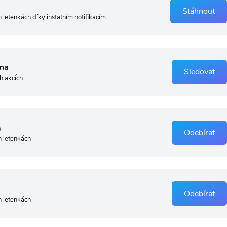
Stáhnout
 letenkách díky instatním notifikacím
ma
Sledovat
h akcích
a
Odebírat
h letenkách
Odebírat
h letenkách