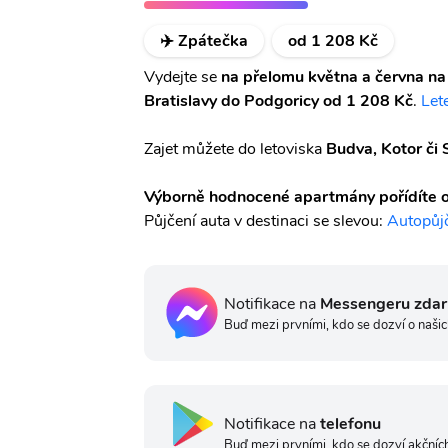
✈️ Zpátečka
od 1 208 Kč
Vydejte se
na přelomu května a června na
Bratislavy do Podgoricy od 1 208 Kč
.
Let
Zajet můžete do letoviska
Budva, Kotor či 
Výborně hodnocené apartmány pořídíte o
Půjčení auta v destinaci se slevou:
Autopůj
Notifikace na
Messengeru zda
Buď mezi prvními, kdo se dozví o našic
Notifikace na
telefonu
Buď mezi prvními, kdo se dozví akčních