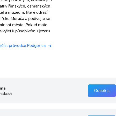
te se po těsných, křivolakých
statky římských, osmanských
tel a muzeum, které odráží
s řeku Morača a podívejte se
dominant města. Pokud máte
na výlet k působivému jezeru
ečíst průvodce Podgorica
rma
Odebírat
h akcích