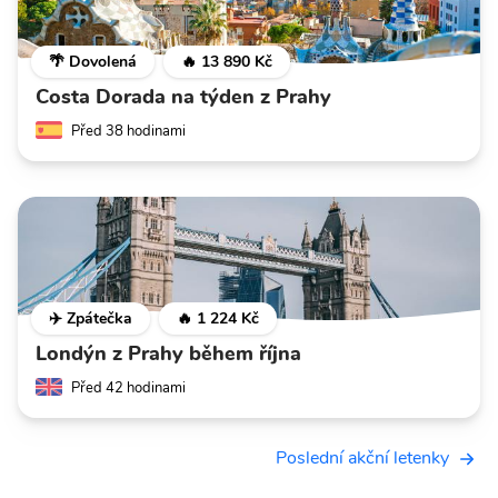
🌴 Dovolená
🔥 13 890 Kč
Costa Dorada na týden z Prahy
Před 38 hodinami
✈️ Zpátečka
🔥 1 224 Kč
Londýn z Prahy během října
Před 42 hodinami
Poslední akční letenky