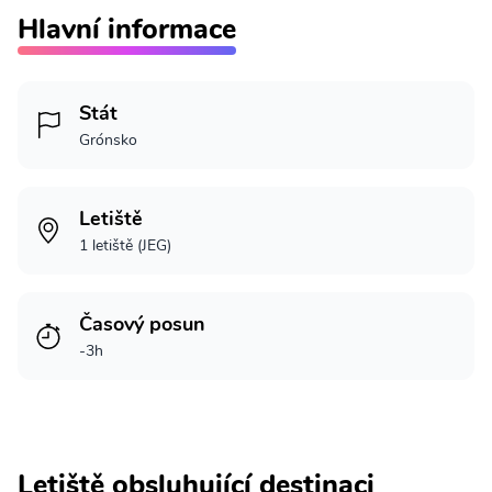
Hlavní informace
Stát
Grónsko
Letiště
1 letiště (JEG)
Časový posun
-3h
Letiště obsluhující destinaci