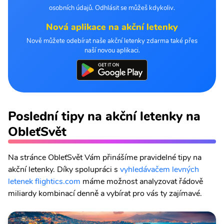
osobních údajů. Odhlásit se můžeš kdykoliv.
Nová aplikace na akční letenky
Nově můžete odebírat naše akční letenky zdarma také přes
naší novou aplikaci.
Poslední tipy na akční letenky na
ObleťSvět
Na stránce ObleťSvět Vám přinášíme pravidelné tipy na
akční letenky. Díky spolupráci s
vyhledávačem levných
letenek flightics.com
máme možnost analyzovat řádově
miliardy kombinací denně a vybírat pro vás ty zajímavé.