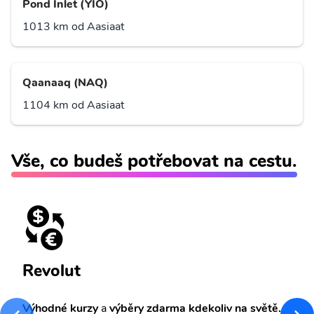
Pond Inlet (YIO)
1013 km od Aasiaat
Qaanaaq (NAQ)
1104 km od Aasiaat
Vše, co budeš potřebovat na cestu.
Revolut
Výhodné kurzy
a
výběry zdarma kdekoliv na světě.