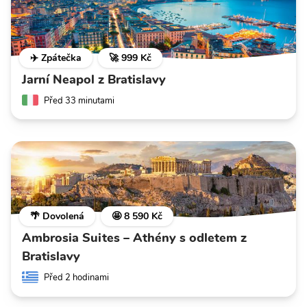
✈️ Zpátečka
🚀 999 Kč
Jarní Neapol z Bratislavy
Před 33 minutami
🌴 Dovolená
🤩 8 590 Kč
Ambrosia Suites – Athény s odletem z
Bratislavy
Před 2 hodinami