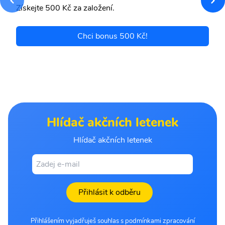
Získejte 500 Kč za založení.
Chci bonus 500 Kč!
Hlídač akčních letenek
Hlídač akčních letenek
Přihlásit k odběru
Přihlášením vyjadřuješ souhlas s podmínkami zpracování