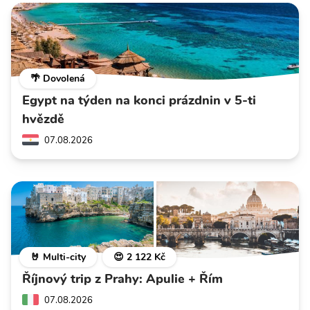
🌴 Dovolená
Egypt na týden na konci prázdnin v 5-ti
hvězdě
07.08.2026
🤘 Multi-city
😍 2 122 Kč
Říjnový trip z Prahy: Apulie + Řím
07.08.2026