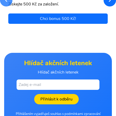
Získejte 500 Kč za založení.
Chci bonus 500 Kč!
Hlídač akčních letenek
Hlídač akčních letenek
Přihlásit k odběru
Přihlášením vyjadřuješ souhlas s podmínkami zpracování