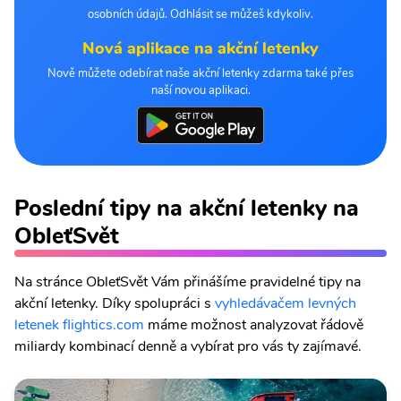
osobních údajů. Odhlásit se můžeš kdykoliv.
Nová aplikace na akční letenky
Nově můžete odebírat naše akční letenky zdarma také přes
naší novou aplikaci.
Poslední tipy na akční letenky na
ObleťSvět
Na stránce ObleťSvět Vám přinášíme pravidelné tipy na
akční letenky. Díky spolupráci s
vyhledávačem levných
letenek flightics.com
máme možnost analyzovat řádově
miliardy kombinací denně a vybírat pro vás ty zajímavé.