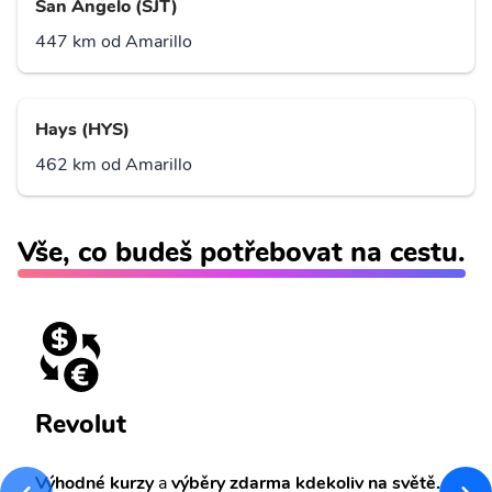
San Angelo (SJT)
447 km od Amarillo
Hays (HYS)
462 km od Amarillo
Vše, co budeš potřebovat na cestu.
Revolut
Výhodné kurzy
a
výběry zdarma kdekoliv na světě.