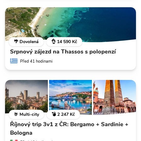
🌴 Dovolená
👌 14 590 Kč
Srpnový zájezd na Thassos s polopenzí
Před 41 hodinami
🤘 Multi-city
💣 2 247 Kč
Říjnový trip 3v1 z ČR: Bergamo + Sardinie +
Bologna