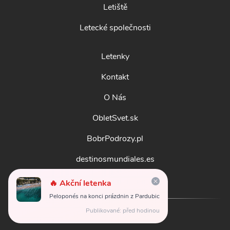
Letiště
Letecké společnosti
Letenky
Kontakt
O Nás
ObletSvet.sk
BobrPodrozy.pl
destinosmundiales.es
guidadestinazioni.it
🔥 Akční letenka
Peloponés na konci prázdnin z Pardubic
Publikované: před hodinou
© 2026
obletsvet.cz