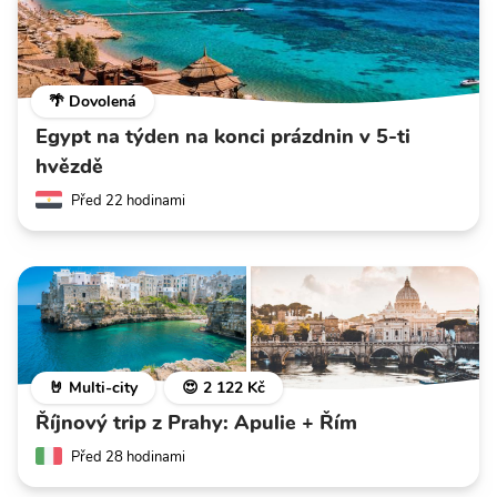
🌴 Dovolená
Egypt na týden na konci prázdnin v 5-ti
hvězdě
Před 22 hodinami
🤘 Multi-city
😍 2 122 Kč
Říjnový trip z Prahy: Apulie + Řím
Před 28 hodinami