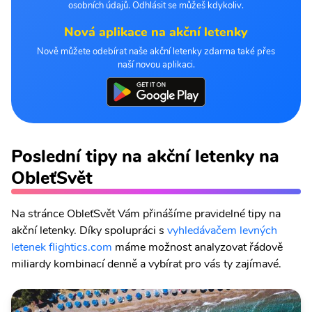
osobních údajů. Odhlásit se můžeš kdykoliv.
Nová aplikace na akční letenky
Nově můžete odebírat naše akční letenky zdarma také přes
naší novou aplikaci.
Poslední tipy na akční letenky na
ObleťSvět
Na stránce ObleťSvět Vám přinášíme pravidelné tipy na
akční letenky. Díky spolupráci s
vyhledávačem levných
letenek flightics.com
máme možnost analyzovat řádově
miliardy kombinací denně a vybírat pro vás ty zajímavé.