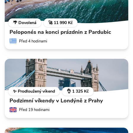
🌴 Dovolená
🚀 11 990 Kč
Peloponés na konci prázdnin z Pardubic
Před 4 hodinami
✨ Prodloužený víkend
👌 1 325 Kč
Podzimní víkendy v Londýně z Prahy
Před 19 hodinami