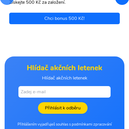
Získejte 500 Kč za založení.
Chci bonus 500 Kč!
Hlídač akčních letenek
Hlídač akčních letenek
Přihlásit k odběru
Přihlášením vyjadřuješ souhlas s podmínkami zpracování