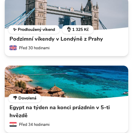
✨ Prodloužený víkend
👌 1 325 Kč
Podzimní víkendy v Londýně z Prahy
Před 30 hodinami
🌴 Dovolená
Egypt na týden na konci prázdnin v 5-ti
hvězdě
Před 34 hodinami