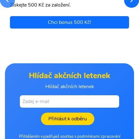
Získejte 500 Kč za založení.
Chci bonus 500 Kč!
Hlídač akčních letenek
Hlídač akčních letenek
Přihlásit k odběru
Přihlášením vyjadřuješ souhlas s podmínkami zpracování