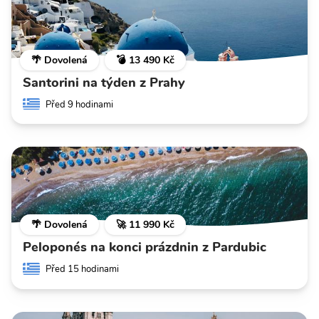
🌴 Dovolená
💣 13 490 Kč
Santorini na týden z Prahy
Před 9 hodinami
🌴 Dovolená
🚀 11 990 Kč
Peloponés na konci prázdnin z Pardubic
Před 15 hodinami