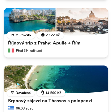
🤘 Multi-city
😍 2 122 Kč
Říjnový trip z Prahy: Apulie + Řím
Před 39 hodinami
🌴 Dovolená
👌 14 590 Kč
Srpnový zájezd na Thassos s polopenzí
06.08.2026