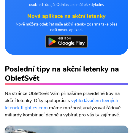
osobních údajů. Odhlásit se můžeš kdykoliv.
Nová aplikace na akční letenky
Nově můžete odebírat naše akční letenky zdarma také přes
naší novou aplikaci.
Poslední tipy na akční letenky na
ObleťSvět
Na stránce ObleťSvět Vám přinášíme pravidelné tipy na
akční letenky. Díky spolupráci s
vyhledávačem levných
letenek flightics.com
máme možnost analyzovat řádově
miliardy kombinací denně a vybírat pro vás ty zajímavé.