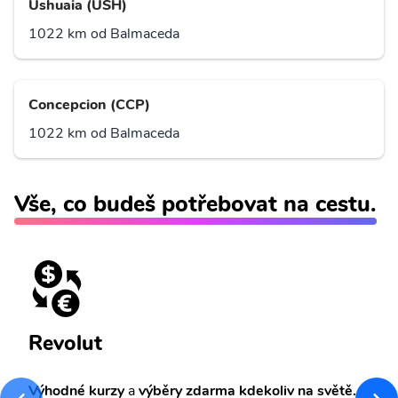
Ushuaia (USH)
1022 km od Balmaceda
Concepcion (CCP)
1022 km od Balmaceda
Vše, co budeš potřebovat na cestu.
Revolut
Výhodné kurzy
a
výběry zdarma kdekoliv na světě.