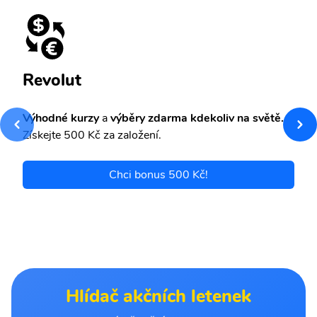
Revolut
Výhodné kurzy
a
výběry zdarma kdekoliv na světě.
Získejte 500 Kč za založení.
Chci bonus 500 Kč!
Hlídač akčních letenek