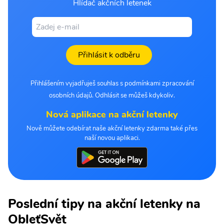
Hlídač akčních letenek
Přihlásit k odběru
Přihlášením vyjadřuješ souhlas s podmínkami zpracování
osobních údajů. Odhlásit se můžeš kdykoliv.
Nová aplikace na akční letenky
Nově můžete odebírat naše akční letenky zdarma také přes
naší novou aplikaci.
Poslední tipy na akční letenky na
ObleťSvět