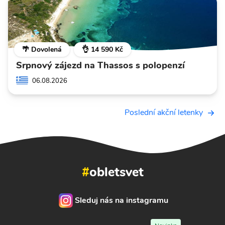
🌴 Dovolená
👌 14 590 Kč
Srpnový zájezd na Thassos s polopenzí
06.08.2026
Poslední akční letenky
#
obletsvet
Sleduj nás na instagramu