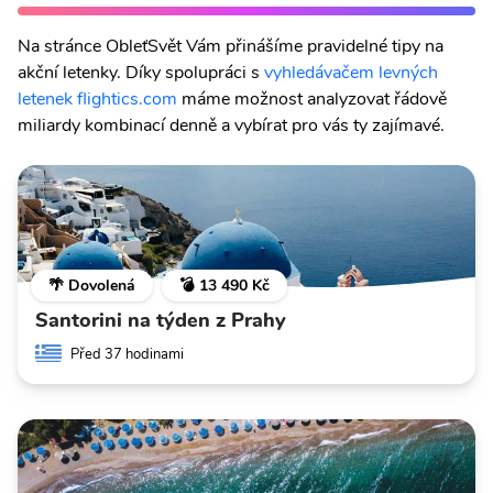
Na stránce ObleťSvět Vám přinášíme pravidelné tipy na
akční letenky. Díky spolupráci s
vyhledávačem levných
letenek flightics.com
máme možnost analyzovat řádově
miliardy kombinací denně a vybírat pro vás ty zajímavé.
🌴 Dovolená
💣 13 490 Kč
Santorini na týden z Prahy
Před 37 hodinami