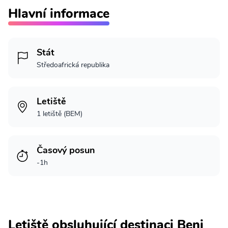
Hlavní informace
Stát
Středoafrická republika
Letiště
1 letiště (BEM)
Časový posun
-1h
Letiště obsluhující destinaci Beni