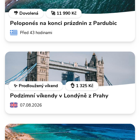
🌴 Dovolená
🚀 11 990 Kč
Peloponés na konci prázdnin z Pardubic
Před 43 hodinami
✨ Prodloužený víkend
👌 1 325 Kč
Podzimní víkendy v Londýně z Prahy
07.08.2026