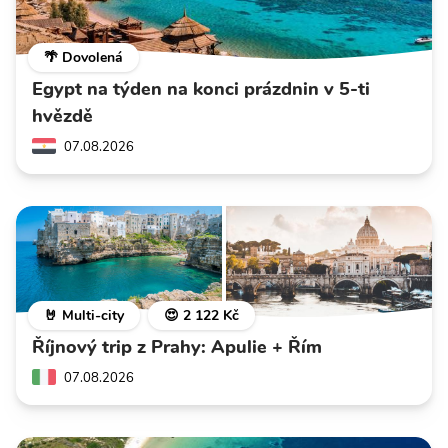
🌴 Dovolená
Egypt na týden na konci prázdnin v 5-ti
hvězdě
07.08.2026
🤘 Multi-city
😍 2 122 Kč
Říjnový trip z Prahy: Apulie + Řím
07.08.2026