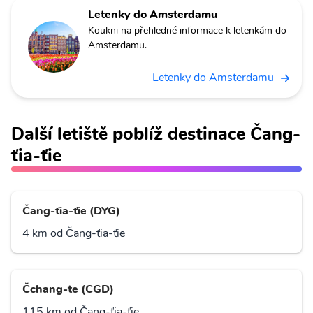
Letenky do Amsterdamu
Koukni na přehledné informace k letenkám do
Amsterdamu.
Letenky do Amsterdamu
Další letiště poblíž destinace Čang-
ťia-ťie
Čang-ťia-ťie (DYG)
4 km od Čang-ťia-ťie
Čchang-te (CGD)
115 km od Čang-ťia-ťie