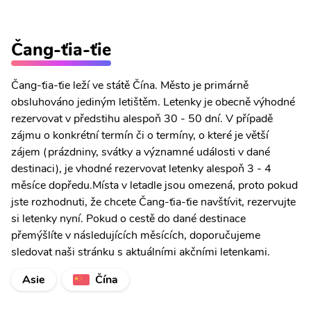
Čang-ťia-ťie
Čang-ťia-ťie leží ve státě Čína. Město je primárně
obsluhováno jediným letištěm. Letenky je obecně výhodné
rezervovat v předstihu alespoň 30 - 50 dní. V případě
zájmu o konkrétní termín či o termíny, o které je větší
zájem (prázdniny, svátky a významné události v dané
destinaci), je vhodné rezervovat letenky alespoň 3 - 4
měsíce dopředu.Místa v letadle jsou omezená, proto pokud
jste rozhodnuti, že chcete Čang-ťia-ťie navštívit, rezervujte
si letenky nyní. Pokud o cestě do dané destinace
přemýšlíte v následujících měsících, doporučujeme
sledovat naši stránku s aktuálními akčními letenkami.
Asie
Čína