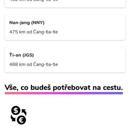
Nan-jang (NNY)
475 km od Čang-ťia-ťie
Ťi-an (JGS)
488 km od Čang-ťia-ťie
Vše, co budeš potřebovat na cestu.