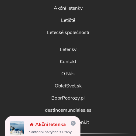
Akční letenky
Letiště
Letecké společnosti
Letenky
Kontakt
O Nás
ObletSvet.sk
BobrPodrozy.pl
destinosmundiales.es
guidadestinazioni.it
🔥 Akční letenka
Santorini na týden z Prahy