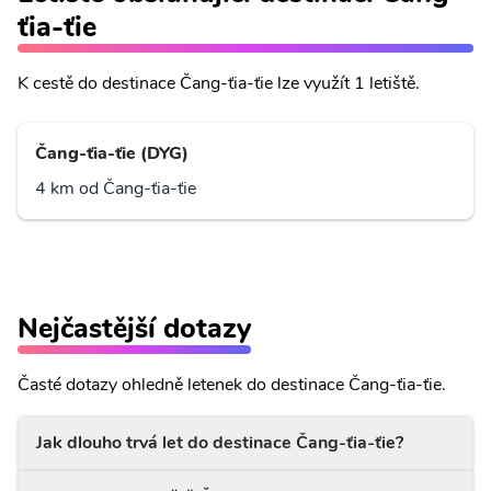
ťia-ťie
K cestě do destinace Čang-ťia-ťie lze využít 1 letiště.
Čang-ťia-ťie (DYG)
4 km od Čang-ťia-ťie
Nejčastější dotazy
Časté dotazy ohledně letenek do destinace Čang-ťia-ťie.
Jak dlouho trvá let do destinace Čang-ťia-ťie?