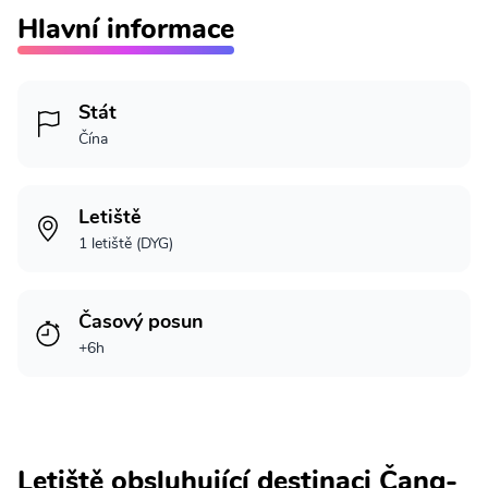
Hlavní informace
Stát
Čína
Letiště
1 letiště (DYG)
Časový posun
+6h
Letiště obsluhující destinaci Čang-