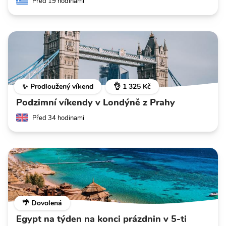
Před 19 hodinami
✨ Prodloužený víkend
👌 1 325 Kč
Podzimní víkendy v Londýně z Prahy
Před 34 hodinami
🌴 Dovolená
Egypt na týden na konci prázdnin v 5-ti