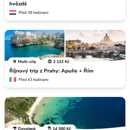
hvězdě
Před 38 hodinami
🤘 Multi-city
😍 2 122 Kč
Říjnový trip z Prahy: Apulie + Řím
Před 43 hodinami
🌴 Dovolená
👌 14 590 Kč