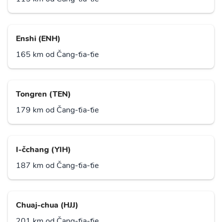
Enshi (ENH)
165 km od Čang-ťia-ťie
Tongren (TEN)
179 km od Čang-ťia-ťie
I-čchang (YIH)
187 km od Čang-ťia-ťie
Chuaj-chua (HJJ)
201 km od Čang-ťia-ťie