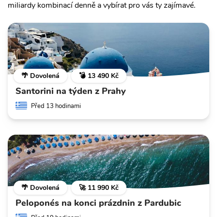
miliardy kombinací denně a vybírat pro vás ty zajímavé.
🌴 Dovolená
💣 13 490 Kč
Santorini na týden z Prahy
Před 13 hodinami
🌴 Dovolená
🚀 11 990 Kč
Peloponés na konci prázdnin z Pardubic