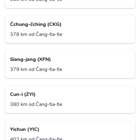
Čchung-čching (CKG)
378 km od Čang-ťia-ťie
Siang-jang (XFN)
379 km od Čang-ťia-ťie
Cun-i (ZYI)
380 km od Čang-ťia-ťie
Yichun (YIC)
402 km od Čang-ťia-ťie