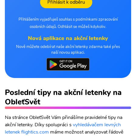
Přihlásit k odběru
Přihlášením vyjadřuješ souhlas s podmínkami zpracování
osobních údajů. Odhlásit se můžeš kdykoliv.
Nová aplikace na akční letenky
Nově můžete odebírat naše akční letenky zdarma také přes
naší novou aplikaci.
Poslední tipy na akční letenky na
ObleťSvět
Na stránce ObleťSvět Vám přinášíme pravidelné tipy na
akční letenky. Díky spolupráci s
vyhledávačem levných
letenek flightics.com
máme možnost analyzovat řádově