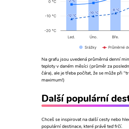
-2 °C
-2 °C
0 °C
-8 °C
-8 °C
-10 °C
-10 °C
-12 °C
-12 °C
-10 °C
-20 °C
Úno.
Led.
Bře.
Srážky
Průměrné d
Na grafu jsou uvedená průměrná denní min
teploty v daném měsíci (průměr za posledn
čára), ale je třeba počítat, že se může při
maximum!)
Další populární des
Chceš se inspirovat na další cesty nebo hle
populární destinace, které právě teď frčí.