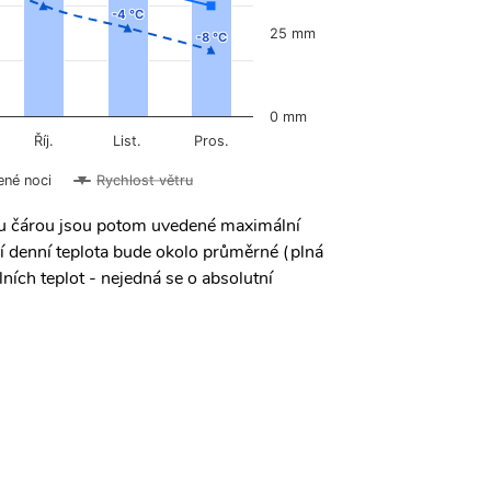
-4 °C
-4 °C
25 mm
-8 °C
-8 °C
0 mm
Říj.
List.
Pros.
ené noci
Rychlost větru
ou čárou jsou potom uvedené maximální
í denní teplota bude okolo průměrné (plná
ních teplot - nejedná se o absolutní