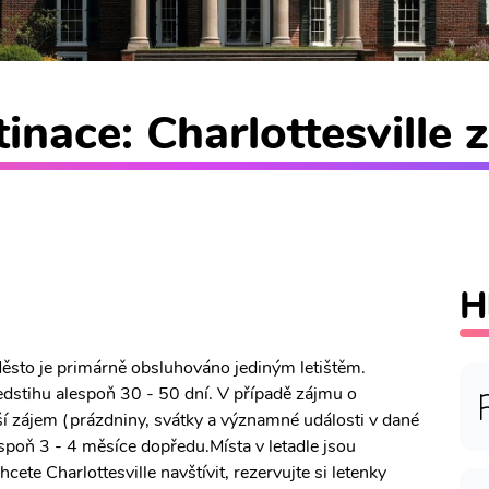
inace: Charlottesville z
H
. Město je primárně obsluhováno jediným letištěm.
edstihu alespoň 30 - 50 dní. V případě zájmu o
ětší zájem (prázdniny, svátky a významné události v dané
espoň 3 - 4 měsíce dopředu.Místa v letadle jsou
ete Charlottesville navštívit, rezervujte si letenky