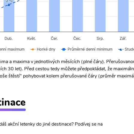
-2 °C
-2 °C
Čer.
Čec.
Dub.
Květ.
Srp.
Zář.
enní maximum
Horké dny
Průměrné denní minimum
Stud
ima a maxima v jednotlivých měsících (plné čáry). Přerušovan
ích 30 let). Před cestou tedy můžete předpokládat, že maximáln
 "troše štěstí" pohybovat kolem přerušované čáry (průměr maximál
tinace
dáš akční letenky do jiné destinace? Podívej se na