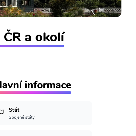
 ČR a okolí
lavní informace
Stát
Spojené státy