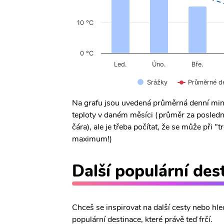
10 °C
0 °C
Úno.
Led.
Bře.
Srážky
Průměrné d
Na grafu jsou uvedená průměrná denní min
teploty v daném měsíci (průměr za posledn
čára), ale je třeba počítat, že se může při
maximum!)
Další populární des
Chceš se inspirovat na další cesty nebo hle
populární destinace, které právě teď frčí.