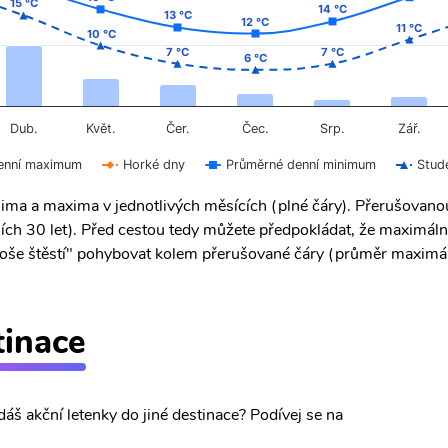
15 °C
15 °C
14 °C
14 °C
13 °C
13 °C
12 °C
12 °C
11 °C
11 °C
10 °C
10 °C
7 °C
7 °C
7 °C
7 °C
6 °C
6 °C
Čer.
Čec.
Dub.
Květ.
Srp.
Zář.
enní maximum
Horké dny
Průměrné denní minimum
Stud
ima a maxima v jednotlivých měsících (plné čáry). Přerušovan
ích 30 let). Před cestou tedy můžete předpokládat, že maximáln
 "troše štěstí" pohybovat kolem přerušované čáry (průměr maximál
tinace
dáš akční letenky do jiné destinace? Podívej se na