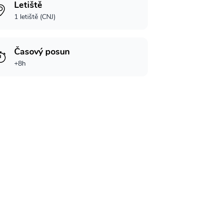
Letiště
1 letiště (CNJ)
Časový posun
+8h