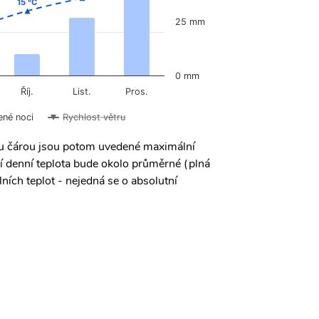
15 °C
15 °C
25 mm
0 mm
Říj.
List.
Pros.
ené noci
Rychlost větru
ou čárou jsou potom uvedené maximální
í denní teplota bude okolo průměrné (plná
ních teplot - nejedná se o absolutní