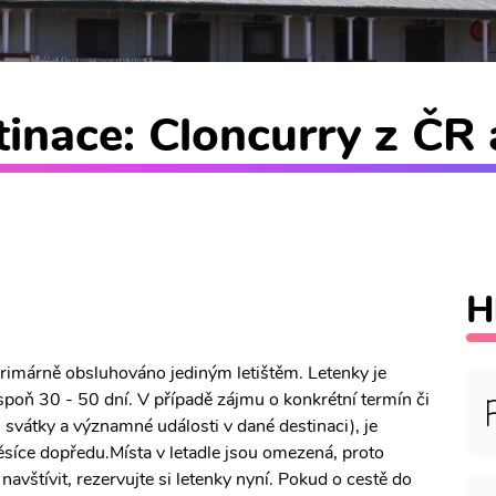
inace: Cloncurry z ČR 
H
 primárně obsluhováno jediným letištěm. Letenky je
poň 30 - 50 dní. V případě zájmu o konkrétní termín či
, svátky a významné události v dané destinaci), je
síce dopředu.Místa v letadle jsou omezená, proto
avštívit, rezervujte si letenky nyní. Pokud o cestě do