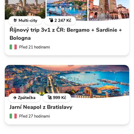
🤘 Multi-city
💣 2 247 Kč
Říjnový trip 3v1 z ČR: Bergamo + Sardinie +
Bologna
Před 21 hodinami
✈️ Zpátečka
🚀 999 Kč
Jarní Neapol z Bratislavy
Před 27 hodinami