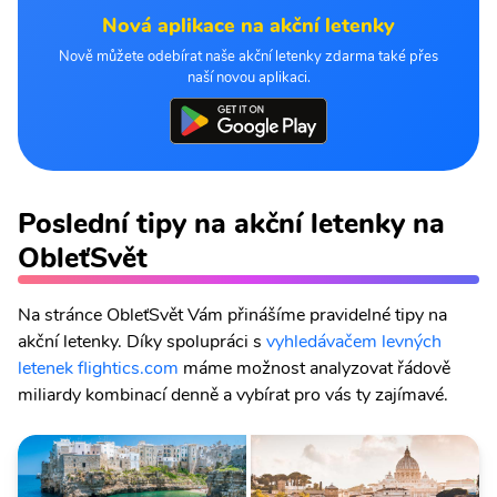
Nová aplikace na akční letenky
Nově můžete odebírat naše akční letenky zdarma také přes
naší novou aplikaci.
Poslední tipy na akční letenky na
ObleťSvět
Na stránce ObleťSvět Vám přinášíme pravidelné tipy na
akční letenky. Díky spolupráci s
vyhledávačem levných
letenek flightics.com
máme možnost analyzovat řádově
miliardy kombinací denně a vybírat pro vás ty zajímavé.