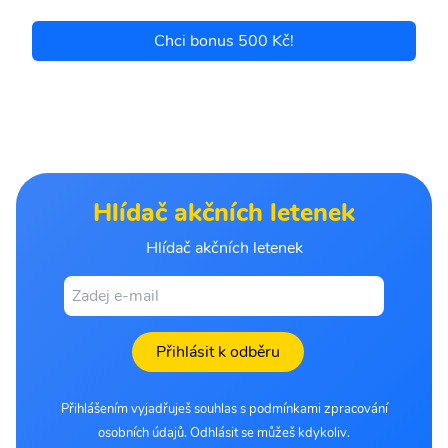
Chci bonus 500 Kč!
Hlídač akčních letenek
Hlídač akčních letenek
Přihlásit k odběru
Přihlášením vyjadřuješ souhlas s podmínkami zpracování
osobních údajů. Odhlásit se můžeš kdykoliv.