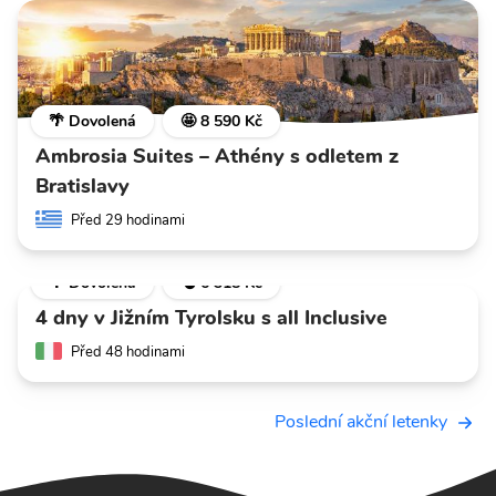
🌴 Dovolená
🤩 8 590 Kč
Ambrosia Suites – Athény s odletem z
Bratislavy
Před 29 hodinami
🌴 Dovolená
💣 6 318 Kč
4 dny v Jižním Tyrolsku s all Inclusive
Před 48 hodinami
Poslední akční letenky