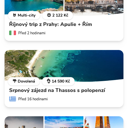
🤘 Multi-city
😍 2 122 Kč
Říjnový trip z Prahy: Apulie + Řím
Před 2 hodinami
🌴 Dovolená
👌 14 590 Kč
Srpnový zájezd na Thassos s polopenzí
Před 16 hodinami