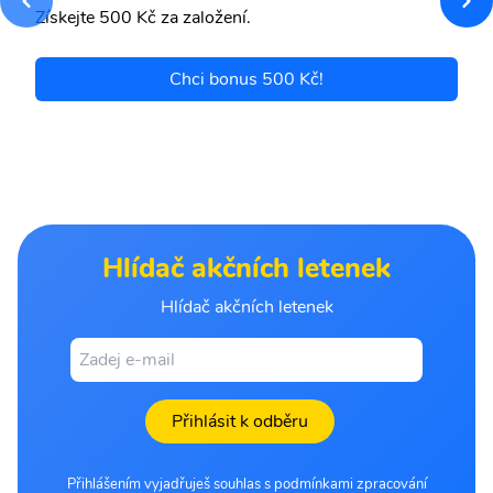
Získejte 500 Kč za založení.
Chci bonus 500 Kč!
Hlídač akčních letenek
Hlídač akčních letenek
Přihlásit k odběru
Přihlášením vyjadřuješ souhlas s podmínkami zpracování