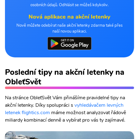
osobních údajů. Odhlásit se můžeš kdykoliv.
Nová aplikace na akční letenky
Nově můžete odebírat naše akční letenky zdarma také přes
naší novou aplikaci.
Poslední tipy na akční letenky na
ObleťSvět
Na stránce ObleťSvět Vám přinášíme pravidelné tipy na
akční letenky. Díky spolupráci s
vyhledávačem levných
letenek flightics.com
máme možnost analyzovat řádově
miliardy kombinací denně a vybírat pro vás ty zajímavé.