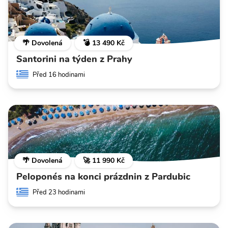
🌴 Dovolená
💣 13 490 Kč
Santorini na týden z Prahy
Před 16 hodinami
🌴 Dovolená
🚀 11 990 Kč
Peloponés na konci prázdnin z Pardubic
Před 23 hodinami