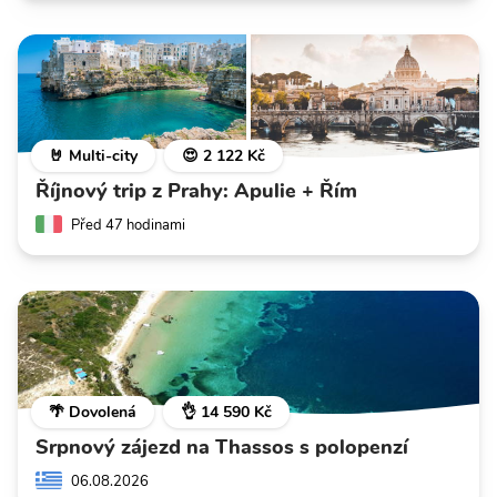
🤘 Multi-city
😍 2 122 Kč
Říjnový trip z Prahy: Apulie + Řím
Před 47 hodinami
🌴 Dovolená
👌 14 590 Kč
Srpnový zájezd na Thassos s polopenzí
06.08.2026