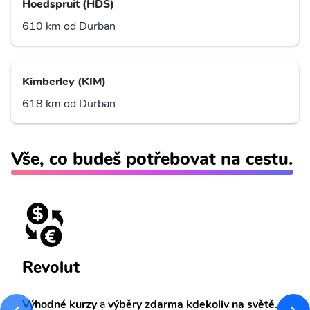
Hoedspruit (HDS)
610 km od Durban
Kimberley (KIM)
618 km od Durban
Vše, co budeš potřebovat na cestu.
Revolut
Výhodné kurzy
a
výběry zdarma kdekoliv na světě.