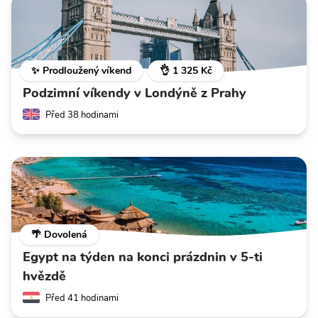
✨ Prodloužený víkend
👌 1 325 Kč
Podzimní víkendy v Londýně z Prahy
Před 38 hodinami
🌴 Dovolená
Egypt na týden na konci prázdnin v 5-ti
hvězdě
Před 41 hodinami