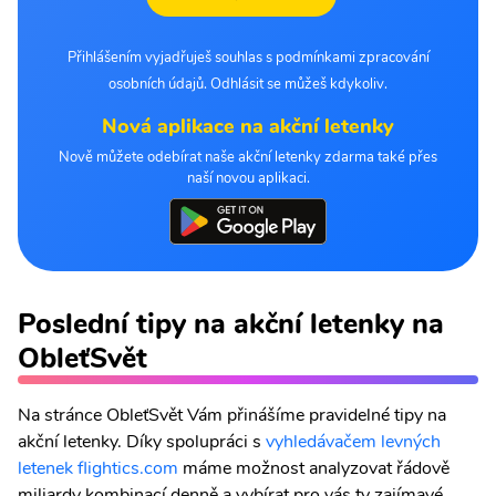
Přihlášením vyjadřuješ souhlas s podmínkami zpracování
osobních údajů. Odhlásit se můžeš kdykoliv.
Nová aplikace na akční letenky
Nově můžete odebírat naše akční letenky zdarma také přes
naší novou aplikaci.
Poslední tipy na akční letenky na
ObleťSvět
Na stránce ObleťSvět Vám přinášíme pravidelné tipy na
akční letenky. Díky spolupráci s
vyhledávačem levných
letenek flightics.com
máme možnost analyzovat řádově
miliardy kombinací denně a vybírat pro vás ty zajímavé.