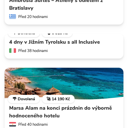
Ambrosia Suites – Athény s odletem z
Bratislavy
Před 20 hodinami
🌴 Dovolená
💣 6 318 Kč
4 dny v Jižním Tyrolsku s all Inclusive
Před 38 hodinami
🌴 Dovolená
🚀 14 190 Kč
Marsa Alam na konci prázdnin do výborně
hodnoceného hotelu
Před 40 hodinami