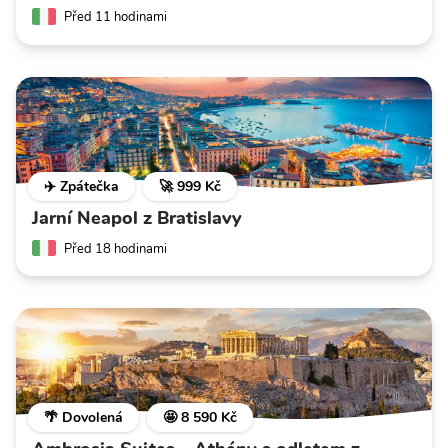
Před 11 hodinami
✈️ Zpátečka
🚀 999 Kč
Jarní Neapol z Bratislavy
Před 18 hodinami
🌴 Dovolená
🤩 8 590 Kč