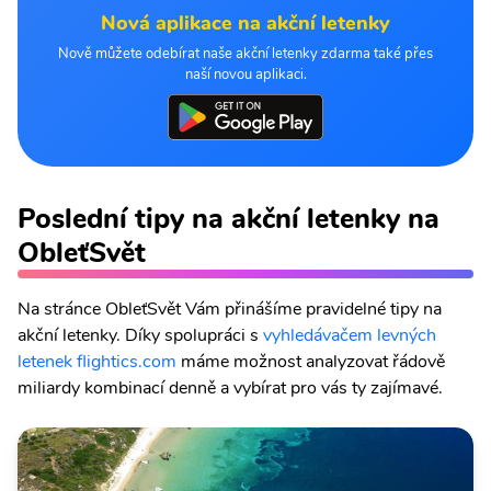
Nová aplikace na akční letenky
Nově můžete odebírat naše akční letenky zdarma také přes
naší novou aplikaci.
Poslední tipy na akční letenky na
ObleťSvět
Na stránce ObleťSvět Vám přinášíme pravidelné tipy na
akční letenky. Díky spolupráci s
vyhledávačem levných
letenek flightics.com
máme možnost analyzovat řádově
miliardy kombinací denně a vybírat pro vás ty zajímavé.