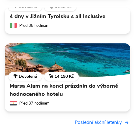
🌴 Dovolená
💣 6 318 Kč
4 dny v Jižním Tyrolsku s all Inclusive
Před 35 hodinami
🌴 Dovolená
🚀 14 190 Kč
Marsa Alam na konci prázdnin do výborně
hodnoceného hotelu
Před 37 hodinami
Poslední akční letenky