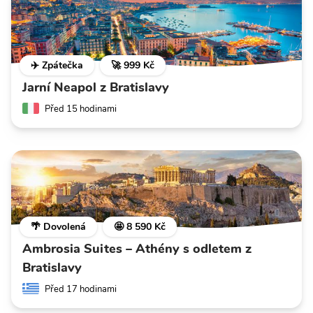
✈️ Zpátečka
🚀 999 Kč
Jarní Neapol z Bratislavy
Před 15 hodinami
🌴 Dovolená
🤩 8 590 Kč
Ambrosia Suites – Athény s odletem z
Bratislavy
Před 17 hodinami