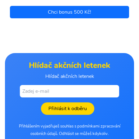
Chci bonus 500 Kč!
Hlídač akčních letenek
Hlídač akčních letenek
Přihlásit k odběru
Přihlášením vyjadřuješ souhlas s podmínkami zpracování
osobních údajů. Odhlásit se můžeš kdykoliv.