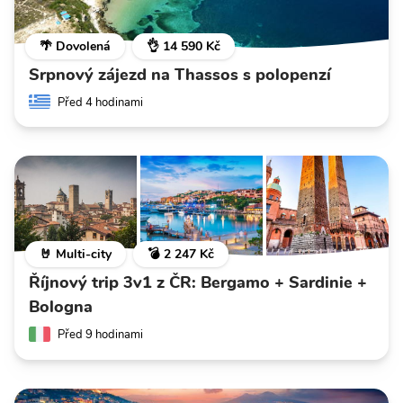
🌴 Dovolená
👌 14 590 Kč
Srpnový zájezd na Thassos s polopenzí
Před 4 hodinami
🤘 Multi-city
💣 2 247 Kč
Říjnový trip 3v1 z ČR: Bergamo + Sardinie +
Bologna
Před 9 hodinami