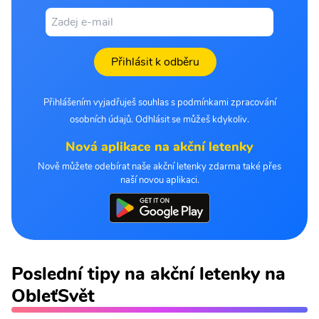
Přihlásit k odběru
Přihlášením vyjadřuješ souhlas s podmínkami zpracování
osobních údajů. Odhlásit se můžeš kdykoliv.
Nová aplikace na akční letenky
Nově můžete odebírat naše akční letenky zdarma také přes
naší novou aplikaci.
Poslední tipy na akční letenky na
ObleťSvět