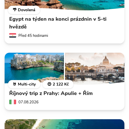
🌴 Dovolená
Egypt na týden na konci prázdnin v 5-ti
hvězdě
Před 45 hodinami
🤘 Multi-city
😍 2 122 Kč
Říjnový trip z Prahy: Apulie + Řím
07.08.2026