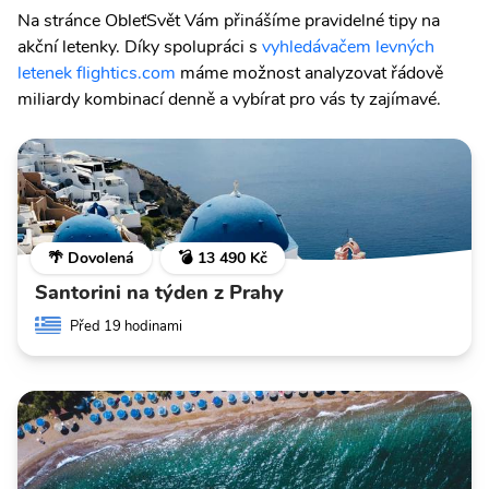
Na stránce ObleťSvět Vám přinášíme pravidelné tipy na
akční letenky. Díky spolupráci s
vyhledávačem levných
letenek flightics.com
máme možnost analyzovat řádově
miliardy kombinací denně a vybírat pro vás ty zajímavé.
🌴 Dovolená
💣 13 490 Kč
Santorini na týden z Prahy
Před 19 hodinami