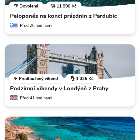
🌴 Dovolená
🚀 11 990 Kč
Peloponés na konci prázdnin z Pardubic
Před 26 hodinami
✨ Prodloužený víkend
👌 1 325 Kč
Podzimní víkendy v Londýně z Prahy
Před 41 hodinami