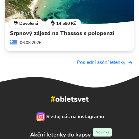
🌴 Dovolená
👌 14 590 Kč
Srpnový zájezd na Thassos s polopenzí
06.08.2026
Poslední akční letenky
#
obletsvet
Sleduj nás na instagramu
Novinka
Akční letenky do kapsy