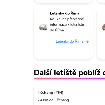
Letenky do Říma
Koukni na přehledné
informace k letenkám
do Říma.
Letenky do Říma
Další letiště poblíž
I-čchang (YIH)
24 km od I-čchang