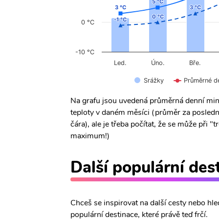
5 °C
5 °C
3 °C
3 °C
3 °C
3 °C
0 °C
0 °C
-1 °C
-1 °C
0 °C
-10 °C
Úno.
Led.
Bře.
Srážky
Průměrné d
Na grafu jsou uvedená průměrná denní min
teploty v daném měsíci (průměr za posledn
čára), ale je třeba počítat, že se může při
maximum!)
Další populární des
Chceš se inspirovat na další cesty nebo hle
populární destinace, které právě teď frčí.