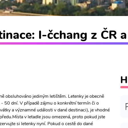
inace: I-čchang z ČR a
H
árně obsluhováno jediným letištěm. Letenky je obecně
- 50 dní. V případě zájmu o konkrétní termín či o
 svátky a významné události v dané destinaci), je vhodné
předu.Místa v letadle jsou omezená, proto pokud jste
ezervujte si letenky nyní. Pokud o cestě do dané