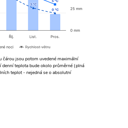
5 °C
5 °C
3 °C
3 °C
25 mm
0 °C
0 °C
0 mm
Říj.
List.
Pros.
ené noci
Rychlost větru
ou čárou jsou potom uvedené maximální
í denní teplota bude okolo průměrné (plná
ních teplot - nejedná se o absolutní