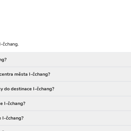
I-čchang.
ng?
d centra města I-čchang?
ky do destinace I-čchang?
ce I-čchang?
e I-čchang?