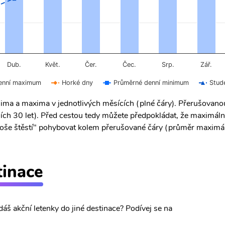
Čer.
Čec.
Dub.
Květ.
Srp.
Zář.
enní maximum
Horké dny
Průměrné denní minimum
Stud
ima a maxima v jednotlivých měsících (plné čáry). Přerušovan
ích 30 let). Před cestou tedy můžete předpokládat, že maximáln
 "troše štěstí" pohybovat kolem přerušované čáry (průměr maximál
tinace
dáš akční letenky do jiné destinace? Podívej se na