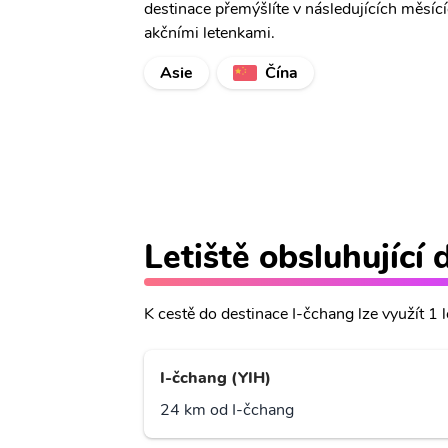
destinace přemýšlíte v následujících měsíc
akčními letenkami.
Asie
Čína
Letiště obsluhující 
K cestě do destinace I-čchang lze využít 1 le
I-čchang (YIH)
24 km od I-čchang