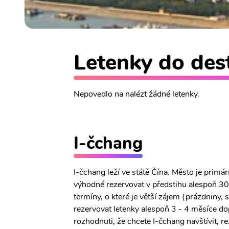
Letenky do dest
Nepovedlo na nalézt žádné letenky.
I-čchang
I-čchang leží ve státě Čína. Město je prim
výhodné rezervovat v předstihu alespoň 30 
termíny, o které je větší zájem (prázdniny,
rezervovat letenky alespoň 3 - 4 měsíce do
rozhodnuti, že chcete I-čchang navštívit, r