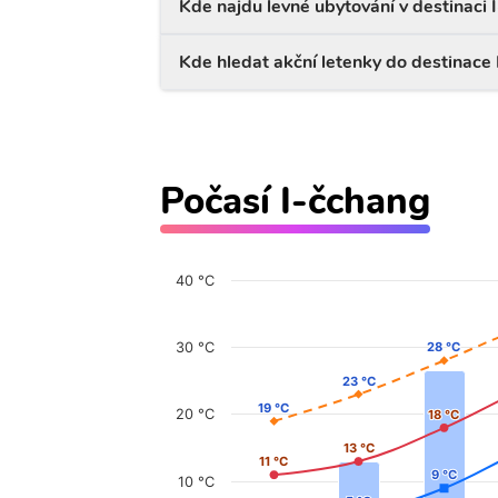
Kde najdu levné ubytování v destinaci 
Kde hledat akční letenky do destinace
Počasí I-čchang
40 °C
30 °C
28 °C
28 °C
23 °C
23 °C
19 °C
19 °C
20 °C
18 °C
18 °C
13 °C
13 °C
11 °C
11 °C
9 °C
9 °C
10 °C