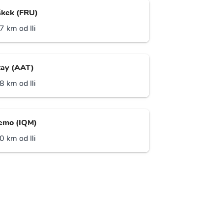
škek (FRU)
7 km od Ili
tay (AAT)
8 km od Ili
emo (IQM)
0 km od Ili