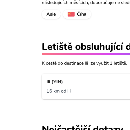
následujících měsících, doporučujeme sledo
Asie
Čína
Letiště obsluhující d
K cestě do destinace Ili lze využít 1 letiště.
Ili (YIN)
16 km od Ili
Nejčastější dotazy