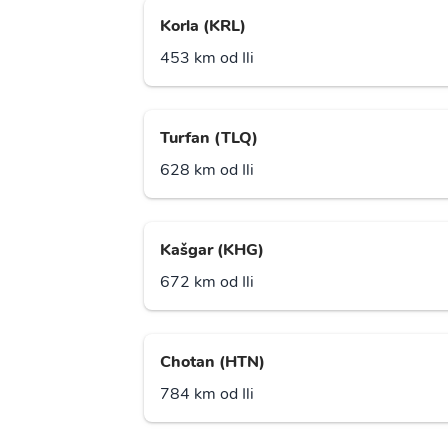
Korla (KRL)
453 km od Ili
Turfan (TLQ)
628 km od Ili
Kašgar (KHG)
672 km od Ili
Chotan (HTN)
784 km od Ili