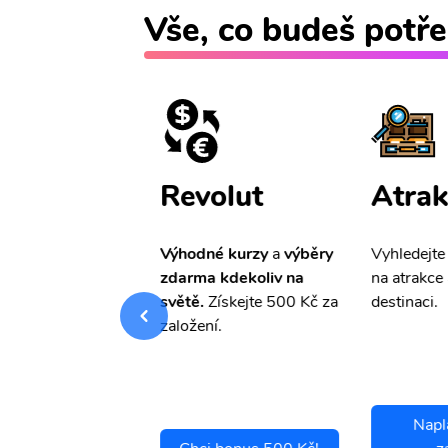
Vše, co budeš potře
ištění
Revolut
Atrak
pro Vás
slevu ve
Výhodné kurzy
a
výběry
Vyhledejte
0%
na cestovní
zdarma kdekoliv na
na atrakce 
ní a případné
světě.
Získejte 500 Kč za
destinaci.
.
založení.
Napl