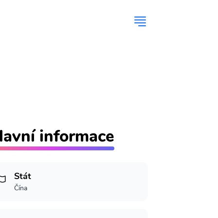
lavní informace
Stát
Čína