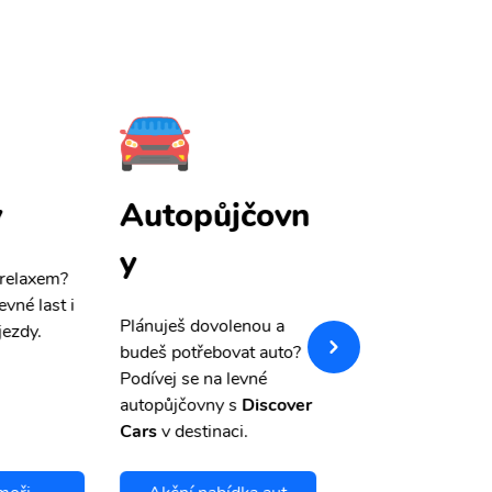
y
Autopůjčovn
Pojištění
y
 relaxem?
Máme pro Vás
sle
evné last i
výši 50%
na cest
Plánuješ dovolenou a
jezdy.
pojištění a případ
budeš potřebovat auto?
storno.
Podívej se na levné
autopůjčovny s
Discover
Cars
v destinaci.