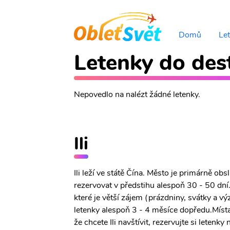
Domů
Le
Letenky do desti
Nepovedlo na nalézt žádné letenky.
Ili
Ili leží ve státě Čína. Město je primárně o
rezervovat v předstihu alespoň 30 - 50 dní.
které je větší zájem (prázdniny, svátky a v
letenky alespoň 3 - 4 měsíce dopředu.Místa
že chcete Ili navštívit, rezervujte si letenk