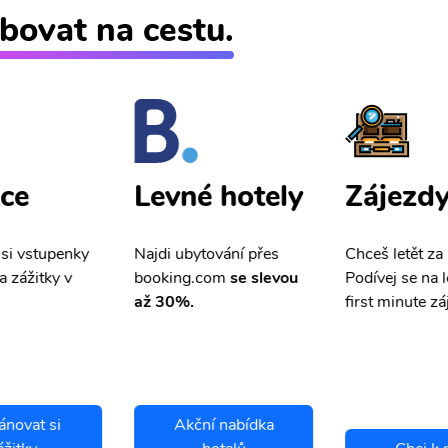
bovat na cestu.
ce
Zájezd
Levné hotely
 si vstupenky
Chceš letět za
Najdi ubytování přes
a zážitky v
Podívej se na l
booking.com
se slevou
first minute zá
až 30%.
ánovat si
Akční nabídka