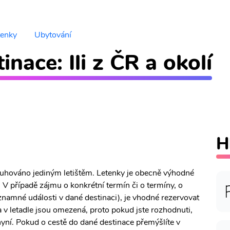
tenky
Ubytování
nace: Ili z ČR a okolí
H
bsluhováno jediným letištěm. Letenky je obecně výhodné
 V případě zájmu o konkrétní termín či o termíny, o
ýznamné události v dané destinaci), je vhodné rezervovat
 v letadle jsou omezená, proto pokud jste rozhodnuti,
y nyní. Pokud o cestě do dané destinace přemýšlíte v