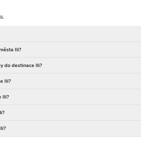
li.
města Ili?
y do destinace Ili?
 Ili?
Ili?
i?
li?