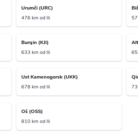
Urumči (URC)
Bi
476 km od Ili
57
Burqin (KJI)
Al
633 km od Ili
65
Ust Kamenogorsk (UKK)
Qi
678 km od Ili
73
Oš (OSS)
810 km od Ili