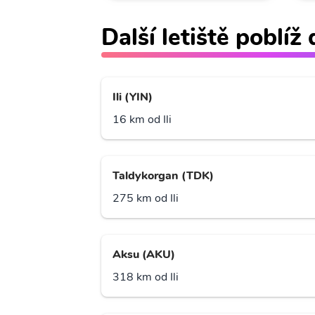
Další letiště poblíž 
Ili (YIN)
16 km od Ili
Taldykorgan (TDK)
275 km od Ili
Aksu (AKU)
318 km od Ili