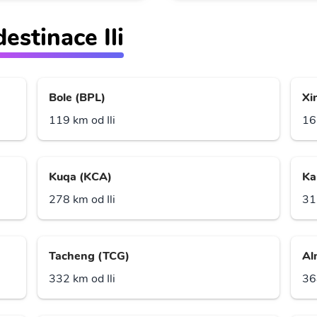
destinace Ili
Bole (BPL)
Xi
119 km od Ili
16
Kuqa (KCA)
Ka
278 km od Ili
31
Tacheng (TCG)
Al
332 km od Ili
36