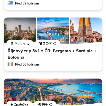
Před 32 hodinami
🤘 Multi-city
💣 2 247 Kč
Říjnový trip 3v1 z ČR: Bergamo + Sardinie +
Bologna
Před 36 hodinami
✈️ Zpátečka
🚀 999 Kč