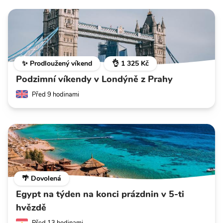
✨ Prodloužený víkend
👌 1 325 Kč
Podzimní víkendy v Londýně z Prahy
Před 9 hodinami
🌴 Dovolená
Egypt na týden na konci prázdnin v 5-ti
hvězdě