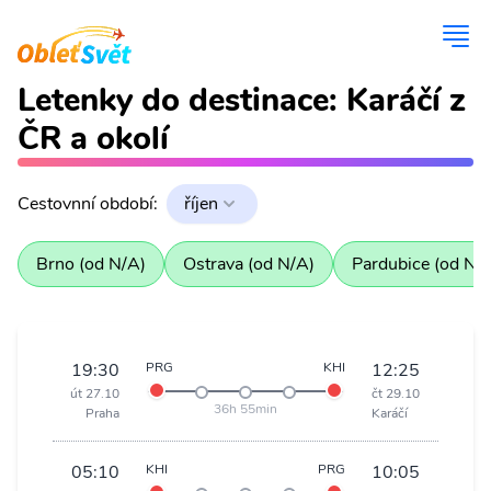
Letenky do destinace: Karáčí z
ČR a okolí
Cestovnní období:
říjen
Brno (od N/A)
Ostrava (od N/A)
Pardubice (od N/
19:30
PRG
KHI
12:25
út 27.10
čt 29.10
36h 55min
Praha
Karáčí
05:10
KHI
PRG
10:05