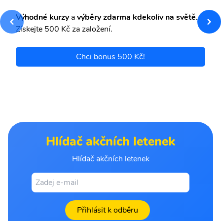
Výhodné kurzy
a
výběry zdarma kdekoliv na světě.
Získejte 500 Kč za založení.
Chci bonus 500 Kč!
Hlídač akčních letenek
Hlídač akčních letenek
Přihlásit k odběru