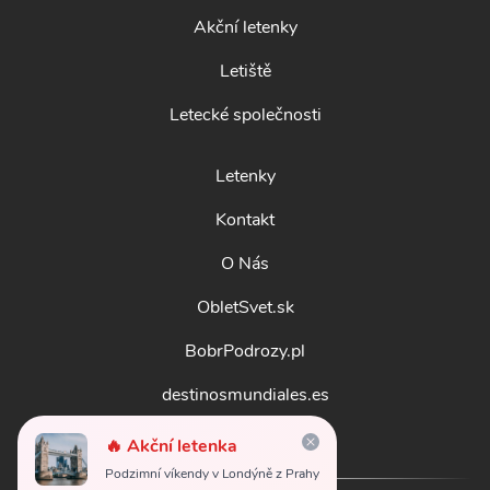
Akční letenky
Letiště
Letecké společnosti
Letenky
Kontakt
O Nás
ObletSvet.sk
BobrPodrozy.pl
destinosmundiales.es
guidadestinazioni.it
🔥 Akční letenka
Podzimní víkendy v Londýně z Prahy