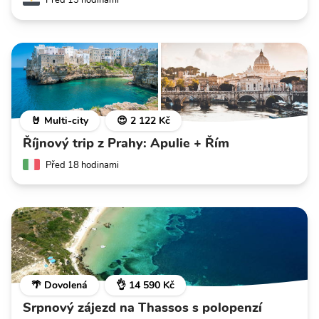
Před 13 hodinami
🤘 Multi-city
😍 2 122 Kč
Říjnový trip z Prahy: Apulie + Řím
Před 18 hodinami
🌴 Dovolená
👌 14 590 Kč
Srpnový zájezd na Thassos s polopenzí