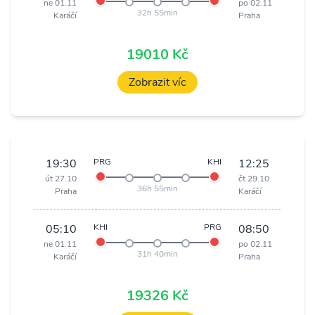
ne 01.11
po 02.11
32h 55min
Karáčí
Praha
19010 Kč
Zobrazit víc
19:30
PRG
KHI
12:25
út 27.10
čt 29.10
36h 55min
Praha
Karáčí
05:10
KHI
PRG
08:50
ne 01.11
po 02.11
31h 40min
Karáčí
Praha
19326 Kč