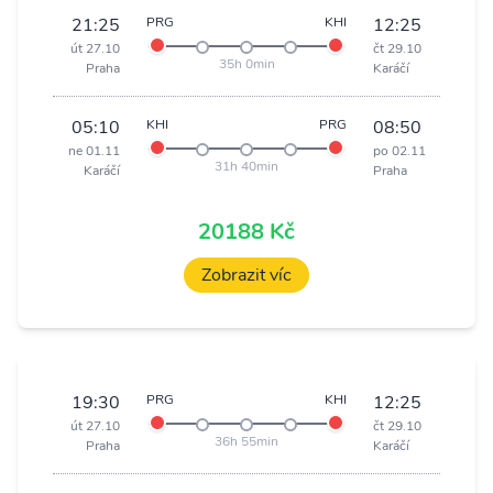
21:25
PRG
KHI
12:25
út 27.10
čt 29.10
35h 0min
Praha
Karáčí
05:10
KHI
PRG
08:50
ne 01.11
po 02.11
31h 40min
Karáčí
Praha
20188 Kč
Zobrazit víc
19:30
PRG
KHI
12:25
út 27.10
čt 29.10
36h 55min
Praha
Karáčí