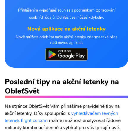
Přihlášením vyjadřuješ souhlas s podmínkami zpracování
osobních údajů. Odhlásit se můžeš kdykoliv.
Nová aplikace na akční letenky
Nově můžete odebírat naše akční letenky zdarma také přes
naší novou aplikaci.
Poslední tipy na akční letenky na
ObleťSvět
Na stránce ObleťSvět Vám přinášíme pravidelné tipy na
akční letenky. Díky spolupráci s
vyhledávačem levných
letenek flightics.com
máme možnost analyzovat řádově
miliardy kombinací denně a vybírat pro vás ty zajímavé.