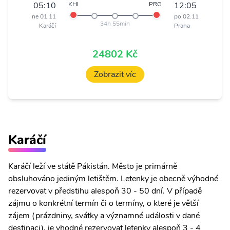
05:10
KHI
PRG
12:05
ne 01.11
po 02.11
34h 55min
Karáčí
Praha
24802 Kč
Zobrazit víc
Karáčí
Karáčí leží ve státě Pákistán. Město je primárně
obsluhováno jediným letištěm. Letenky je obecně výhodné
rezervovat v předstihu alespoň 30 - 50 dní. V případě
zájmu o konkrétní termín či o termíny, o které je větší
zájem (prázdniny, svátky a významné události v dané
destinaci), je vhodné rezervovat letenky alespoň 3 - 4