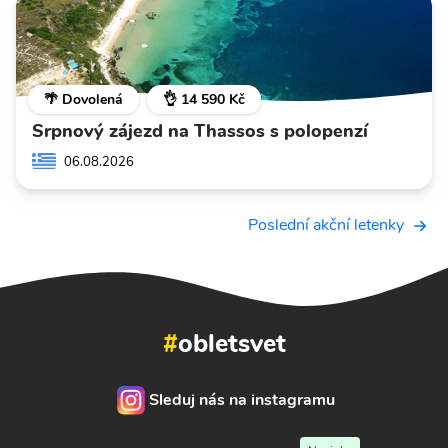
🌴 Dovolená
👌 14 590 Kč
Srpnový zájezd na Thassos s polopenzí
06.08.2026
Poslední akční letenky
#
obletsvet
Sleduj nás na instagramu