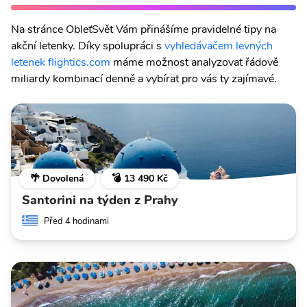
Na stránce ObleťSvět Vám přinášíme pravidelné tipy na
akční letenky. Díky spolupráci s
vyhledávačem levných
letenek flightics.com
máme možnost analyzovat řádově
miliardy kombinací denně a vybírat pro vás ty zajímavé.
🌴 Dovolená
💣 13 490 Kč
Santorini na týden z Prahy
Před 4 hodinami