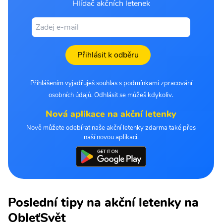
Hlídač akčních letenek
Přihlásit k odběru
Přihlášením vyjadřuješ souhlas s podmínkami zpracování
osobních údajů. Odhlásit se můžeš kdykoliv.
Nová aplikace na akční letenky
Nově můžete odebírat naše akční letenky zdarma také přes
naší novou aplikaci.
Poslední tipy na akční letenky na
ObleťSvět