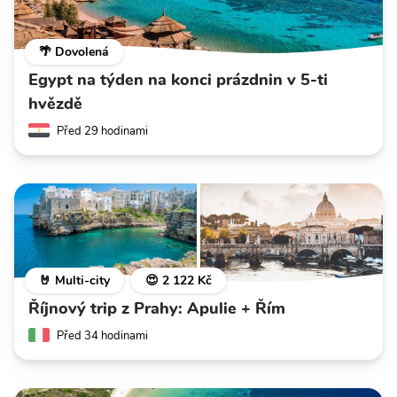
🌴 Dovolená
Egypt na týden na konci prázdnin v 5-ti
hvězdě
Před 29 hodinami
🤘 Multi-city
😍 2 122 Kč
Říjnový trip z Prahy: Apulie + Řím
Před 34 hodinami