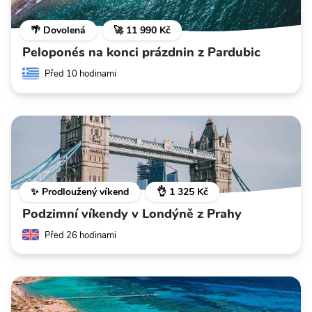
🌴 Dovolená
🚀 11 990 Kč
Peloponés na konci prázdnin z Pardubic
Před 10 hodinami
✨ Prodloužený víkend
👌 1 325 Kč
Podzimní víkendy v Londýně z Prahy
Před 26 hodinami