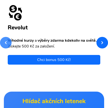
Revolut
Výhodné kurzy
a
výběry zdarma kdekoliv na světě.
Získejte 500 Kč za založení.
Chci bonus 500 Kč!
Hlídač akčních letenek