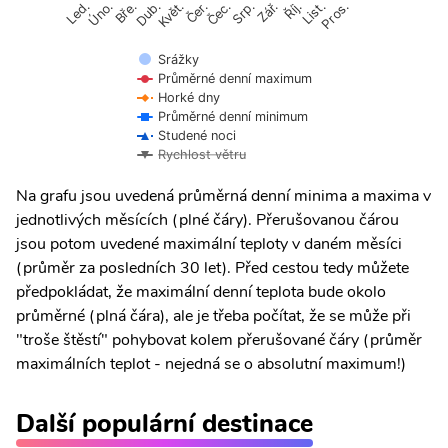
Úno.
Čer.
Čec.
Říj.
Květ.
Srp.
List.
Bře.
Zář.
Pros.
Led.
Dub.
Srážky
Průměrné denní maximum
Horké dny
Průměrné denní minimum
Studené noci
Rychlost větru
Na grafu jsou uvedená průměrná denní minima a maxima v
jednotlivých měsících (plné čáry). Přerušovanou čárou
jsou potom uvedené maximální teploty v daném měsíci
(průměr za posledních 30 let). Před cestou tedy můžete
předpokládat, že maximální denní teplota bude okolo
průměrné (plná čára), ale je třeba počítat, že se může při
"troše štěstí" pohybovat kolem přerušované čáry (průměr
maximálních teplot - nejedná se o absolutní maximum!)
Další populární destinace