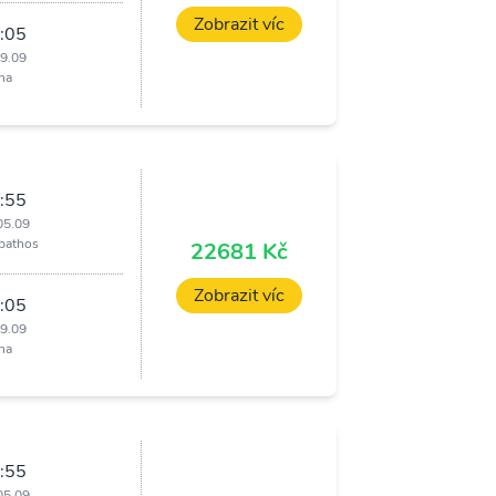
Zobrazit víc
:05
09.09
ha
:55
05.09
pathos
22681 Kč
Zobrazit víc
:05
09.09
ha
:55
05.09