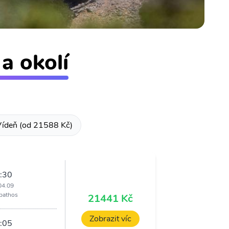
a okolí
ídeň (od 21588 Kč)
:30
04.09
pathos
21441 Kč
Zobrazit víc
:05