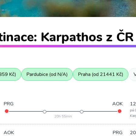
inace: Karpathos z ČR 
859 Kč)
Pardubice (od N/A)
Praha (od 21441 Kč)
V
PRG
AOK
12
pá 
Kar
20h 55min
AOK
PRG
20