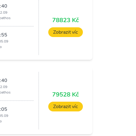
:40
02.09
pathos
78823 Kč
Zobrazit víc
:55
05.09
o
:40
02.09
pathos
79528 Kč
Zobrazit víc
:05
05.09
o