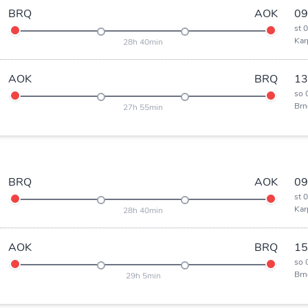
BRQ
AOK
09
st 
Kar
28h 40min
AOK
BRQ
13
so 
Brn
27h 55min
BRQ
AOK
09
st 
Kar
28h 40min
AOK
BRQ
15
so 
Brn
29h 5min