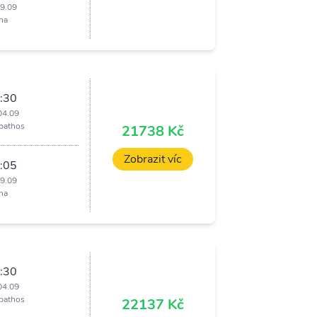
09.09
ha
:30
04.09
pathos
21738 Kč
Zobrazit víc
:05
09.09
ha
:30
04.09
pathos
22137 Kč