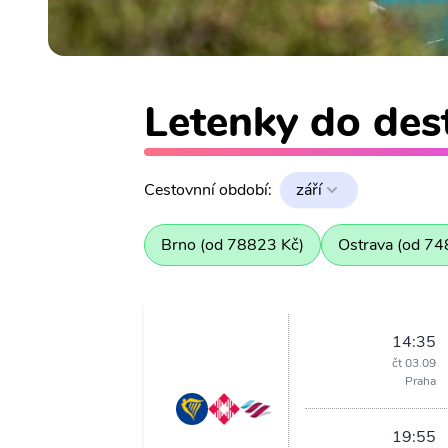
Letenky do dest
Cestovnní období:
září
Brno (od 78823 Kč)
Ostrava (od 74
14:35
čt 03.09
Praha
19:55