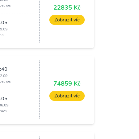
pathos
22835 Kč
Zobrazit víc
:05
09.09
ha
:40
02.09
pathos
74859 Kč
Zobrazit víc
:05
06.09
rava