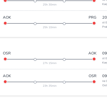
Kar
25h 30min
AOK
PRG
20
st 
Pra
25h 10min
OSR
AOK
09
st 
Kar
27h 15min
AOK
OSR
09
ne 
Ost
23h 35min