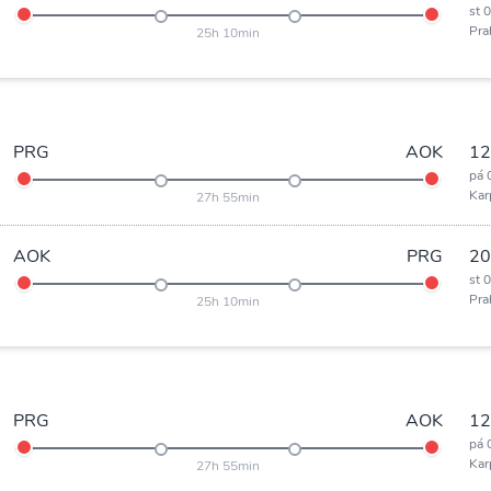
st 
Pra
25h 10min
PRG
AOK
12
pá 
Kar
27h 55min
AOK
PRG
20
st 
Pra
25h 10min
PRG
AOK
12
pá 
Kar
27h 55min