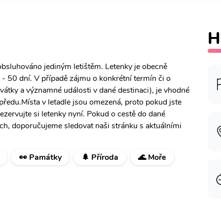
H
obsluhováno jediným letištěm. Letenky je obecně
- 50 dní. V případě zájmu o konkrétní termín či o
 svátky a významné události v dané destinaci), je vhodné
předu.Místa v letadle jsou omezená, proto pokud jste
rezervujte si letenky nyní. Pokud o cestě do dané
ích, doporučujeme sledovat naši stránku s aktuálními
👀 Památky
🌲 Příroda
🌊 Moře