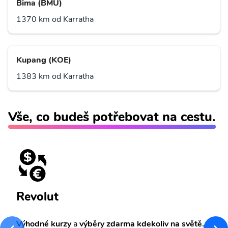
Bima (BMU)
1370 km od Karratha
Kupang (KOE)
1383 km od Karratha
Vše, co budeš potřebovat na cestu.
Revolut
Výhodné kurzy
a
výběry zdarma kdekoliv na světě.