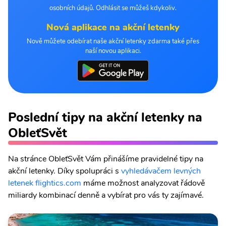
osobních údajů. Odhlásit se můžeš kdykoliv.
Nová aplikace na akční letenky
Nově můžete odebírat naše akční letenky zdarma také přes
naší novou aplikaci.
Poslední tipy na akční letenky na
ObleťSvět
Na stránce ObleťSvět Vám přinášíme pravidelné tipy na
akční letenky. Díky spolupráci s
vyhledávačem levných
letenek flightics.com
máme možnost analyzovat řádově
miliardy kombinací denně a vybírat pro vás ty zajímavé.