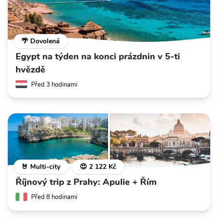
🌴 Dovolená
Egypt na týden na konci prázdnin v 5-ti
hvězdě
Před 3 hodinami
🤘 Multi-city
😍 2 122 Kč
Říjnový trip z Prahy: Apulie + Řím
Před 8 hodinami