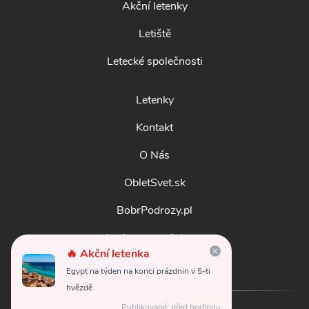
Akční letenky
Letiště
Letecké společnosti
Letenky
Kontakt
O Nás
ObletSvet.sk
BobrPodrozy.pl
destinosmundiales.es
🔥 Akční letenka
guidadestinazioni.it
Egypt na týden na konci prázdnin v 5-ti
hvězdě
Publikované: před hodinou