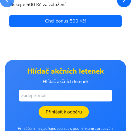
Získejte 500 Kč za založení.
Chci bonus 500 Kč!
Hlídač akčních letenek
Hlídač akčních letenek
Přihlásit k odběru
Přihlášením vyjadřuješ souhlas s podmínkami zpracování