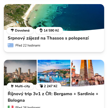
🌴 Dovolená
👌 14 590 Kč
Srpnový zájezd na Thassos s polopenzí
Před 22 hodinami
🤘 Multi-city
💣 2 247 Kč
Říjnový trip 3v1 z ČR: Bergamo + Sardinie +
Bologna
Před 26 hodinami