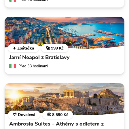
✈️ Zpátečka
🚀 999 Kč
Jarní Neapol z Bratislavy
Před 33 hodinami
🌴 Dovolená
🤩 8 590 Kč
Ambrosia Suites – Athény s odletem z