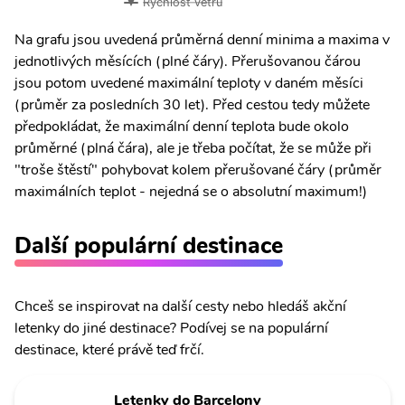
Rychlost větru
Na grafu jsou uvedená průměrná denní minima a maxima v
jednotlivých měsících (plné čáry). Přerušovanou čárou
jsou potom uvedené maximální teploty v daném měsíci
(průměr za posledních 30 let). Před cestou tedy můžete
předpokládat, že maximální denní teplota bude okolo
průměrné (plná čára), ale je třeba počítat, že se může při
"troše štěstí" pohybovat kolem přerušované čáry (průměr
maximálních teplot - nejedná se o absolutní maximum!)
Další populární destinace
Chceš se inspirovat na další cesty nebo hledáš akční
letenky do jiné destinace? Podívej se na populární
destinace, které právě teď frčí.
Letenky do Barcelony