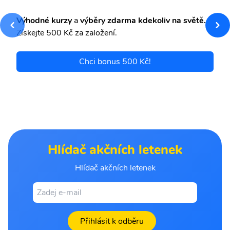
Výhodné kurzy
a
výběry zdarma kdekoliv na světě.
Získejte 500 Kč za založení.
Chci bonus 500 Kč!
Hlídač akčních letenek
Hlídač akčních letenek
Přihlásit k odběru