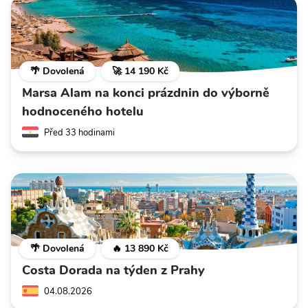
🌴 Dovolená
🚀 14 190 Kč
Marsa Alam na konci prázdnin do výborně
hodnoceného hotelu
Před 33 hodinami
🌴 Dovolená
🔥 13 890 Kč
Costa Dorada na týden z Prahy
04.08.2026