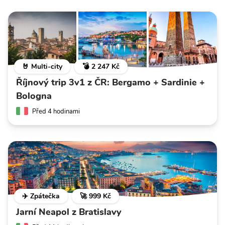
🤘 Multi-city
💣 2 247 Kč
Říjnový trip 3v1 z ČR: Bergamo + Sardinie +
Bologna
Před 4 hodinami
✈️ Zpátečka
🚀 999 Kč
Jarní Neapol z Bratislavy