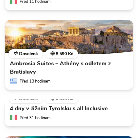
Před 11 hodinami
🌴 Dovolená
🤩 8 590 Kč
Ambrosia Suites – Athény s odletem z
Bratislavy
Před 13 hodinami
🌴 Dovolená
💣 6 318 Kč
4 dny v Jižním Tyrolsku s all Inclusive
Před 31 hodinami