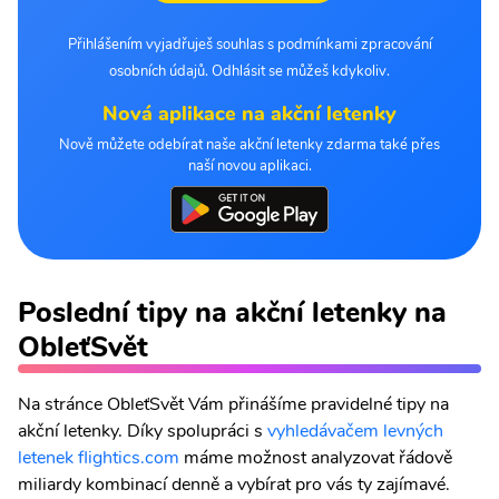
Přihlášením vyjadřuješ souhlas s podmínkami zpracování
osobních údajů. Odhlásit se můžeš kdykoliv.
Nová aplikace na akční letenky
Nově můžete odebírat naše akční letenky zdarma také přes
naší novou aplikaci.
Poslední tipy na akční letenky na
ObleťSvět
Na stránce ObleťSvět Vám přinášíme pravidelné tipy na
akční letenky. Díky spolupráci s
vyhledávačem levných
letenek flightics.com
máme možnost analyzovat řádově
miliardy kombinací denně a vybírat pro vás ty zajímavé.