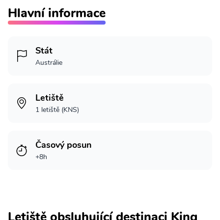
Hlavní informace
Stát
Austrálie
Letiště
1 letiště (KNS)
Časový posun
+8h
Letiště obsluhující destinaci King