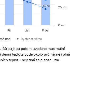
-14 °C
-14 °C
25 mm
0 mm
Říj.
List.
Pros.
ené noci
Rychlost větru
ou čárou jsou potom uvedené maximální
í denní teplota bude okolo průměrné (plná
ních teplot - nejedná se o absolutní