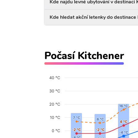
Kde najdu levné ubytování v destinaci 
Kde hledat akční letenky do destinace
Počasí Kitchener
40 °C
30 °C
20 °C
16 °C
16 °C
10 °C
7 °C
7 °C
6 °C
6 °C
4 °C
4 °C
-2 °C
-2 °C
-2 °C
-2 °C
0 °C
-4 °C
-4 °C
-8 °C
-8 °C