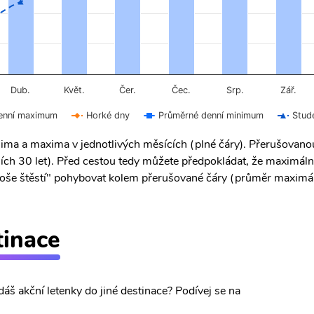
Čer.
Čec.
Dub.
Květ.
Srp.
Zář.
enní maximum
Horké dny
Průměrné denní minimum
Stud
ima a maxima v jednotlivých měsících (plné čáry). Přerušovan
ích 30 let). Před cestou tedy můžete předpokládat, že maximáln
 "troše štěstí" pohybovat kolem přerušované čáry (průměr maximál
tinace
dáš akční letenky do jiné destinace? Podívej se na