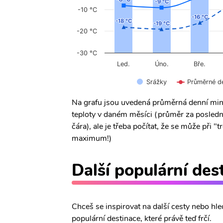
-9 °C
-9 °C
-10 °C
-16 °C
-16 °C
-18 °C
-18 °C
-19 °C
-19 °C
-20 °C
-30 °C
Úno.
Led.
Bře.
Srážky
Průměrné d
Na grafu jsou uvedená průměrná denní min
teploty v daném měsíci (průměr za posledn
čára), ale je třeba počítat, že se může při
maximum!)
Další populární des
Chceš se inspirovat na další cesty nebo hle
populární destinace, které právě teď frčí.