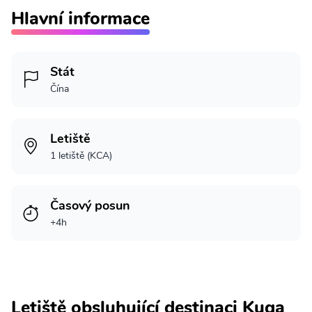
Hlavní informace
Stát
Čína
Letiště
1 letiště (KCA)
Časový posun
+4h
Letiště obsluhující destinaci Kuqa