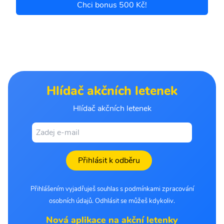
Chci bonus 500 Kč!
Hlídač akčních letenek
Hlídač akčních letenek
Přihlásit k odběru
Přihlášením vyjadřuješ souhlas s podmínkami zpracování
osobních údajů. Odhlásit se můžeš kdykoliv.
Nová aplikace na akční letenky