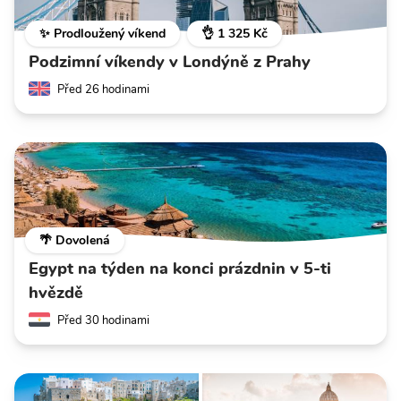
✨ Prodloužený víkend
👌 1 325 Kč
Podzimní víkendy v Londýně z Prahy
Před 26 hodinami
🌴 Dovolená
Egypt na týden na konci prázdnin v 5-ti
hvězdě
Před 30 hodinami