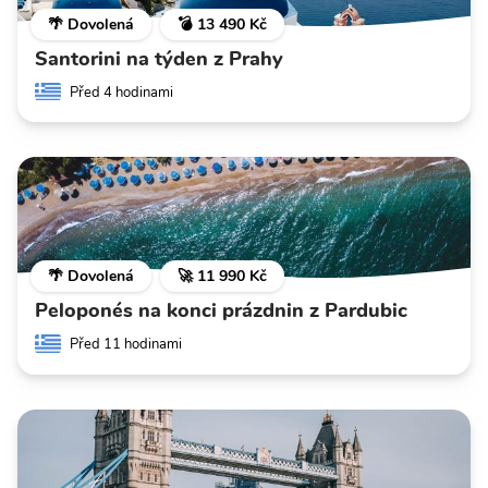
🌴 Dovolená
💣 13 490 Kč
Santorini na týden z Prahy
Před 4 hodinami
🌴 Dovolená
🚀 11 990 Kč
Peloponés na konci prázdnin z Pardubic
Před 11 hodinami