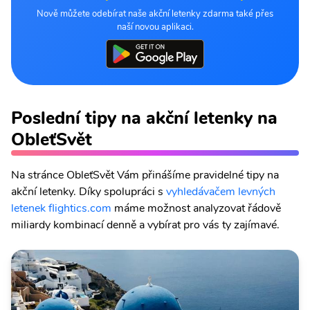
Nově můžete odebírat naše akční letenky zdarma také přes
naší novou aplikaci.
Poslední tipy na akční letenky na
ObleťSvět
Na stránce ObleťSvět Vám přinášíme pravidelné tipy na
akční letenky. Díky spolupráci s
vyhledávačem levných
letenek flightics.com
máme možnost analyzovat řádově
miliardy kombinací denně a vybírat pro vás ty zajímavé.