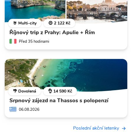
🤘 Multi-city
😍 2 122 Kč
Říjnový trip z Prahy: Apulie + Řím
Před 35 hodinami
🌴 Dovolená
👌 14 590 Kč
Srpnový zájezd na Thassos s polopenzí
06.08.2026
Poslední akční letenky