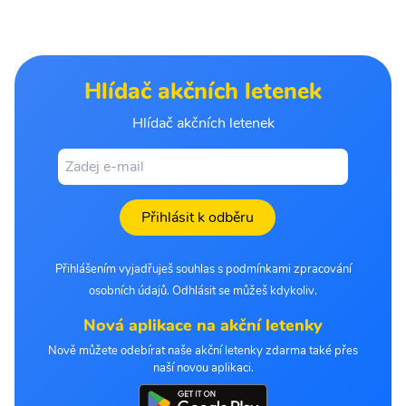
Hlídač akčních letenek
Hlídač akčních letenek
Přihlásit k odběru
Přihlášením vyjadřuješ souhlas s podmínkami zpracování
osobních údajů. Odhlásit se můžeš kdykoliv.
Nová aplikace na akční letenky
Nově můžete odebírat naše akční letenky zdarma také přes
naší novou aplikaci.