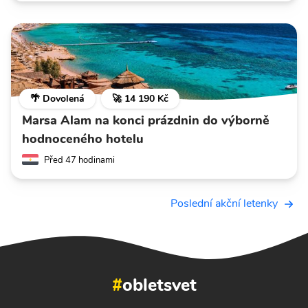
🌴 Dovolená
🚀 14 190 Kč
Marsa Alam na konci prázdnin do výborně
hodnoceného hotelu
Před 47 hodinami
Poslední akční letenky
#
obletsvet