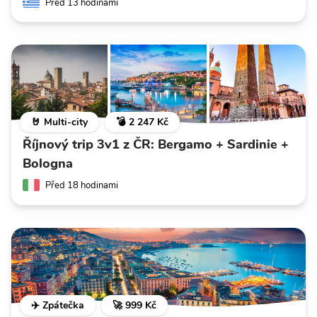
Před 13 hodinami
🤘 Multi-city
💣 2 247 Kč
Říjnový trip 3v1 z ČR: Bergamo + Sardinie +
Bologna
Před 18 hodinami
✈️ Zpátečka
🚀 999 Kč