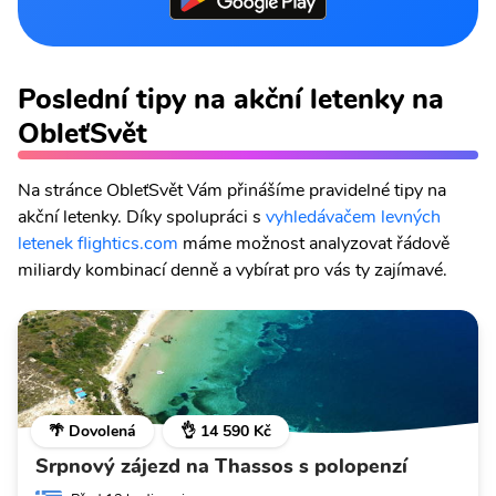
Poslední tipy na akční letenky na
ObleťSvět
Na stránce ObleťSvět Vám přinášíme pravidelné tipy na
akční letenky. Díky spolupráci s
vyhledávačem levných
letenek flightics.com
máme možnost analyzovat řádově
miliardy kombinací denně a vybírat pro vás ty zajímavé.
🌴 Dovolená
👌 14 590 Kč
Srpnový zájezd na Thassos s polopenzí