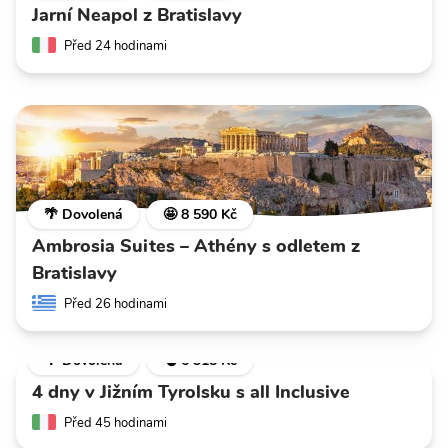
Jarní Neapol z Bratislavy
Před 24 hodinami
🌴 Dovolená
🤩 8 590 Kč
Ambrosia Suites – Athény s odletem z
Bratislavy
Před 26 hodinami
🌴 Dovolená
💣 6 318 Kč
4 dny v Jižním Tyrolsku s all Inclusive
Před 45 hodinami