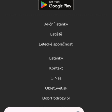
Akční letenky
Letiště
Letecké společnosti
Letenky
Kontakt
O Nás
ObletSvet.sk
BobrPodrozy.pl
destinosmundiales.es