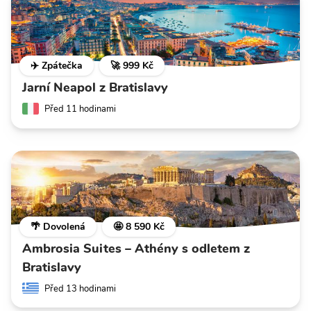
✈️ Zpátečka
🚀 999 Kč
Jarní Neapol z Bratislavy
Před 11 hodinami
🌴 Dovolená
🤩 8 590 Kč
Ambrosia Suites – Athény s odletem z
Bratislavy
Před 13 hodinami