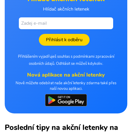
Hlídač akčních letenek
Přihlásit k odběru
Přihlášením vyjadřuješ souhlas s podmínkami zpracování
osobních údajů. Odhlásit se můžeš kdykoliv.
Nová aplikace na akční letenky
Nově můžete odebírat naše akční letenky zdarma také přes
naší novou aplikaci.
Poslední tipy na akční letenky na