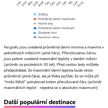
Úno.
Čer.
Čec.
Říj.
Květ.
Srp.
List.
Bře.
Zář.
Pros.
Led.
Dub.
Srážky
Průměrné denní maximum
Horké dny
Průměrné denní minimum
Studené noci
Rychlost větru
Na grafu jsou uvedená průměrná denní minima a maxima v
jednotlivých měsících (plné čáry). Přerušovanou čárou
jsou potom uvedené maximální teploty v daném měsíci
(průměr za posledních 30 let). Před cestou tedy můžete
předpokládat, že maximální denní teplota bude okolo
průměrné (plná čára), ale je třeba počítat, že se může při
"troše štěstí" pohybovat kolem přerušované čáry (průměr
maximálních teplot - nejedná se o absolutní maximum!)
Další populární destinace