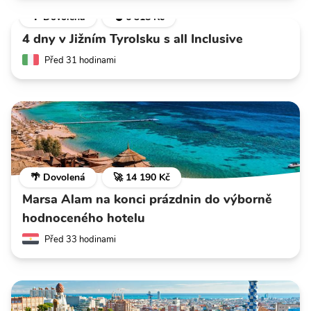
🌴 Dovolená
💣 6 318 Kč
4 dny v Jižním Tyrolsku s all Inclusive
Před 31 hodinami
🌴 Dovolená
🚀 14 190 Kč
Marsa Alam na konci prázdnin do výborně
hodnoceného hotelu
Před 33 hodinami