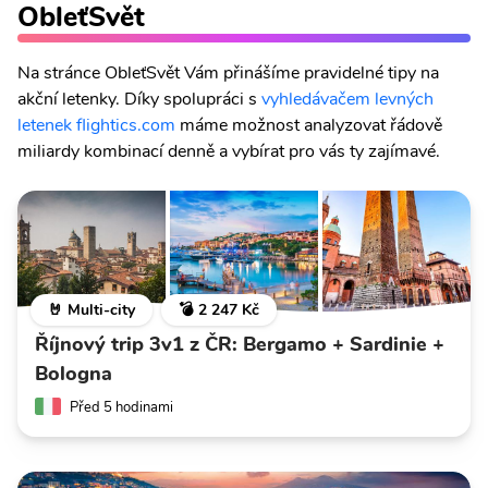
ObleťSvět
Na stránce ObleťSvět Vám přinášíme pravidelné tipy na
akční letenky. Díky spolupráci s
vyhledávačem levných
letenek flightics.com
máme možnost analyzovat řádově
miliardy kombinací denně a vybírat pro vás ty zajímavé.
🤘 Multi-city
💣 2 247 Kč
Říjnový trip 3v1 z ČR: Bergamo + Sardinie +
Bologna
Před 5 hodinami