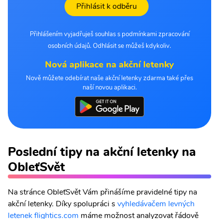
Přihlásit k odběru
Přihlášením vyjadřuješ souhlas s podmínkami zpracování
osobních údajů. Odhlásit se můžeš kdykoliv.
Nová aplikace na akční letenky
Nově můžete odebírat naše akční letenky zdarma také přes
naší novou aplikaci.
Poslední tipy na akční letenky na
ObleťSvět
Na stránce ObleťSvět Vám přinášíme pravidelné tipy na
akční letenky. Díky spolupráci s
vyhledávačem levných
letenek flightics.com
máme možnost analyzovat řádově