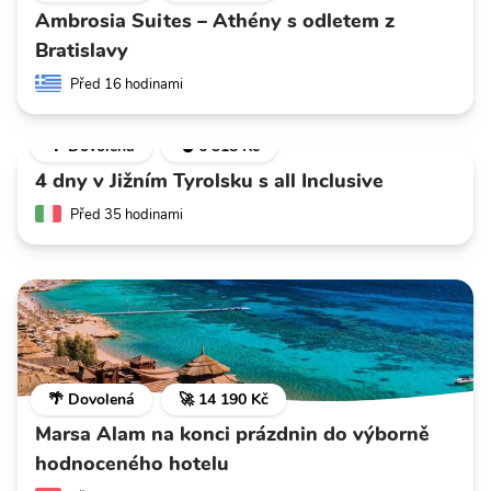
Ambrosia Suites – Athény s odletem z
Bratislavy
Před 16 hodinami
🌴 Dovolená
💣 6 318 Kč
4 dny v Jižním Tyrolsku s all Inclusive
Před 35 hodinami
🌴 Dovolená
🚀 14 190 Kč
Marsa Alam na konci prázdnin do výborně
hodnoceného hotelu