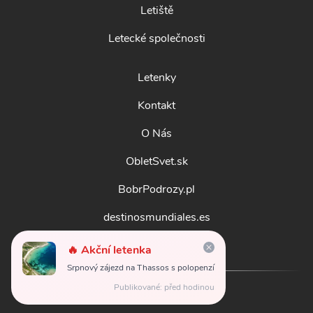
Letiště
Letecké společnosti
Letenky
Kontakt
O Nás
ObletSvet.sk
BobrPodrozy.pl
destinosmundiales.es
guidadestinazioni.it
🔥 Akční letenka
Srpnový zájezd na Thassos s polopenzí
Publikované: před hodinou
© 2026
obletsvet.cz