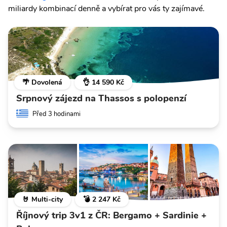
miliardy kombinací denně a vybírat pro vás ty zajímavé.
🌴 Dovolená
👌 14 590 Kč
Srpnový zájezd na Thassos s polopenzí
Před 3 hodinami
🤘 Multi-city
💣 2 247 Kč
Říjnový trip 3v1 z ČR: Bergamo + Sardinie +