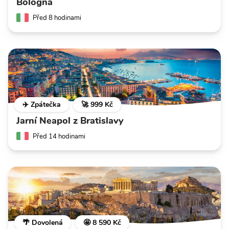
Bologna
Před 8 hodinami
✈️ Zpátečka
🚀 999 Kč
Jarní Neapol z Bratislavy
Před 14 hodinami
🌴 Dovolená
🤩 8 590 Kč