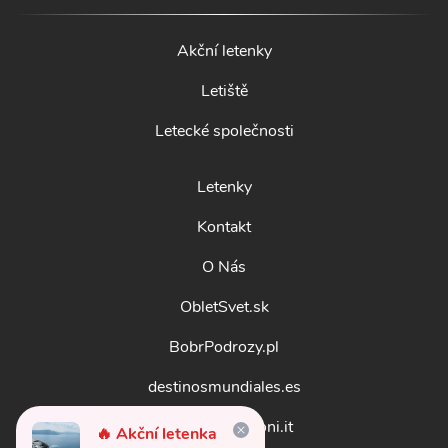
Akční letenky
Letiště
Letecké společnosti
Letenky
Kontakt
O Nás
ObletSvet.sk
BobrPodrozy.pl
destinosmundiales.es
guidadestinazioni.it
🔥 Akční letenka