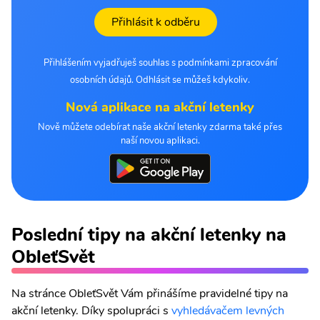
Přihlásit k odběru
Přihlášením vyjadřuješ souhlas s podmínkami zpracování
osobních údajů. Odhlásit se můžeš kdykoliv.
Nová aplikace na akční letenky
Nově můžete odebírat naše akční letenky zdarma také přes
naší novou aplikaci.
Poslední tipy na akční letenky na
ObleťSvět
Na stránce ObleťSvět Vám přinášíme pravidelné tipy na
akční letenky. Díky spolupráci s
vyhledávačem levných