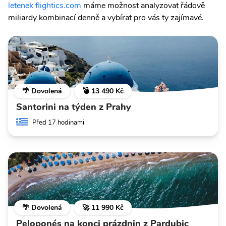
letenek flightics.com
máme možnost analyzovat řádově
miliardy kombinací denně a vybírat pro vás ty zajímavé.
🌴 Dovolená
💣 13 490 Kč
Santorini na týden z Prahy
Před 17 hodinami
🌴 Dovolená
🚀 11 990 Kč
Peloponés na konci prázdnin z Pardubic