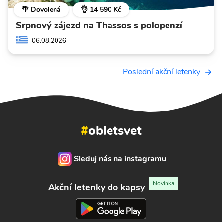
🌴 Dovolená
👌 14 590 Kč
Srpnový zájezd na Thassos s polopenzí
06.08.2026
Poslední akční letenky
#
obletsvet
Sleduj nás na instagramu
Novinka
Akční letenky do kapsy