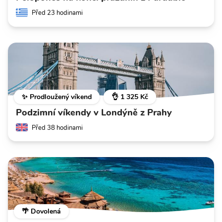
Před 23 hodinami
✨ Prodloužený víkend
👌 1 325 Kč
Podzimní víkendy v Londýně z Prahy
Před 38 hodinami
🌴 Dovolená