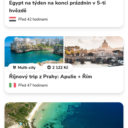
Egypt na týden na konci prázdnin v 5-ti
hvězdě
Před 42 hodinami
🤘 Multi-city
😍 2 122 Kč
Říjnový trip z Prahy: Apulie + Řím
Před 47 hodinami