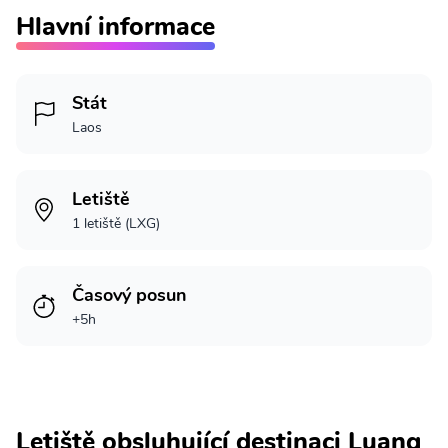
Hlavní informace
Stát
Laos
Letiště
1 letiště (LXG)
Časový posun
+5h
Letiště obsluhující destinaci Luang