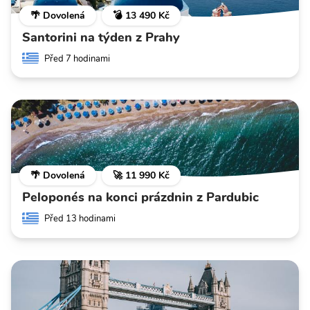
🌴 Dovolená
💣 13 490 Kč
Santorini na týden z Prahy
Před 7 hodinami
🌴 Dovolená
🚀 11 990 Kč
Peloponés na konci prázdnin z Pardubic
Před 13 hodinami