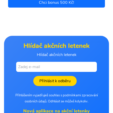
Chci bonus 500 Kč!
Hlídač akčních letenek
Hlídač akčních letenek
Přihlásit k odběru
Přihlášením vyjadřuješ souhlas s podmínkami zpracování
osobních údajů. Odhlásit se můžeš kdykoliv.
Nová aplikace na akční letenky