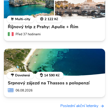
🤘 Multi-city
😍 2 122 Kč
Říjnový trip z Prahy: Apulie + Řím
Před 37 hodinami
🌴 Dovolená
👌 14 590 Kč
Srpnový zájezd na Thassos s polopenzí
06.08.2026
Poslední akční letenky