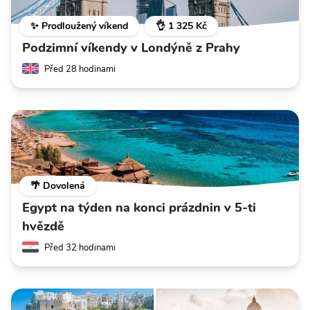
✨ Prodloužený víkend
👌 1 325 Kč
Podzimní víkendy v Londýně z Prahy
Před 28 hodinami
🌴 Dovolená
Egypt na týden na konci prázdnin v 5-ti
hvězdě
Před 32 hodinami