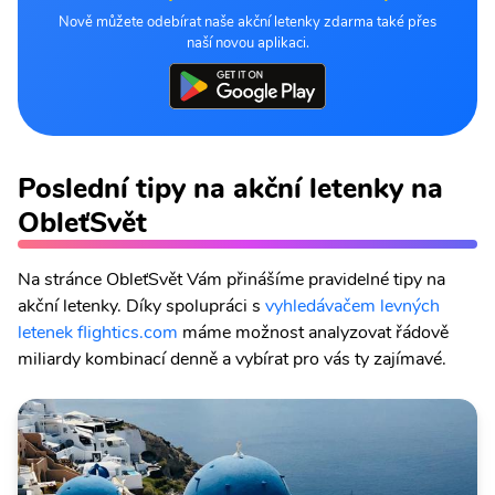
Nově můžete odebírat naše akční letenky zdarma také přes
naší novou aplikaci.
Poslední tipy na akční letenky na
ObleťSvět
Na stránce ObleťSvět Vám přinášíme pravidelné tipy na
akční letenky. Díky spolupráci s
vyhledávačem levných
letenek flightics.com
máme možnost analyzovat řádově
miliardy kombinací denně a vybírat pro vás ty zajímavé.