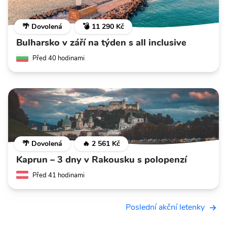
🌴 Dovolená
💣 11 290 Kč
Bulharsko v září na týden s all inclusive
Před 40 hodinami
🌴 Dovolená
🔥 2 561 Kč
Kaprun – 3 dny v Rakousku s polopenzí
Před 41 hodinami
Poslední akční letenky