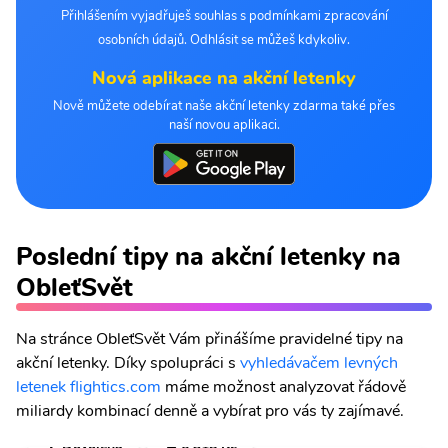
Přihlášením vyjadřuješ souhlas s podmínkami zpracování
osobních údajů. Odhlásit se můžeš kdykoliv.
Nová aplikace na akční letenky
Nově můžete odebírat naše akční letenky zdarma také přes
naší novou aplikaci.
Poslední tipy na akční letenky na
ObleťSvět
Na stránce ObleťSvět Vám přinášíme pravidelné tipy na
akční letenky. Díky spolupráci s
vyhledávačem levných
letenek flightics.com
máme možnost analyzovat řádově
miliardy kombinací denně a vybírat pro vás ty zajímavé.
🌴 Dovolená
💣 6 318 Kč