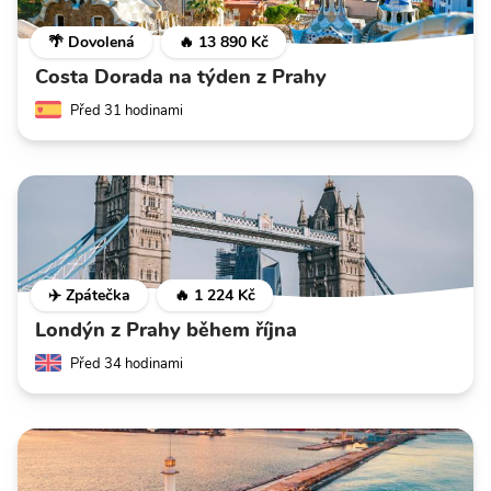
🌴 Dovolená
🔥 13 890 Kč
Costa Dorada na týden z Prahy
Před 31 hodinami
✈️ Zpátečka
🔥 1 224 Kč
Londýn z Prahy během října
Před 34 hodinami