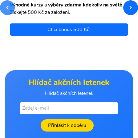
Výhodné kurzy
a
výběry zdarma kdekoliv na světě.
Získejte 500 Kč za založení.
Chci bonus 500 Kč!
Hlídač akčních letenek
Hlídač akčních letenek
Přihlásit k odběru