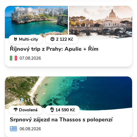
🤘 Multi-city
😍 2 122 Kč
Říjnový trip z Prahy: Apulie + Řím
07.08.2026
🌴 Dovolená
👌 14 590 Kč
Srpnový zájezd na Thassos s polopenzí
06.08.2026