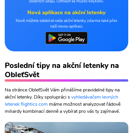
osobních údajů. Odhlásit se můžeš kdykoliv.
Nová aplikace na akční letenky
Nově můžete odebírat naše akční letenky zdarma také přes
naší novou aplikaci.
Poslední tipy na akční letenky na
ObleťSvět
Na stránce ObleťSvět Vám přinášíme pravidelné tipy na
akční letenky. Díky spolupráci s
vyhledávačem levných
letenek flightics.com
máme možnost analyzovat řádově
miliardy kombinací denně a vybírat pro vás ty zajímavé.