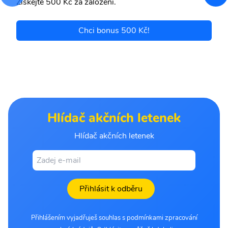
Získejte 500 Kč za založení.
Chci bonus 500 Kč!
Hlídač akčních letenek
Hlídač akčních letenek
Přihlásit k odběru
Přihlášením vyjadřuješ souhlas s podmínkami zpracování