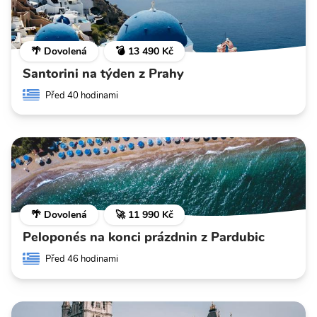
🌴 Dovolená
💣 13 490 Kč
Santorini na týden z Prahy
Před 40 hodinami
🌴 Dovolená
🚀 11 990 Kč
Peloponés na konci prázdnin z Pardubic
Před 46 hodinami