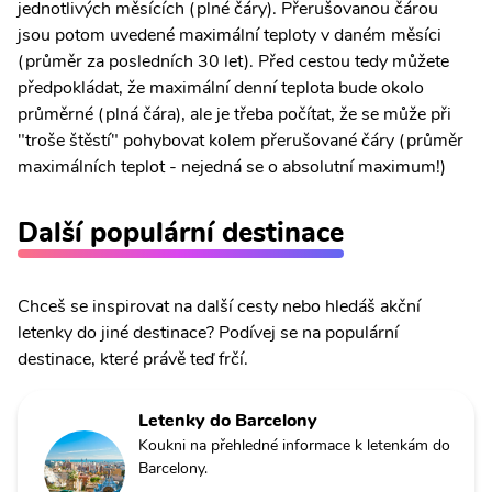
jednotlivých měsících (plné čáry). Přerušovanou čárou
jsou potom uvedené maximální teploty v daném měsíci
(průměr za posledních 30 let). Před cestou tedy můžete
předpokládat, že maximální denní teplota bude okolo
průměrné (plná čára), ale je třeba počítat, že se může při
"troše štěstí" pohybovat kolem přerušované čáry (průměr
maximálních teplot - nejedná se o absolutní maximum!)
Další populární destinace
Chceš se inspirovat na další cesty nebo hledáš akční
letenky do jiné destinace? Podívej se na populární
destinace, které právě teď frčí.
Letenky do Barcelony
Koukni na přehledné informace k letenkám do
Barcelony.