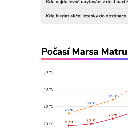
Kde najdu levné ubytování v destinaci
Kde hledat akční letenky do destinace
Počasí Marsa Matr
50 °C
40 °C
34 °C
34 °C
30 °C
30 °C
30 °C
26 °C
26 °C
23 °C
23 °C
20 °C
20 °C
19 °C
19 °C
20 °C