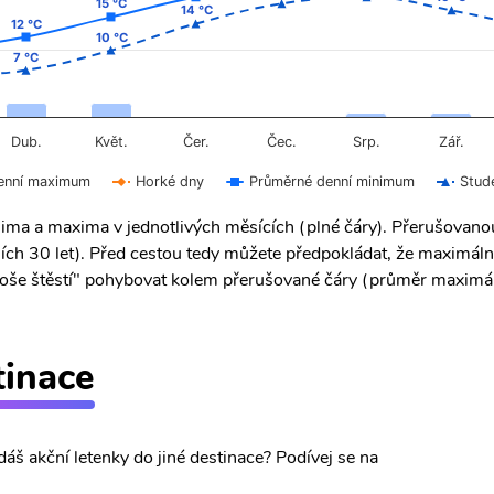
15 °C
15 °C
14 °C
14 °C
12 °C
12 °C
10 °C
10 °C
7 °C
7 °C
Čer.
Čec.
Dub.
Květ.
Srp.
Zář.
enní maximum
Horké dny
Průměrné denní minimum
Stud
ima a maxima v jednotlivých měsících (plné čáry). Přerušovan
ích 30 let). Před cestou tedy můžete předpokládat, že maximáln
 "troše štěstí" pohybovat kolem přerušované čáry (průměr maximál
tinace
dáš akční letenky do jiné destinace? Podívej se na