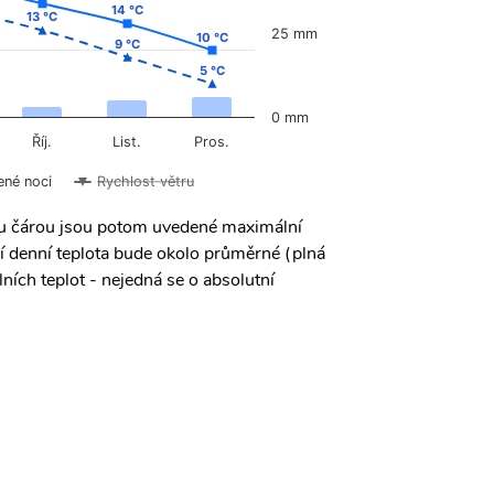
14 °C
14 °C
13 °C
13 °C
25 mm
10 °C
10 °C
9 °C
9 °C
5 °C
5 °C
0 mm
Říj.
List.
Pros.
ené noci
Rychlost větru
ou čárou jsou potom uvedené maximální
í denní teplota bude okolo průměrné (plná
ních teplot - nejedná se o absolutní