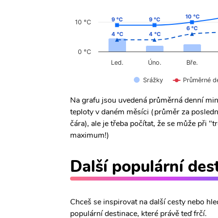
10 °C
10 °C
9 °C
9 °C
9 °C
9 °C
10 °C
6 °C
6 °C
4 °C
4 °C
4 °C
4 °C
0 °C
Úno.
Led.
Bře.
Srážky
Průměrné d
Na grafu jsou uvedená průměrná denní min
teploty v daném měsíci (průměr za posledn
čára), ale je třeba počítat, že se může při
maximum!)
Další populární des
Chceš se inspirovat na další cesty nebo hle
populární destinace, které právě teď frčí.