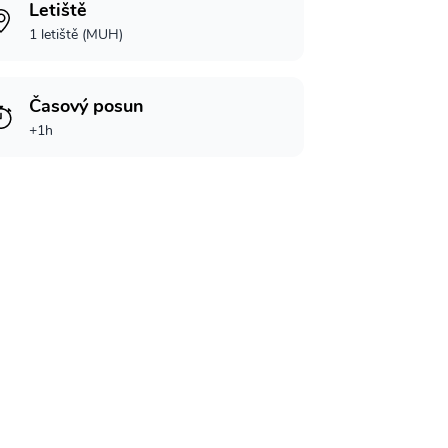
Letiště
1 letiště (MUH)
Časový posun
+1h