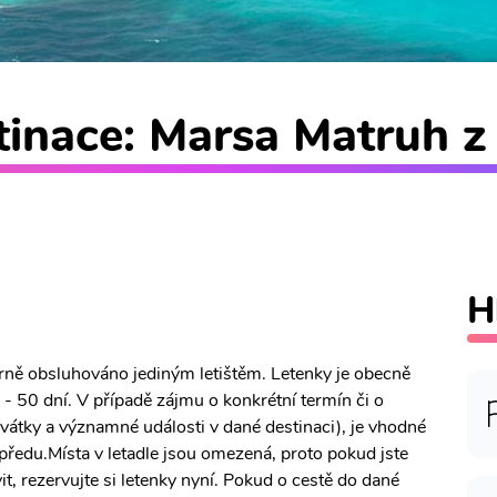
tinace: Marsa Matruh z 
H
árně obsluhováno jediným letištěm. Letenky je obecně
- 50 dní. V případě zájmu o konkrétní termín či o
 svátky a významné události v dané destinaci), je vhodné
předu.Místa v letadle jsou omezená, proto pokud jste
t, rezervujte si letenky nyní. Pokud o cestě do dané