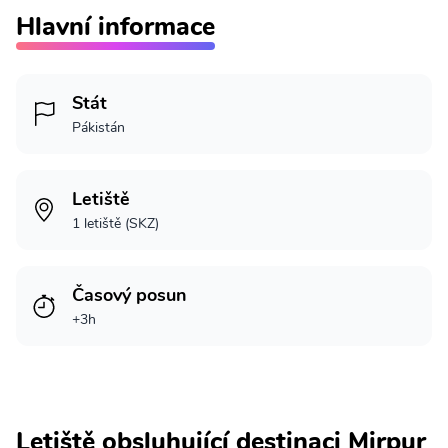
Hlavní informace
Stát
Pákistán
Letiště
1 letiště (SKZ)
Časový posun
+3h
Letiště obsluhující destinaci Mirpur