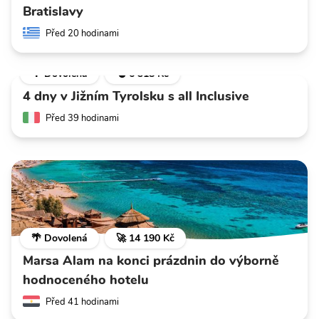
Bratislavy
Před 20 hodinami
🌴 Dovolená
💣 6 318 Kč
4 dny v Jižním Tyrolsku s all Inclusive
Před 39 hodinami
🌴 Dovolená
🚀 14 190 Kč
Marsa Alam na konci prázdnin do výborně
hodnoceného hotelu
Před 41 hodinami