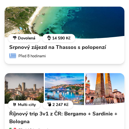
🌴 Dovolená
👌 14 590 Kč
Srpnový zájezd na Thassos s polopenzí
Před 8 hodinami
🤘 Multi-city
💣 2 247 Kč
Říjnový trip 3v1 z ČR: Bergamo + Sardinie +
Bologna