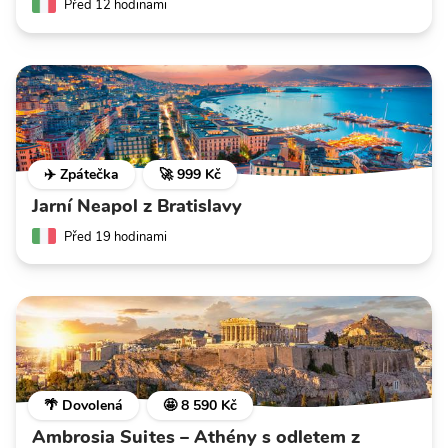
Před 12 hodinami
✈️ Zpátečka
🚀 999 Kč
Jarní Neapol z Bratislavy
Před 19 hodinami
🌴 Dovolená
🤩 8 590 Kč
Ambrosia Suites – Athény s odletem z