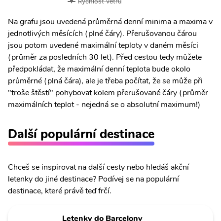
Rychlost větru
Na grafu jsou uvedená průměrná denní minima a maxima v
jednotlivých měsících (plné čáry). Přerušovanou čárou
jsou potom uvedené maximální teploty v daném měsíci
(průměr za posledních 30 let). Před cestou tedy můžete
předpokládat, že maximální denní teplota bude okolo
průměrné (plná čára), ale je třeba počítat, že se může při
"troše štěstí" pohybovat kolem přerušované čáry (průměr
maximálních teplot - nejedná se o absolutní maximum!)
Další populární destinace
Chceš se inspirovat na další cesty nebo hledáš akční
letenky do jiné destinace? Podívej se na populární
destinace, které právě teď frčí.
Letenky do Barcelony