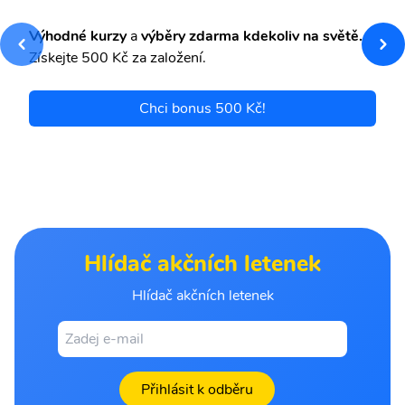
Výhodné kurzy
a
výběry zdarma kdekoliv na světě.
Získejte 500 Kč za založení.
Chci bonus 500 Kč!
Hlídač akčních letenek
Hlídač akčních letenek
Přihlásit k odběru