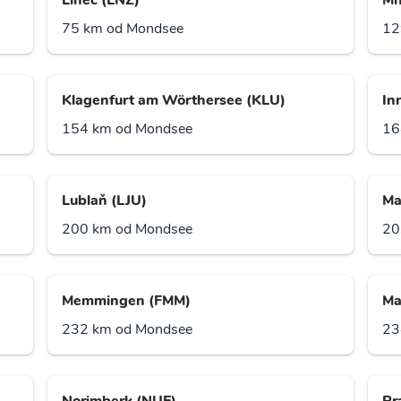
Linec (LNZ)
Mn
75 km od Mondsee
12
Klagenfurt am Wörthersee (KLU)
In
154 km od Mondsee
16
Lublaň (LJU)
Ma
200 km od Mondsee
20
Memmingen (FMM)
Ma
232 km od Mondsee
23