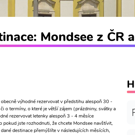
tinace: Mondsee z ČR a
H
e obecně výhodné rezervovat v předstihu alespoň 30 -
i o termíny, o které je větší zájem (prázdniny, svátky a
odné rezervovat letenky alespoň 3 - 4 měsíce
o pokud jste rozhodnuti, že chcete Mondsee navštívit,
o dané destinace přemýšlíte v následujících měsících,