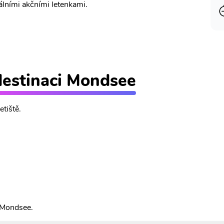
álními akčními letenkami.
 destinaci Mondsee
etiště.
 Mondsee.