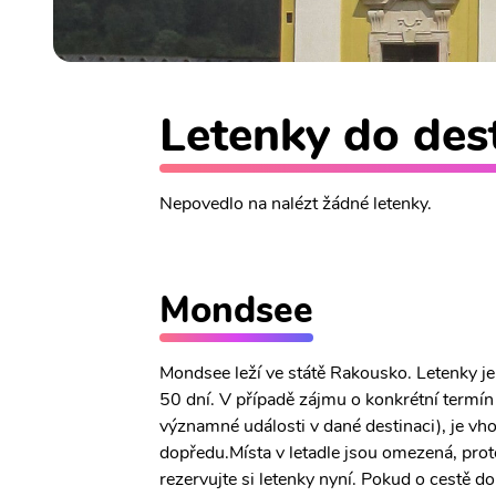
Letenky do des
Nepovedlo na nalézt žádné letenky.
Mondsee
Mondsee leží ve státě Rakousko. Letenky j
50 dní. V případě zájmu o konkrétní termín č
významné události v dané destinaci), je vh
dopředu.Místa v letadle jsou omezená, prot
rezervujte si letenky nyní. Pokud o cestě d