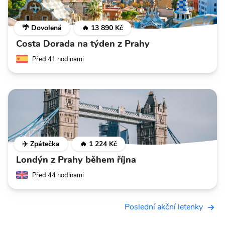
🌴 Dovolená
🔥 13 890 Kč
Costa Dorada na týden z Prahy
Před 41 hodinami
✈️ Zpátečka
🔥 1 224 Kč
Londýn z Prahy během října
Před 44 hodinami
Poslední akční letenky