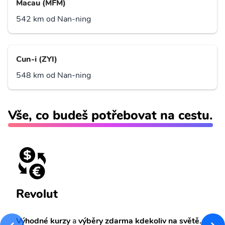
Macau (MFM)
542 km od Nan-ning
Cun-i (ZYI)
548 km od Nan-ning
Vše, co budeš potřebovat na cestu.
Revolut
Výhodné kurzy
a
výběry zdarma kdekoliv na světě.