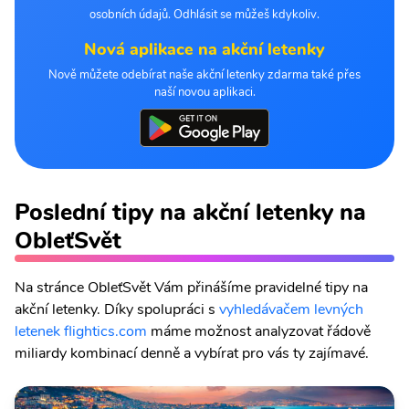
osobních údajů. Odhlásit se můžeš kdykoliv.
Nová aplikace na akční letenky
Nově můžete odebírat naše akční letenky zdarma také přes
naší novou aplikaci.
Poslední tipy na akční letenky na
ObleťSvět
Na stránce ObleťSvět Vám přinášíme pravidelné tipy na
akční letenky. Díky spolupráci s
vyhledávačem levných
letenek flightics.com
máme možnost analyzovat řádově
miliardy kombinací denně a vybírat pro vás ty zajímavé.