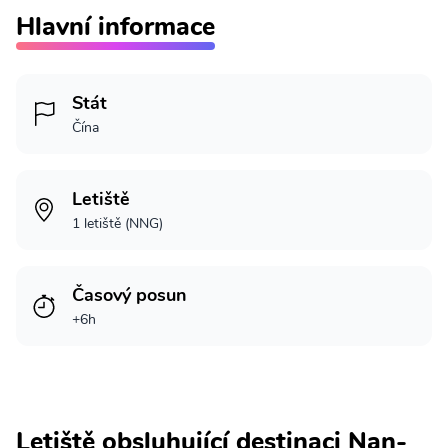
Hlavní informace
Stát
Čína
Letiště
1 letiště (NNG)
Časový posun
+6h
Letiště obsluhující destinaci Nan-