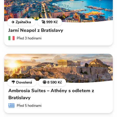
✈️ Zpátečka
🚀 999 Kč
Jarní Neapol z Bratislavy
Před 3 hodinami
🌴 Dovolená
🤩 8 590 Kč
Ambrosia Suites – Athény s odletem z
Bratislavy
Před 5 hodinami