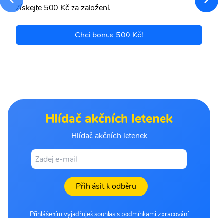
Získejte 500 Kč za založení.
Chci bonus 500 Kč!
Hlídač akčních letenek
Hlídač akčních letenek
Přihlásit k odběru
Přihlášením vyjadřuješ souhlas s podmínkami zpracování