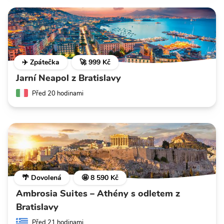
✈️ Zpátečka
🚀 999 Kč
Jarní Neapol z Bratislavy
Před 20 hodinami
🌴 Dovolená
🤩 8 590 Kč
Ambrosia Suites – Athény s odletem z
Bratislavy
Před 21 hodinami