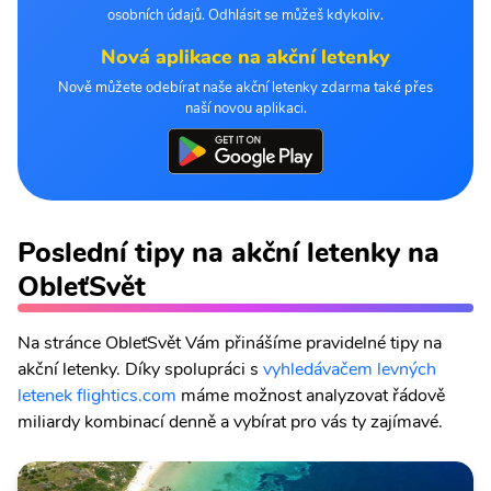
osobních údajů. Odhlásit se můžeš kdykoliv.
Nová aplikace na akční letenky
Nově můžete odebírat naše akční letenky zdarma také přes
naší novou aplikaci.
Poslední tipy na akční letenky na
ObleťSvět
Na stránce ObleťSvět Vám přinášíme pravidelné tipy na
akční letenky. Díky spolupráci s
vyhledávačem levných
letenek flightics.com
máme možnost analyzovat řádově
miliardy kombinací denně a vybírat pro vás ty zajímavé.