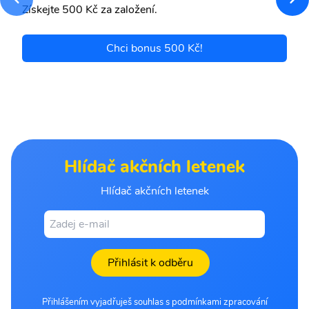
Získejte 500 Kč za založení.
Chci bonus 500 Kč!
Hlídač akčních letenek
Hlídač akčních letenek
Přihlásit k odběru
Přihlášením vyjadřuješ souhlas s podmínkami zpracování