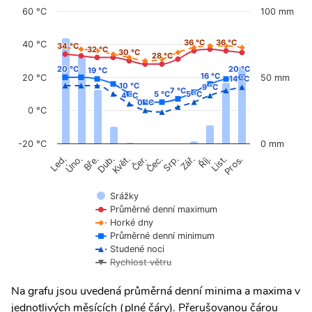
60 °C
100 mm
36 °C
36 °C
36 °C
36 °C
40 °C
34 °C
34 °C
32 °C
32 °C
30 °C
30 °C
28 °C
28 °C
20 °C
20 °C
20 °C
20 °C
19 °C
19 °C
16 °C
16 °C
20 °C
50 mm
14 °C
14 °C
10 °C
10 °C
9 °C
9 °C
7 °C
7 °C
5 °C
5 °C
5 °C
5 °C
4 °C
4 °C
0 °C
0 °C
0 °C
-20 °C
0 mm
Úno.
Čer.
Čec.
Říj.
Květ.
Srp.
List.
Bře.
Zář.
Pros.
Led.
Dub.
Srážky
Průměrné denní maximum
Horké dny
Průměrné denní minimum
Studené noci
Rychlost větru
Na grafu jsou uvedená průměrná denní minima a maxima v
jednotlivých měsících (plné čáry). Přerušovanou čárou