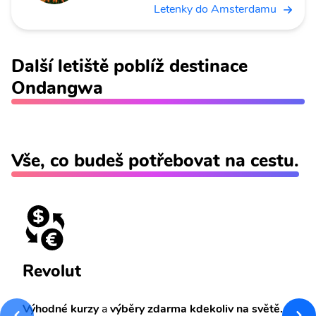
Letenky do Amsterdamu
Další letiště poblíž destinace
Ondangwa
Vše, co budeš potřebovat na cestu.
Revolut
Výhodné kurzy
a
výběry zdarma kdekoliv na světě.