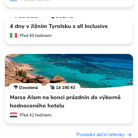
🌴 Dovolená
💣 6 318 Kč
4 dny v Jižním Tyrolsku s all Inclusive
Před 40 hodinami
🌴 Dovolená
🚀 14 190 Kč
Marsa Alam na konci prázdnin do výborně
hodnoceného hotelu
Před 42 hodinami
Poslední akční letenky