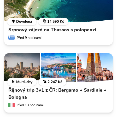
🌴 Dovolená
👌 14 590 Kč
Srpnový zájezd na Thassos s polopenzí
Před 9 hodinami
🤘 Multi-city
💣 2 247 Kč
Říjnový trip 3v1 z ČR: Bergamo + Sardinie +
Bologna
Před 13 hodinami