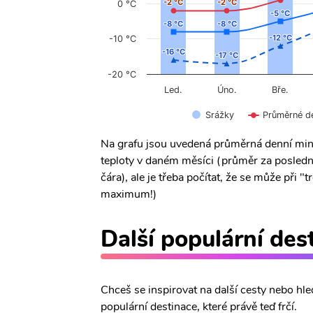
-2 °C
-2 °C
-2 °C
-2 °C
0 °C
-5 °C
-5 °C
-8 °C
-8 °C
-8 °C
-8 °C
-12 °C
-12 °C
-10 °C
-16 °C
-16 °C
-17 °C
-17 °C
-20 °C
Úno.
Led.
Bře.
Srážky
Průměrné d
Na grafu jsou uvedená průměrná denní min
teploty v daném měsíci (průměr za posledn
čára), ale je třeba počítat, že se může při
maximum!)
Další populární des
Chceš se inspirovat na další cesty nebo hle
populární destinace, které právě teď frčí.