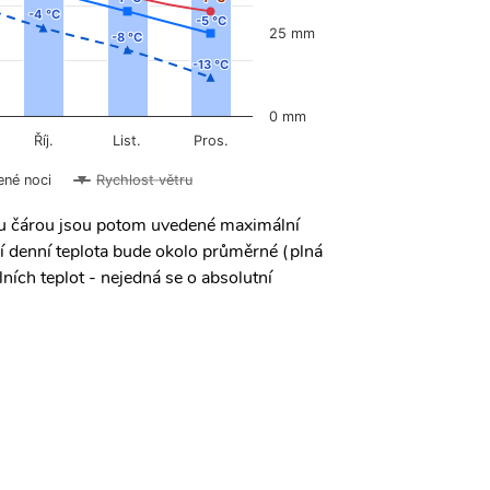
-4 °C
-4 °C
-5 °C
-5 °C
25 mm
-8 °C
-8 °C
-13 °C
-13 °C
0 mm
Říj.
List.
Pros.
ené noci
Rychlost větru
ou čárou jsou potom uvedené maximální
í denní teplota bude okolo průměrné (plná
ních teplot - nejedná se o absolutní