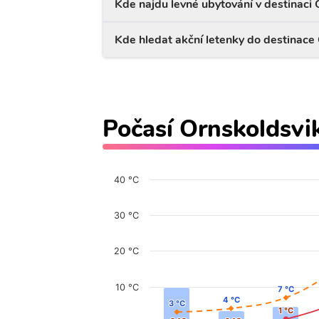
Kde najdu levné ubytování v destinaci 
Kde hledat akční letenky do destinace
Počasí Ornskoldsvi
40 °C
30 °C
20 °C
10 °C
7 °C
7 °C
4 °C
4 °C
3 °C
3 °C
1 °C
1 °C