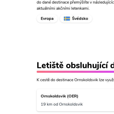
do dané destinace přemýšlíte v následující
aktuálními akčními letenkami.
Evropa
Švédsko
Letiště obsluhující
K cestě do destinace Ornskoldsvik lze využít
Ornskoldsvik (OER)
19 km od Ornskoldsvik