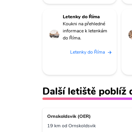
Letenky do Říma
Koukni na přehledné
informace k letenkám
do Říma.
Letenky do Říma
Další letiště poblí
Ornskoldsvik (OER)
19 km od Ornskoldsvik