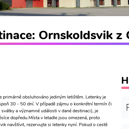
inace: Ornskoldsvik z 
H
je primárně obsluhováno jediným letištěm. Letenky je
poň 30 - 50 dní. V případě zájmu o konkrétní termín či
, svátky a významné události v dané destinaci), je
síce dopředu.Místa v letadle jsou omezená, proto
k navštívit, rezervujte si letenky nyní. Pokud o cestě