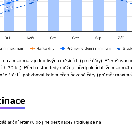
-6 °C
-6 °C
Čer.
Čec.
Dub.
Květ.
Srp.
Zář.
enní maximum
Horké dny
Průměrné denní minimum
Stud
ima a maxima v jednotlivých měsících (plné čáry). Přerušovan
ích 30 let). Před cestou tedy můžete předpokládat, že maximáln
 "troše štěstí" pohybovat kolem přerušované čáry (průměr maximál
tinace
dáš akční letenky do jiné destinace? Podívej se na