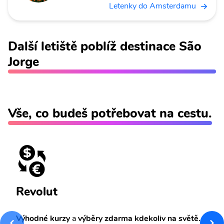
Letenky do Amsterdamu
Další letiště poblíž destinace São
Jorge
Vše, co budeš potřebovat na cestu.
Revolut
Výhodné kurzy
a
výběry zdarma kdekoliv na světě.