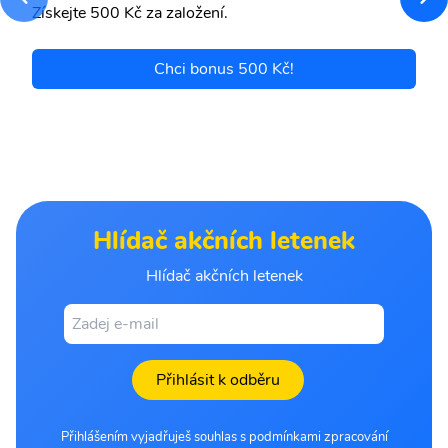
Získejte 500 Kč za založení.
Chci bonus 500 Kč!
Hlídač akčních letenek
Hlídač akčních letenek
Přihlásit k odběru
Přihlášením vyjadřuješ souhlas s podmínkami zpracování