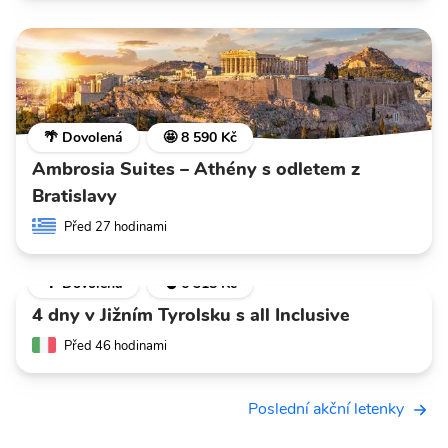
🌴 Dovolená
🤩 8 590 Kč
Ambrosia Suites – Athény s odletem z
Bratislavy
Před 27 hodinami
🌴 Dovolená
💣 6 318 Kč
4 dny v Jižním Tyrolsku s all Inclusive
Před 46 hodinami
Poslední akční letenky