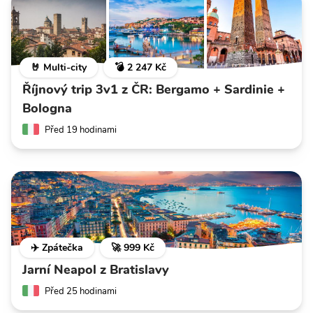
🤘 Multi-city
💣 2 247 Kč
Říjnový trip 3v1 z ČR: Bergamo + Sardinie +
Bologna
Před 19 hodinami
✈️ Zpátečka
🚀 999 Kč
Jarní Neapol z Bratislavy
Před 25 hodinami