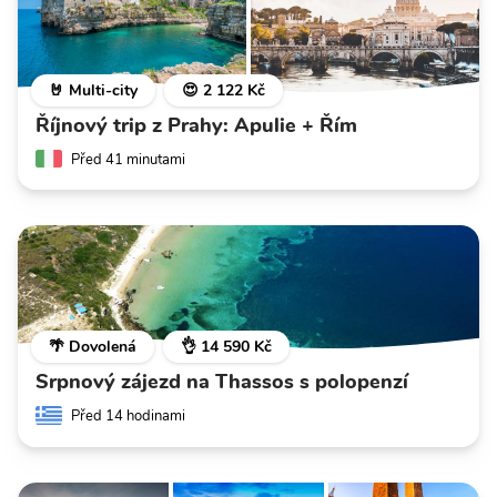
🤘 Multi-city
😍 2 122 Kč
Říjnový trip z Prahy: Apulie + Řím
Před 41 minutami
🌴 Dovolená
👌 14 590 Kč
Srpnový zájezd na Thassos s polopenzí
Před 14 hodinami