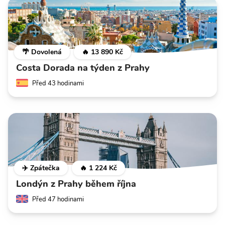
🌴 Dovolená
🔥 13 890 Kč
Costa Dorada na týden z Prahy
Před 43 hodinami
✈️ Zpátečka
🔥 1 224 Kč
Londýn z Prahy během října
Před 47 hodinami