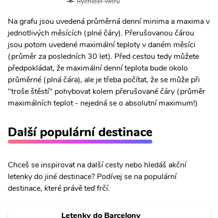
Rychlost větru
Na grafu jsou uvedená průměrná denní minima a maxima v
jednotlivých měsících (plné čáry). Přerušovanou čárou
jsou potom uvedené maximální teploty v daném měsíci
(průměr za posledních 30 let). Před cestou tedy můžete
předpokládat, že maximální denní teplota bude okolo
průměrné (plná čára), ale je třeba počítat, že se může při
"troše štěstí" pohybovat kolem přerušované čáry (průměr
maximálních teplot - nejedná se o absolutní maximum!)
Další populární destinace
Chceš se inspirovat na další cesty nebo hledáš akční
letenky do jiné destinace? Podívej se na populární
destinace, které právě teď frčí.
Letenky do Barcelony