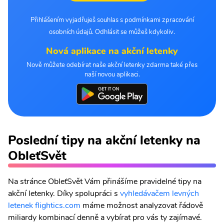
Přihlášením vyjadřuješ souhlas s podmínkami zpracování
osobních údajů. Odhlásit se můžeš kdykoliv.
Nová aplikace na akční letenky
Nově můžete odebírat naše akční letenky zdarma také přes
naší novou aplikaci.
Poslední tipy na akční letenky na
ObleťSvět
Na stránce ObleťSvět Vám přinášíme pravidelné tipy na
akční letenky. Díky spolupráci s
vyhledávačem levných
letenek flightics.com
máme možnost analyzovat řádově
miliardy kombinací denně a vybírat pro vás ty zajímavé.