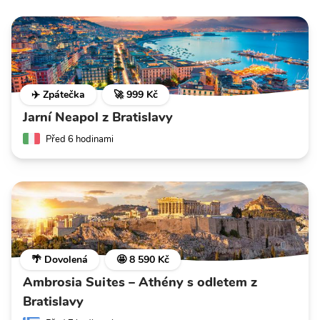
✈️ Zpátečka
🚀 999 Kč
Jarní Neapol z Bratislavy
Před 6 hodinami
🌴 Dovolená
🤩 8 590 Kč
Ambrosia Suites – Athény s odletem z
Bratislavy