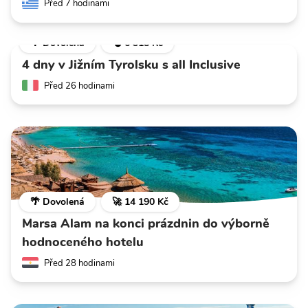
Před 7 hodinami
🌴 Dovolená
💣 6 318 Kč
4 dny v Jižním Tyrolsku s all Inclusive
Před 26 hodinami
🌴 Dovolená
🚀 14 190 Kč
Marsa Alam na konci prázdnin do výborně
hodnoceného hotelu
Před 28 hodinami