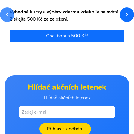
Výhodné kurzy
a
výběry zdarma kdekoliv na světě.
Získejte 500 Kč za založení.
Chci bonus 500 Kč!
Hlídač akčních letenek
Hlídač akčních letenek
Přihlásit k odběru