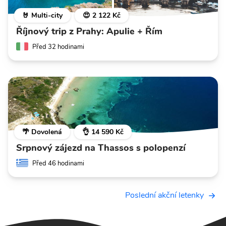
🤘 Multi-city
😍 2 122 Kč
Říjnový trip z Prahy: Apulie + Řím
Před 32 hodinami
🌴 Dovolená
👌 14 590 Kč
Srpnový zájezd na Thassos s polopenzí
Před 46 hodinami
Poslední akční letenky