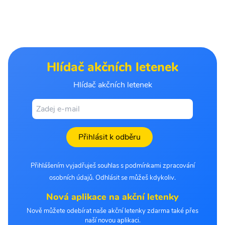
Hlídač akčních letenek
Hlídač akčních letenek
Přihlásit k odběru
Přihlášením vyjadřuješ souhlas s podmínkami zpracování
osobních údajů. Odhlásit se můžeš kdykoliv.
Nová aplikace na akční letenky
Nově můžete odebírat naše akční letenky zdarma také přes
naší novou aplikaci.