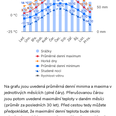
18 °C
18 °C
14 °C
14 °C
13 °C
13 °C
12 °C
12 °C
12 °C
12 °C
12 °C
12 °C
10 °C
10 °C
50 mm
6 °C
6 °C
5 °C
5 °C
3 °C
3 °C
3 °C
3 °C
2 °C
2 °C
2 °C
2 °C
1 °C
1 °C
0 °C
-5 °C
-5 °C
-7 °C
-7 °C
-9 °C
-9 °C
-14 °C
-14 °C
-17 °C
-17 °C
-25 °C
0 mm
Úno.
Čer.
Čec.
Říj.
Květ.
Srp.
List.
Bře.
Zář.
Pros.
Led.
Dub.
Srážky
Průměrné denní maximum
Horké dny
Průměrné denní minimum
Studené noci
Rychlost větru
Na grafu jsou uvedená průměrná denní minima a maxima v
jednotlivých měsících (plné čáry). Přerušovanou čárou
jsou potom uvedené maximální teploty v daném měsíci
(průměr za posledních 30 let). Před cestou tedy můžete
předpokládat, že maximální denní teplota bude okolo