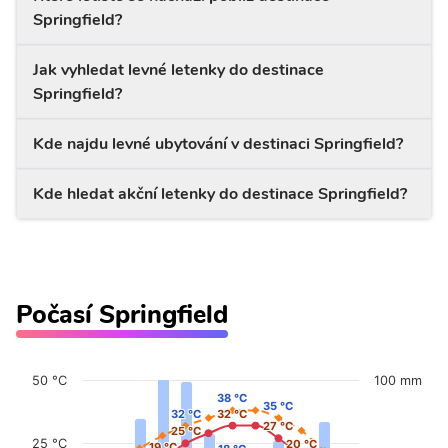
Springfield?
Jak vyhledat levné letenky do destinace
Springfield?
Kde najdu levné ubytování v destinaci Springfield?
Kde hledat akční letenky do destinace Springfield?
Počasí Springfield
50 °C
100 mm
38 °C
38 °C
35 °C
35 °C
32 °C
32 °C
32 °C
32 °C
27 °C
27 °C
25 °C
25 °C
25 °C
20 °C
20 °C
19 °C
19 °C