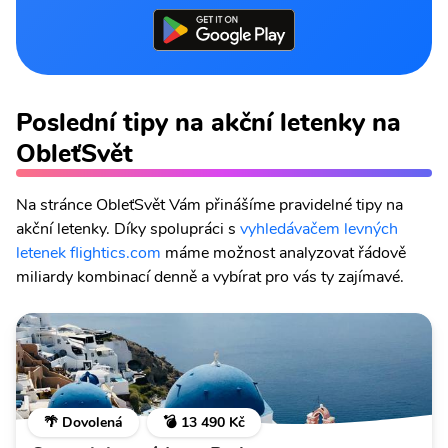
Poslední tipy na akční letenky na
ObleťSvět
Na stránce ObleťSvět Vám přinášíme pravidelné tipy na
akční letenky. Díky spolupráci s
vyhledávačem levných
letenek flightics.com
máme možnost analyzovat řádově
miliardy kombinací denně a vybírat pro vás ty zajímavé.
🌴 Dovolená
💣 13 490 Kč