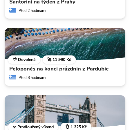
Santorini na týden z Prahy
Před 2 hodinami
🌴 Dovolená
🚀 11 990 Kč
Peloponés na konci prázdnin z Pardubic
Před 8 hodinami
✨ Prodloužený víkend
👌 1 325 Kč