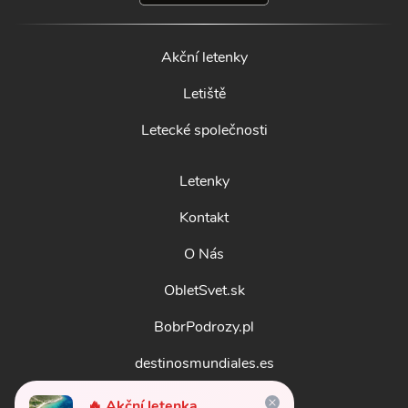
Akční letenky
Letiště
Letecké společnosti
Letenky
Kontakt
O Nás
ObletSvet.sk
BobrPodrozy.pl
destinosmundiales.es
guidadestinazioni.it
🔥 Akční letenka