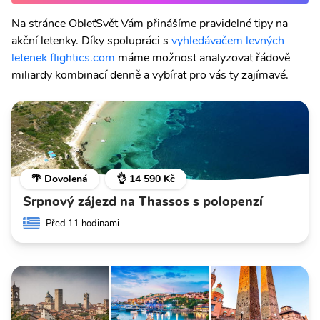
Na stránce ObleťSvět Vám přinášíme pravidelné tipy na
akční letenky. Díky spolupráci s
vyhledávačem levných
letenek flightics.com
máme možnost analyzovat řádově
miliardy kombinací denně a vybírat pro vás ty zajímavé.
🌴 Dovolená
👌 14 590 Kč
Srpnový zájezd na Thassos s polopenzí
Před 11 hodinami