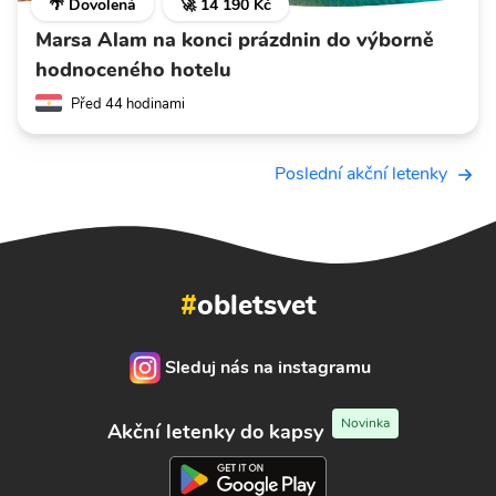
🌴 Dovolená
🚀 14 190 Kč
Marsa Alam na konci prázdnin do výborně
hodnoceného hotelu
Před 44 hodinami
Poslední akční letenky
#
obletsvet
Sleduj nás na instagramu
Novinka
Akční letenky do kapsy