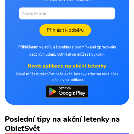
Přihlásit k odběru
Přihlášením vyjadřuješ souhlas s podmínkami zpracování
osobních údajů. Odhlásit se můžeš kdykoliv.
Nová aplikace na akční letenky
Nově můžete odebírat naše akční letenky zdarma také přes
naší novou aplikaci.
Poslední tipy na akční letenky na
ObleťSvět