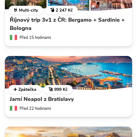
🤘 Multi-city
💣 2 247 Kč
Říjnový trip 3v1 z ČR: Bergamo + Sardinie +
Bologna
Před 15 hodinami
✈️ Zpátečka
🚀 999 Kč
Jarní Neapol z Bratislavy
Před 22 hodinami