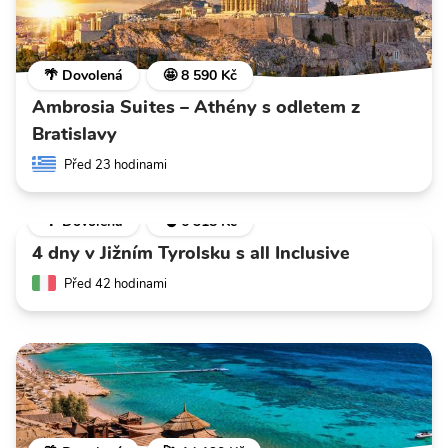
🌴 Dovolená
🤩 8 590 Kč
Ambrosia Suites – Athény s odletem z
Bratislavy
Před 23 hodinami
🌴 Dovolená
💣 6 318 Kč
4 dny v Jižním Tyrolsku s all Inclusive
Před 42 hodinami