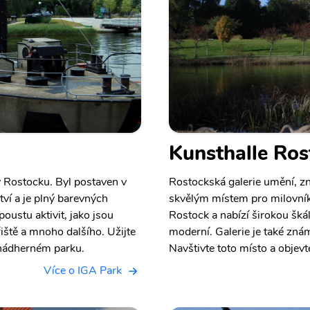
Kunsthalle Ros
v Rostocku. Byl postaven v
Rostockská galerie umění, zn
ví a je plný barevných
skvělým místem pro milovník
oustu aktivit, jako jsou
Rostock a nabízí širokou šká
hřiště a mnoho dalšího. Užijte
moderní. Galerie je také znám
o nádherném parku.
Navštivte toto místo a objev
Více o IGA Park