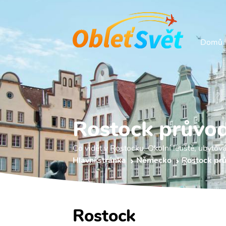
Domů
Rostock průvo
Co vidět v Rostocku. Okolní letiště, ubytová
Hlavní stránka
Německo
Rostock pr
Rostock