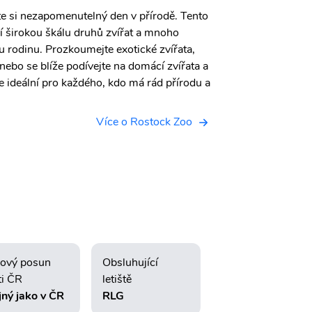
te si nezapomenutelný den v přírodě. Tento
í širokou škálu druhů zvířat a mnoho
lou rodinu. Prozkoumejte exotické zvířata,
y, nebo se blíže podívejte na domácí zvířata a
e ideální pro každého, kdo má rád přírodu a
Více o Rostock Zoo
ový posun
Obsluhující
ti ČR
letiště
jný jako v ČR
RLG