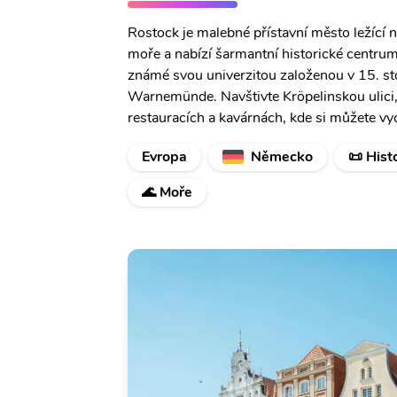
Rostock je malebné přístavní město ležící
moře a nabízí šarmantní historické centrum,
známé svou univerzitou založenou v 15. s
Warnemünde. Navštivte Kröpelinskou ulici, v
restauracích a kavárnách, kde si můžete vy
Evropa
Německo
📜 Hist
🌊 Moře