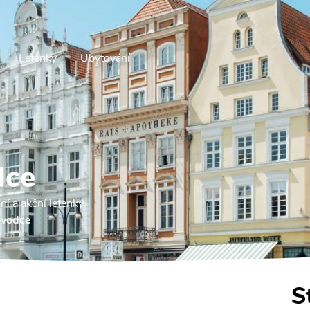
Letenky
Ubytování
dce
ní a akční letenky.
ůvodce
S