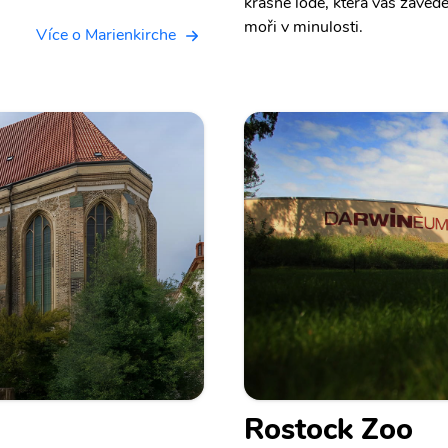
krásné lodě, která vás zavede
moři v minulosti.
Více o Marienkirche
Rostock Zoo