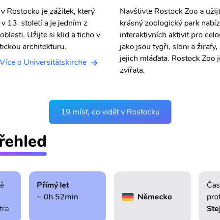
v Rostocku je zážitek, který
Navštivte Rostock Zoo a užij
v 13. století a je jedním z
krásný zoologický park nabíz
asti. Užijte si klid a ticho v
interaktivních aktivit pro ce
tickou architekturu.
jako jsou tygři, sloni a žiraf
jejich mláďata. Rostock Zoo j
Více o Universitätskirche
zvířata.
19 míst, co vidět v Rostocku
řehled
tě
Přímý let
Čas
~ 0h 52min
Německo
pro
tra
Ste