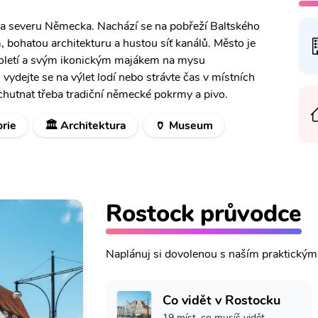
 na severu Německa. Nachází se na pobřeží Baltského
 bohatou architekturu a hustou síť kanálů. Město je
toletí a svým ikonickým majákem na mysu
ydejte se na výlet lodí nebo strávte čas v místních
chutnat třeba tradiční německé pokrmy a pivo.
orie
🏛️ Architektura
🏺 Museum
Rostock průvodce
Naplánuj si dovolenou s naším praktický
Co vidět v Rostocku
19 míst, co musíš vidět