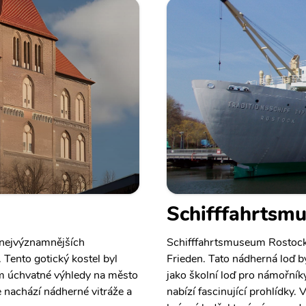
Schifffahrtsm
 nejvýznamnějších
Schifffahrtsmuseum Rostock 
Tento gotický kostel byl
Frieden. Tato nádherná loď 
ům úchvatné výhledy na město
jako školní loď pro námořníky
e nachází nádherné vitráže a
nabízí fascinující prohlídky. 