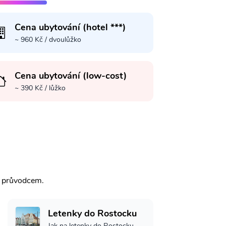
Cena ubytování (hotel ***)
~ 960 Kč / dvoulůžko
Cena ubytování (low-cost)
~ 390 Kč / lůžko
m průvodcem.
Letenky do Rostocku
Jak na letenky do Rostocku