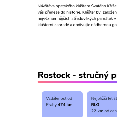
Návštěva opatského kláštera Svatého Kříže 
vás přenese do historie. Klášter byl založen 
nejvýznamnějších středověkých památek v obl
klášterní zahradě a obdivujte nádhernou go
Rostock - stručný p
Vzdálenost od
Nejbližší letiš
Prahy
474 km
RLG
22 km
od cen