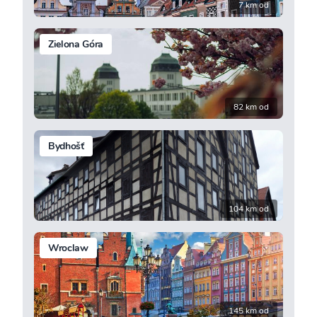
7 km od
Zielona Góra
82 km od
Bydhošť
104 km od
Wroclaw
145 km od