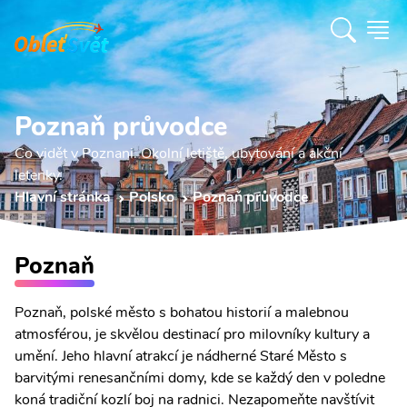
Poznaň průvodce
Co vidět v Poznani. Okolní letiště, ubytování a akční
letenky.
Hlavní stránka
Polsko
Poznaň průvodce
Poznaň
Poznaň, polské město s bohatou historií a malebnou
atmosférou, je skvělou destinací pro milovníky kultury a
umění. Jeho hlavní atrakcí je nádherné Staré Město s
barvitými renesančními domy, kde se každý den v poledne
koná tradiční kozlí boj na radnici. Nezapomeňte navštívit