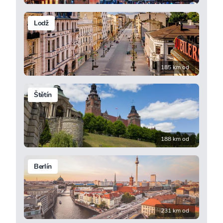
Lodž
185 km od
Štětín
188 km od
Berlín
231 km od