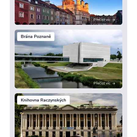
Přečíst víc
Brána Poznaně
Přečíst víc
Knihovna Raczynských