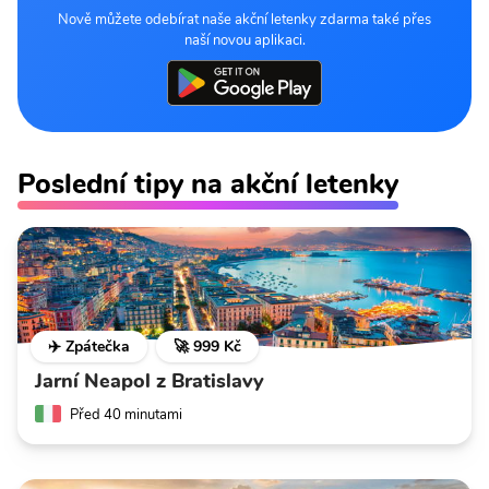
Nově můžete odebírat naše akční letenky zdarma také přes
naší novou aplikaci.
Poslední tipy na akční letenky
✈️ Zpátečka
🚀 999 Kč
Jarní Neapol z Bratislavy
Před 40 minutami