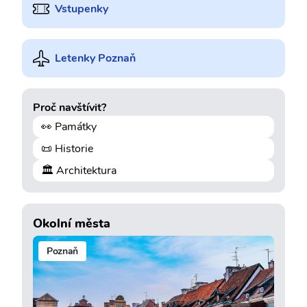
Vstupenky
Letenky Poznaň
Proč navštívit?
👀 Památky
📜 Historie
🏛️ Architektura
Okolní města
Poznaň