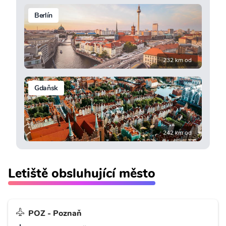
Berlín
232 km od
Gdaňsk
242 km od
Letiště obsluhující město
POZ - Poznaň