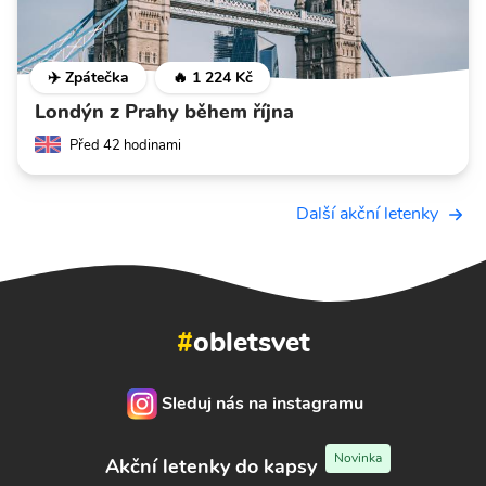
✈️ Zpátečka
🔥 1 224 Kč
Londýn z Prahy během října
Před 42 hodinami
Další akční letenky
#
obletsvet
Sleduj nás na instagramu
Novinka
Akční letenky do kapsy