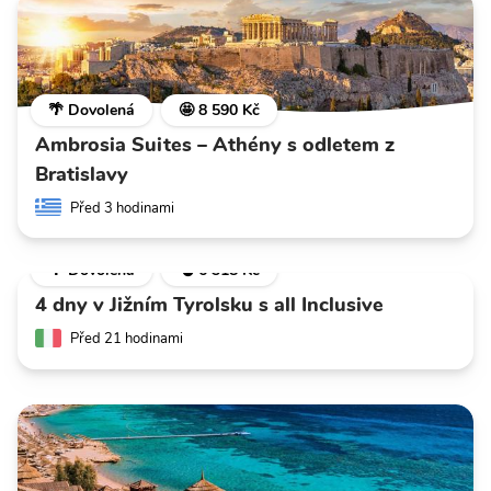
🌴 Dovolená
🤩 8 590 Kč
Ambrosia Suites – Athény s odletem z
Bratislavy
Před 3 hodinami
🌴 Dovolená
💣 6 318 Kč
4 dny v Jižním Tyrolsku s all Inclusive
Před 21 hodinami