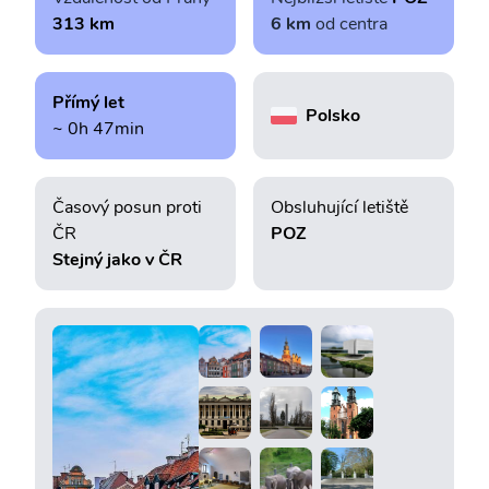
313 km
6 km
od centra
Přímý let
Polsko
~ 0h 47min
Časový posun proti
Obsluhující letiště
ČR
POZ
Stejný jako v ČR