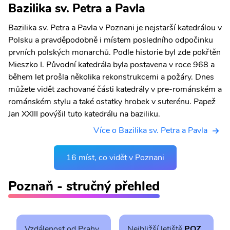
Bazilika sv. Petra a Pavla
Bazilika sv. Petra a Pavla v Poznani je nejstarší katedrálou v
Polsku a pravděpodobně i místem posledního odpočinku
prvních polských monarchů. Podle historie byl zde pokřtěn
Mieszko I. Původní katedrála byla postavena v roce 968 a
během let prošla několika rekonstrukcemi a požáry. Dnes
můžete vidět zachované části katedrály v pre-románském a
románském stylu a také ostatky hrobek v suterénu. Papež
Jan XXIII povýšil tuto katedrálu na baziliku.
Více o Bazilika sv. Petra a Pavla
16 míst, co vidět v Poznani
Poznaň - stručný přehled
Vzdálenost od Prahy
Nejbližší letiště
POZ