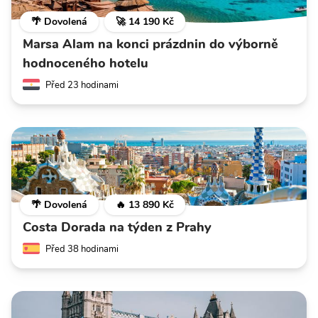
🌴 Dovolená
🚀 14 190 Kč
Marsa Alam na konci prázdnin do výborně
hodnoceného hotelu
Před 23 hodinami
🌴 Dovolená
🔥 13 890 Kč
Costa Dorada na týden z Prahy
Před 38 hodinami