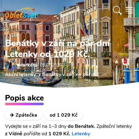
Benátky v září na pár dní
Letenky od 1029 Kč.
Markéta
03.07 2026
Akční letenky
Benátky v září na pár dní
Popis akce
✈️ Zpátečka
od 1 029 Kč
Vydejte se v září na 1–3 dny
do Benátek.
Zpáteční letenky
z Vídně
pořídíte
od
1 029 Kč.
Letenky