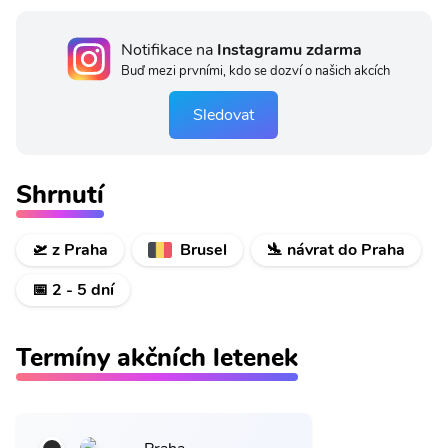
Notifikace na
Instagramu zdarma
Buď mezi prvními, kdo se dozví o našich akcích
Sledovat
Shrnutí
🛫 z Praha
Brusel
🛬 návrat do Praha
📅 2 - 5 dní
Termíny akčních letenek