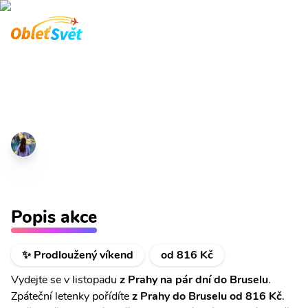
Brusel na prodloužený víkend
Letenky od 816 Kč.
Markéta
06.10 2025
Akční letenky
Brusel na prodloužený víkend
Popis akce
✨ Prodloužený víkend
od 816 Kč
Vydejte se v listopadu
z Prahy na pár dní do Bruselu
.
Zpáteční letenky pořídíte
z Prahy do Bruselu od 816 Kč
.