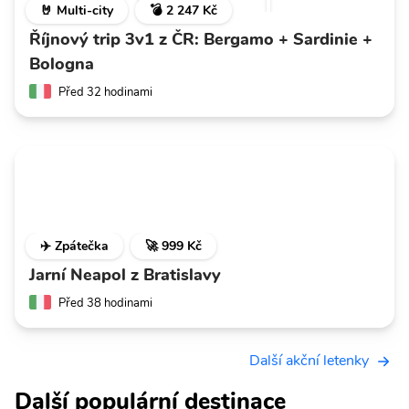
🤘 Multi-city
💣 2 247 Kč
Říjnový trip 3v1 z ČR: Bergamo + Sardinie +
Bologna
Před 32 hodinami
✈️ Zpátečka
🚀 999 Kč
Jarní Neapol z Bratislavy
Před 38 hodinami
Další akční letenky
Další populární destinace