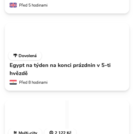
Před 5 hodinami
🌴 Dovolená
Egypt na týden na konci prázdnin v 5-ti
hvězdě
Před 8 hodinami
🤘 Multi-city
😍 2 122 Kč