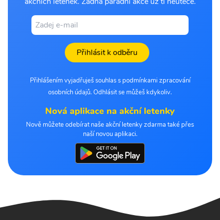
akčních letenek. Žádná parádní akce už ti neuteče.
Přihlásit k odběru
Přihlášením vyjadřuješ souhlas s podmínkami zpracování
osobních údajů. Odhlásit se můžeš kdykoliv.
Nová aplikace na akční letenky
Nově můžete odebírat naše akční letenky zdarma také přes
naší novou aplikaci.