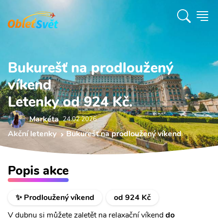
Bukurešť na prodloužený
víkend
Letenky od 924 Kč.
Markéta
24.02 2026
Akční letenky
Bukurešť na prodloužený víkend
Popis akce
✨ Prodloužený víkend
od 924 Kč
V dubnu si můžete zaletět na relaxační víkend
do