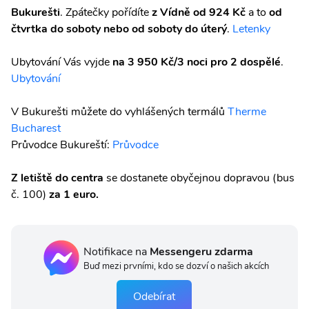
Bukurešti
. Zpátečky pořídíte
z Vídně od 924 Kč
a to
od
čtvrtka do soboty nebo od soboty do úterý
.
Letenky
Ubytování Vás vyjde
na 3 950 Kč/3 noci pro 2 dospělé
.
Ubytování
V Bukurešti můžete do vyhlášených termálů
Therme
Bucharest
Průvodce Bukureští:
Průvodce
Z letiště do centra
se dostanete obyčejnou dopravou (bus
č. 100)
za 1 euro.
Notifikace na
Messengeru zdarma
Buď mezi prvními, kdo se dozví o našich akcích
Odebírat