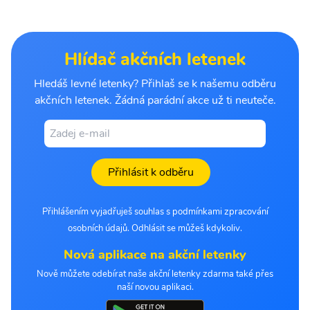
Hlídač akčních letenek
Hledáš levné letenky? Přihlaš se k našemu odběru
akčních letenek. Žádná parádní akce už ti neuteče.
Přihlásit k odběru
Přihlášením vyjadřuješ souhlas s podmínkami zpracování
osobních údajů. Odhlásit se můžeš kdykoliv.
Nová aplikace na akční letenky
Nově můžete odebírat naše akční letenky zdarma také přes
naší novou aplikaci.