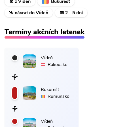
🛫 z Vídeň
Bukurešť
🛬 návrat do Vídeň
📅 2 - 5 dní
Termíny akčních letenek
Vídeň
Rakousko
Bukurešť
Rumunsko
Vídeň