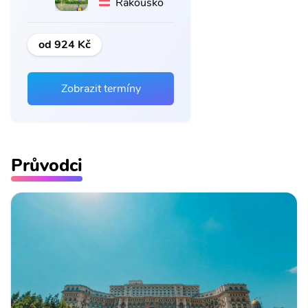
Rakousko
od 924 Kč
Zobrazit termíny
Průvodci