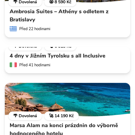
🌴 Dovolená
🤩 8 590 Kč
Ambrosia Suites – Athény s odletem z
Bratislavy
Před 22 hodinami
🌴 Dovolená
💣 6 318 Kč
4 dny v Jižním Tyrolsku s all Inclusive
Před 41 hodinami
🌴 Dovolená
🚀 14 190 Kč
Marsa Alam na konci prázdnin do výborně
hodnoceného hotelu