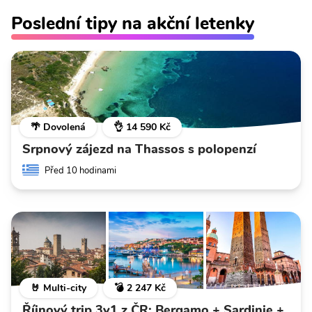
Poslední tipy na akční letenky
🌴 Dovolená
👌 14 590 Kč
Srpnový zájezd na Thassos s polopenzí
Před 10 hodinami
🤘 Multi-city
💣 2 247 Kč
Říjnový trip 3v1 z ČR: Bergamo + Sardinie +