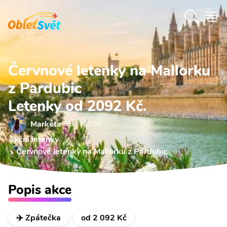
Červnové letenky na Mallorku
z Pardubic
Letenky od 2092 Kč.
Markéta
19.03 2026
Akční letenky
Červnové letenky na Mallorku z Pardubic
Popis akce
✈️ Zpátečka
od 2 092 Kč