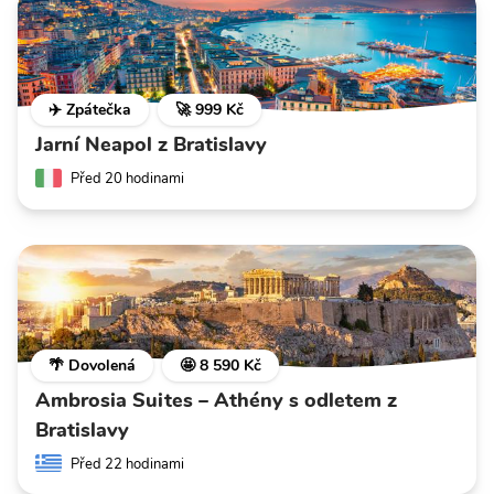
✈️ Zpátečka
🚀 999 Kč
Jarní Neapol z Bratislavy
Před 20 hodinami
🌴 Dovolená
🤩 8 590 Kč
Ambrosia Suites – Athény s odletem z
Bratislavy
Před 22 hodinami