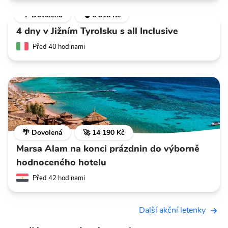
🌴 Dovolená
💣 6 318 Kč
4 dny v Jižním Tyrolsku s all Inclusive
Před 40 hodinami
🌴 Dovolená
🚀 14 190 Kč
Marsa Alam na konci prázdnin do výborně
hodnoceného hotelu
Před 42 hodinami
Další akční letenky