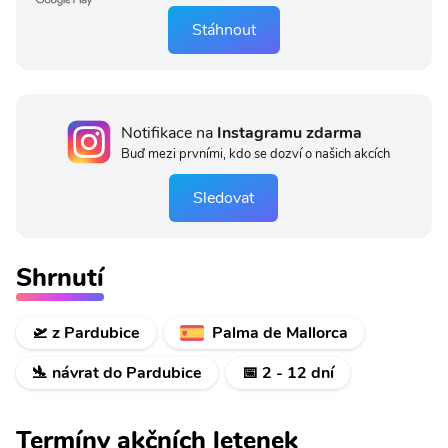
Stáhnout
Notifikace na
Instagramu zdarma
Buď mezi prvními, kdo se dozví o našich akcích
Sledovat
Shrnutí
🛫 z Pardubice
Palma de Mallorca
🛬 návrat do Pardubice
📅 2 - 12 dní
Termíny akčních letenek