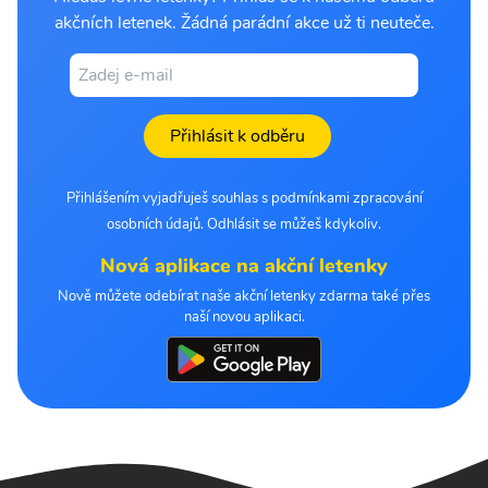
akčních letenek. Žádná parádní akce už ti neuteče.
Přihlásit k odběru
Přihlášením vyjadřuješ souhlas s podmínkami zpracování
osobních údajů. Odhlásit se můžeš kdykoliv.
Nová aplikace na akční letenky
Nově můžete odebírat naše akční letenky zdarma také přes
naší novou aplikaci.