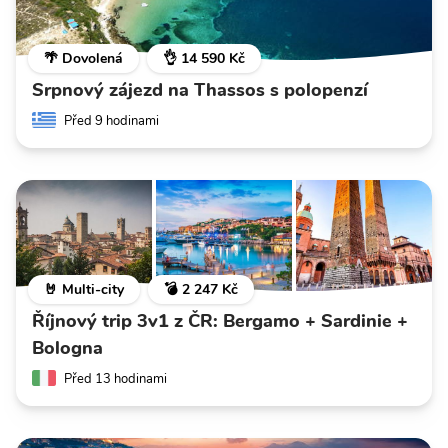
🌴 Dovolená
👌 14 590 Kč
Srpnový zájezd na Thassos s polopenzí
Před 9 hodinami
🤘 Multi-city
💣 2 247 Kč
Říjnový trip 3v1 z ČR: Bergamo + Sardinie +
Bologna
Před 13 hodinami