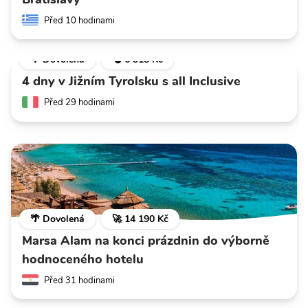
Před 10 hodinami
🌴 Dovolená
💣 6 318 Kč
4 dny v Jižním Tyrolsku s all Inclusive
Před 29 hodinami
🌴 Dovolená
🚀 14 190 Kč
Marsa Alam na konci prázdnin do výborně
hodnoceného hotelu
Před 31 hodinami