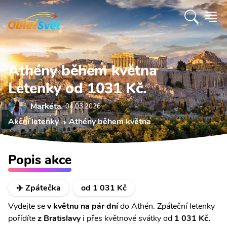
Athény během května
Letenky od 1031 Kč.
Markéta
04.03 2026
Akční letenky
Athény během května
Popis akce
✈️ Zpátečka
od 1 031 Kč
Vydejte se
v květnu na pár dní
do Athén. Zpáteční letenky
pořídíte
z Bratislavy
i přes květnové svátky od
1 031
Kč.