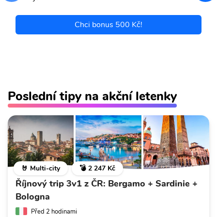
Chci bonus 500 Kč!
Poslední tipy na akční letenky
🤘 Multi-city
💣 2 247 Kč
Říjnový trip 3v1 z ČR: Bergamo + Sardinie +
Bologna
Před 2 hodinami