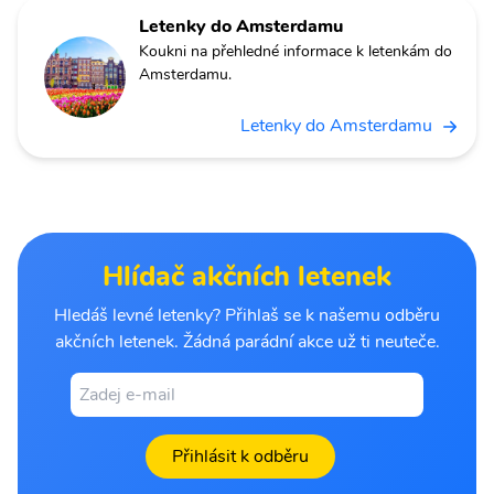
Letenky do Amsterdamu
Koukni na přehledné informace k letenkám do
Amsterdamu.
Letenky do Amsterdamu
Hlídač akčních letenek
Hledáš levné letenky? Přihlaš se k našemu odběru
akčních letenek. Žádná parádní akce už ti neuteče.
Přihlásit k odběru