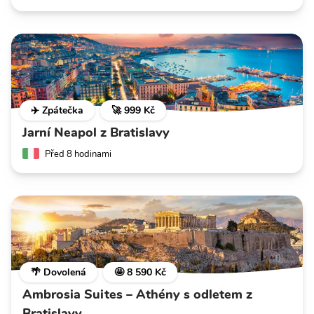
✈️ Zpátečka
🚀 999 Kč
Jarní Neapol z Bratislavy
Před 8 hodinami
🌴 Dovolená
🤩 8 590 Kč
Ambrosia Suites – Athény s odletem z
Bratislavy