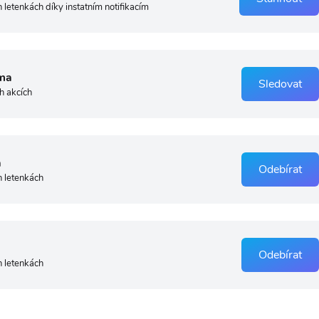
 letenkách díky instatním notifikacím
ma
Sledovat
h akcích
a
Odebírat
h letenkách
Odebírat
h letenkách