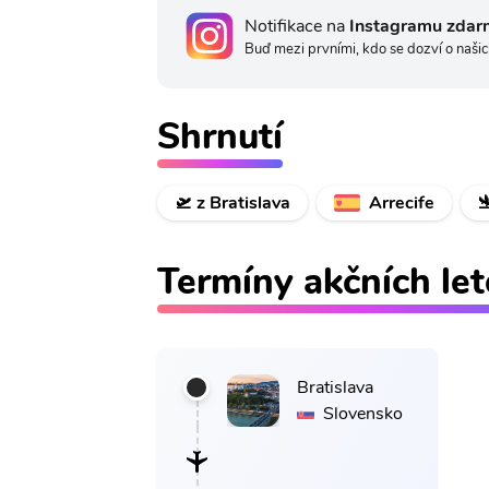
Notifikace na
Instagramu zdar
Buď mezi prvními, kdo se dozví o našic
Shrnutí
🛫 z Bratislava
Arrecife

Termíny akčních le
Bratislava
Slovensko