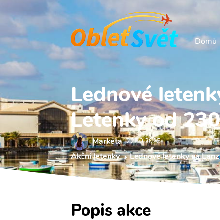
Domů
Lednové letenk
Letenky od 230
Markéta
22.10 2025
Akční letenky
Lednové letenky na Lanz
Popis akce