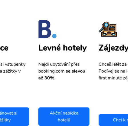
ce
Zájezd
Levné hotely
 si vstupenky
Chceš letět za
Najdi ubytování přes
a zážitky v
Podívej se na l
booking.com
se slevou
first minute zá
až 30%.
ánovat si
Akční nabídka
ážitky
hotelů
Chci k 