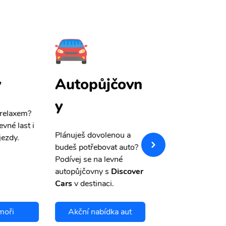
y
Autopůjčovn
Pojištění
y
 relaxem?
Máme pro Vás
sle
evné last i
výši 50%
na cest
Plánuješ dovolenou a
jezdy.
pojištění a případ
budeš potřebovat auto?
storno.
Podívej se na levné
autopůjčovny s
Discover
Cars
v destinaci.
moři
Akční nabídka aut
Chci se pojis