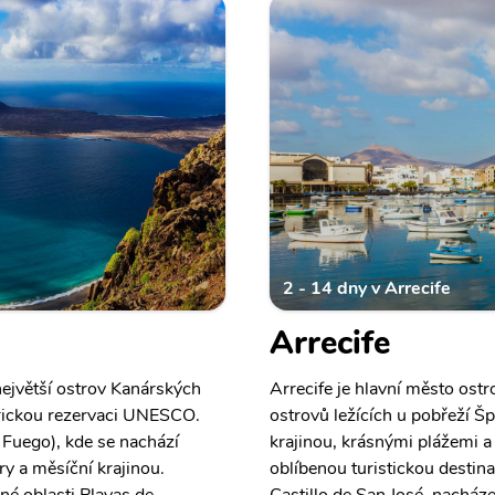
2 - 14 dny v Arrecife
Arrecife
největší ostrov Kanárských
Arrecife je hlavní město ost
férickou rezervaci UNESCO.
ostrovů ležících u pobřeží Š
Fuego), kde se nachází
krajinou, krásnými plážemi a
y a měsíční krajinou.
oblíbenou turistickou destinac