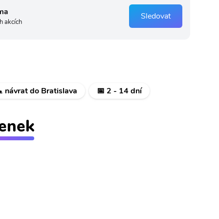
ma
Sledovat
h akcích
 návrat do Bratislava
📅 2 - 14 dní
tenek