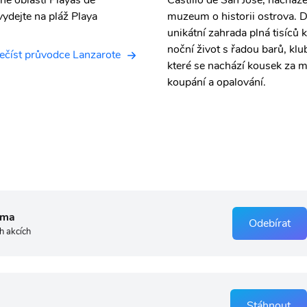
né oblasti Playas de
Castillo de San José, nacháze
ydejte na pláž Playa
muzeum o historii ostrova. D
unikátní zahrada plná tisíců
noční život s řadou barů, klu
ečíst průvodce Lanzarote
které se nachází kousek za 
koupání a opalování.
rma
Odebírat
h akcích
Stáhnout