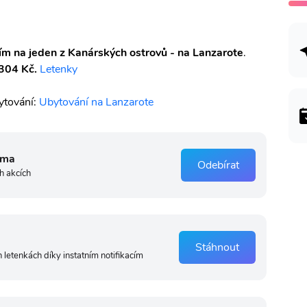
ím na jeden z Kanárských ostrovů - na Lanzarote
.
304 Kč.
Letenky
ytování:
Ubytování na Lanzarote
rma
Odebírat
h akcích
Stáhnout
 letenkách díky instatním notifikacím