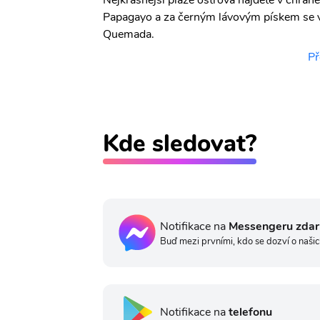
Nejkrásnější pláže ostrova najdete v chráně
Papagayo a za černým lávovým pískem se v
Quemada.
Př
Kde sledovat?
Notifikace na
Messengeru zda
Buď mezi prvními, kdo se dozví o našic
Notifikace na
telefonu