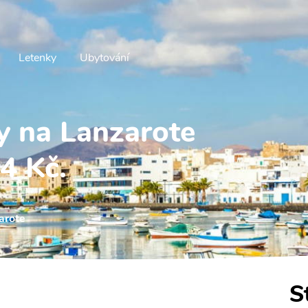
Letenky
Ubytování
y na Lanzarote
4 Kč.
arote
S