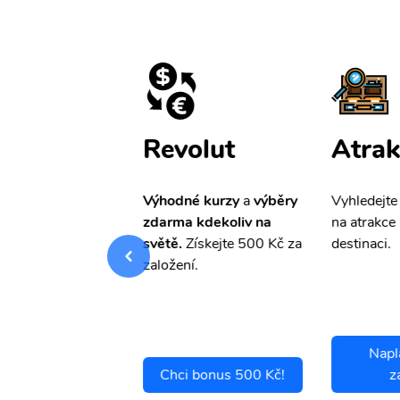
ištění
Revolut
Atrak
pro Vás
slevu ve
Výhodné kurzy
a
výběry
Vyhledejte
0%
na cestovní
zdarma kdekoliv na
na atrakce 
ní a případné
světě.
Získejte 500 Kč za
destinaci.
.
založení.
Napl
ci se pojistit
Chci bonus 500 Kč!
z