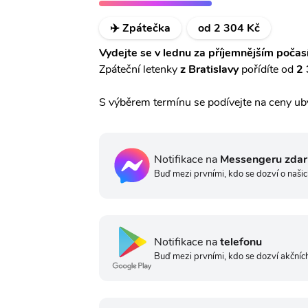
✈️ Zpátečka
od 2 304 Kč
Vydejte se v lednu za příjemnějším počas
Zpáteční letenky
z Bratislavy
pořídíte od
2 
S výběrem termínu se podívejte na ceny ub
Notifikace na
Messengeru zda
Buď mezi prvními, kdo se dozví o našic
Notifikace na
telefonu
Buď mezi prvními, kdo se dozví akčních