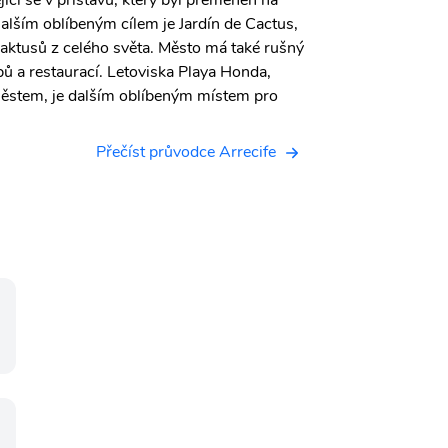
jící se v přístavu, který byl přeměněn na
alším oblíbeným cílem je Jardín de Cactus,
 kaktusů z celého světa. Město má také rušný
bů a restaurací. Letoviska Playa Honda,
městem, je dalším oblíbeným místem pro
Přečíst průvodce Arrecife