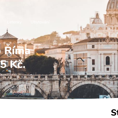
Letenky
Ubytování
o Říma
5 Kč.
S