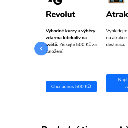
ištění
Revolut
Atrak
pro Vás
slevu ve
Výhodné kurzy
a
výběry
Vyhledejte
0%
na cestovní
zdarma kdekoliv na
na atrakce 
ní a případné
světě.
Získejte 500 Kč za
destinaci.
.
založení.
Napl
ci se pojistit
Chci bonus 500 Kč!
z