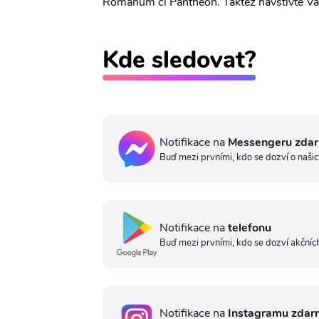
Romanum či Pantheon. Taktéž navštivte Vati
Kde sledovat?
Notifikace na
Messengeru zda
Buď mezi prvními, kdo se dozví o našic
Notifikace na
telefonu
Buď mezi prvními, kdo se dozví akčních
Notifikace na
Instagramu zdar