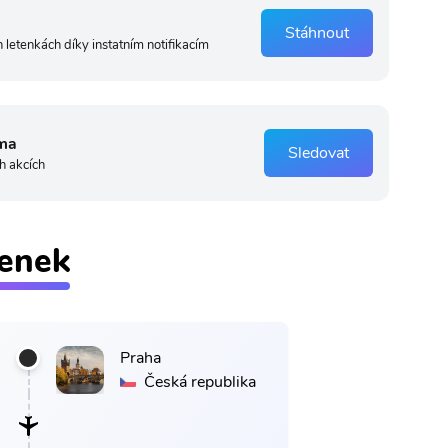
Stáhnout
 letenkách díky instatním notifikacím
ma
Sledovat
h akcích
tenek
Praha
Česká republika