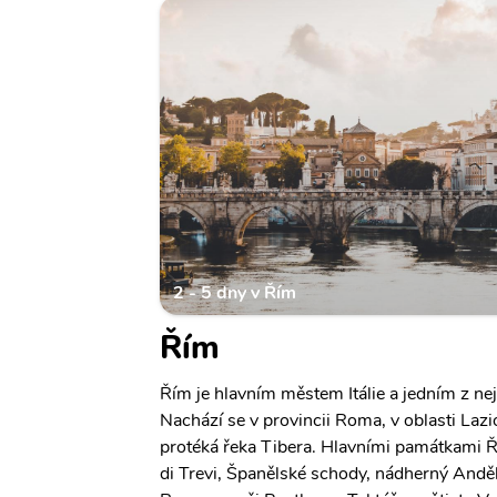
2 - 5 dny v Řím
Řím
Řím je hlavním městem Itálie a jedním z ne
Nachází se v provincii Roma, v oblasti Lazi
protéká řeka Tibera. Hlavními památkami 
di Trevi, Španělské schody, nádherný Andě