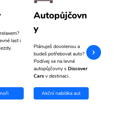
y
Autopůjčovn
Pojištění
y
 relaxem?
Máme pro Vás
sle
evné last i
výši 50%
na cest
Plánuješ dovolenou a
jezdy.
pojištění a případ
budeš potřebovat auto?
storno.
Podívej se na levné
autopůjčovny s
Discover
Cars
v destinaci.
moři
Akční nabídka aut
Chci se pojis