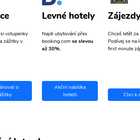
ce
Zájezd
Levné hotely
 si vstupenky
Chceš letět za
Najdi ubytování přes
a zážitky v
Podívej se na l
booking.com
se slevou
first minute zá
až 30%.
ánovat si
Akční nabídka
ážitky
hotelů
Chci k 