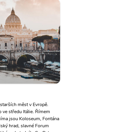
jstarších měst v Evropě.
o ve středu Itálie. Římem
Říma jsou Koloseum, Fontána
lský hrad, slavné Forum