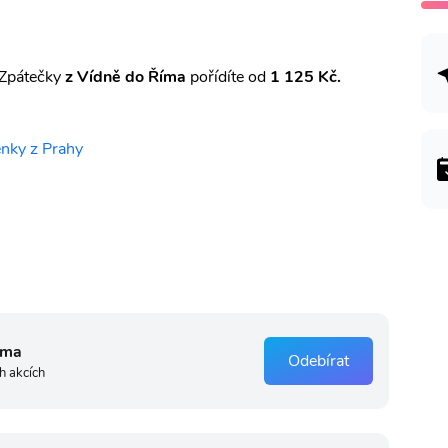
Zpátečky
z Vídně do Říma
pořídíte od
1 125 Kč.
enky z Prahy
rma
Odebírat
h akcích