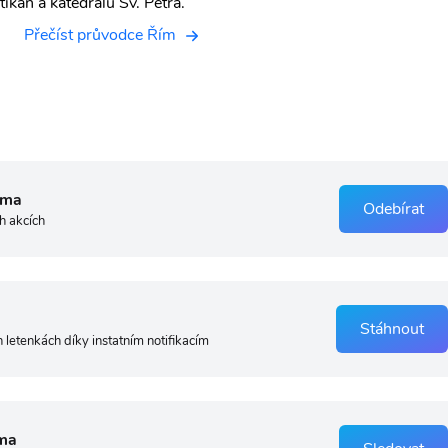
kán a katedrálu Sv. Petra.
Přečíst průvodce Řím
rma
Odebírat
h akcích
Stáhnout
 letenkách díky instatním notifikacím
ma