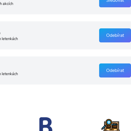
Sledovat
h akcích
a
Odebírat
h letenkách
Odebírat
h letenkách