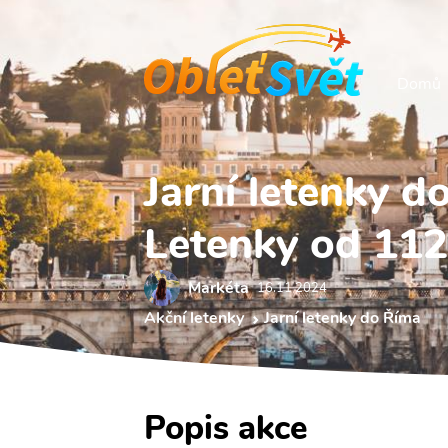
Domů
Jarní letenky d
Letenky od 112
Markéta
16.11 2024
Akční letenky
Jarní letenky do Říma
Popis akce