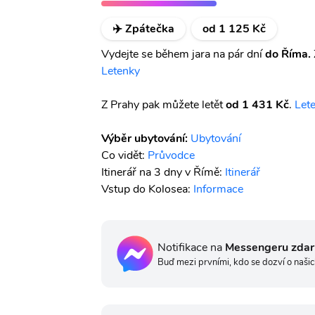
✈️ Zpátečka
od 1 125 Kč
Vydejte se během jara na pár dní
do Říma.
Letenky
Z Prahy pak můžete letět
od 1 431 Kč
.
Let
Výběr ubytování:
Ubytování
Co vidět:
Průvodce
Itinerář na 3 dny v Římě:
Itinerář
Vstup do Kolosea:
Informace
Notifikace na
Messengeru zda
Buď mezi prvními, kdo se dozví o našic