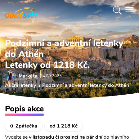
Podzimní a adventní letenky
do Athén
Letenky od 1218 Kč.
Markéta
24.09 2025
Akční letenky
Podzimní a adventní letenky do Athén
Popis akce
✈️ Zpátečka
od 1 218 Kč
Vydejte se
v listopadu či prosinci na pár dní
do hlavního