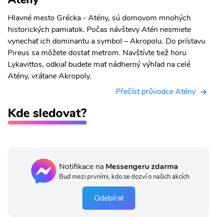
Hlavné mesto Grécka - Atény, sú domovom mnohých
historických pamiatok. Počas návštevy Atén nesmiete
vynechať ich dominantu a symbol – Akropolu. Do prístavu
Pireus sa môžete dostať metrom. Navštívte tiež horu
Lykavittos, odkiaľ budete mať nádherný výhľad na celé
Atény, vrátane Akropoly.
Přečíst průvodce Atény
Kde sledovat?
Notifikace na
Messengeru zdarma
Buď mezi prvními, kdo se dozví o našich akcích
Odebírat