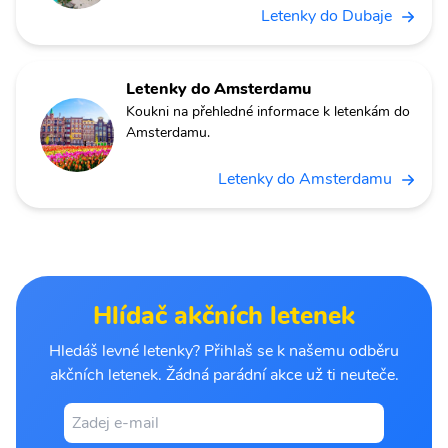
Letenky do Dubaje
Letenky do Amsterdamu
Koukni na přehledné informace k letenkám do
Amsterdamu.
Letenky do Amsterdamu
Hlídač akčních letenek
Hledáš levné letenky? Přihlaš se k našemu odběru
akčních letenek. Žádná parádní akce už ti neuteče.