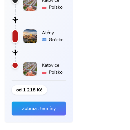
Katovice
Poľsko
Atény
Grécko
Katovice
Poľsko
od 1 218 Kč
Zobrazit termíny