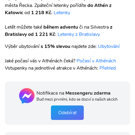
města Řecka. Zpáteční letenky pořídíte
do Athén
z
Katowic
od
1 218 Kč.
Letenky
Letět můžete také
během adventu
či na Silvestra
z
Bratislavy od 1 221 Kč
:
Letenky z Bratislavy
Výběr ubytování
s 15% slevou
najdete zde:
Ubytování
Jaké počasí vás v Athénách čeká?
Počasí v Athénách
Vstupenky na jednotlivé atrakce v Athénách:
Přehled
Notifikace na
Messengeru zdarma
Buď mezi prvními, kdo se dozví o našich akcích
Odebírat