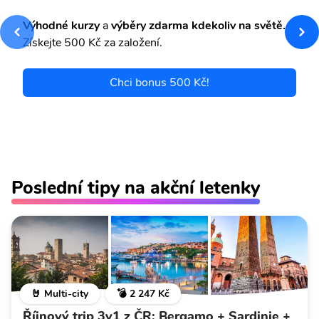
Výhodné kurzy
a
výběry zdarma kdekoliv na světě.
Získejte 500 Kč za založení.
Chci bonus 500 Kč!
Poslední tipy na akční letenky
🤘 Multi-city
💣 2 247 Kč
Říjnový trip 3v1 z ČR: Bergamo + Sardinie +