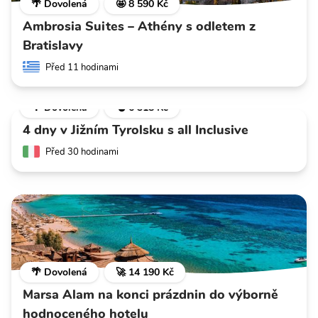
🌴 Dovolená
🤩 8 590 Kč
Ambrosia Suites – Athény s odletem z
Bratislavy
Před 11 hodinami
🌴 Dovolená
💣 6 318 Kč
4 dny v Jižním Tyrolsku s all Inclusive
Před 30 hodinami
🌴 Dovolená
🚀 14 190 Kč
Marsa Alam na konci prázdnin do výborně
hodnoceného hotelu